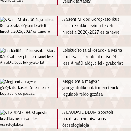
Velünk tartasz?
A Szent Miklós Görögkatolikus
Roma Szakkollégium felvételt
hirdet a 2026/2027-es tanévre
Léleküdítő találkozások a Mária
Rádióval – szeptember ismét
lesz AlmáDialógus lelkigyakorlat
Megjelent a magyar
görögkatolikusok történetének
legújabb feldolgozása
A LAUDATE DEUM apostoli
buzdítás nem hivatalos
összefoglalója