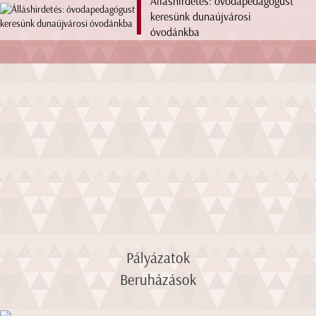
Álláshirdetés: óvodapedagógust
keresünk dunaújvárosi
óvodánkba
Pályázatok
Beruházások