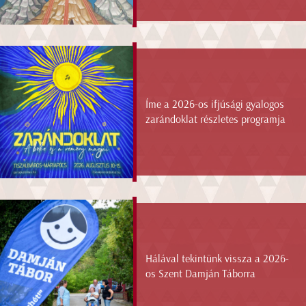
Íme a 2026-os ifjúsági gyalogos
zarándoklat részletes programja
Hálával tekintünk vissza a 2026-
os Szent Damján Táborra