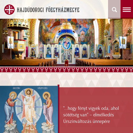
"...hogy fényt vigyek oda, ahol
sötétség van" – elmélkedés
Úrszínváltozás ünnepére