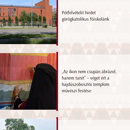
Pótfelvételit hirdet
görögkatolikus főiskolánk
„Az ikon nem csupán ábrázol,
hanem tanít” – véget ért a
hajdúszoboszlói templom
művészi festése