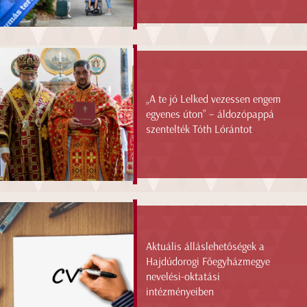
„A te jó Lelked vezessen engem
egyenes úton” – áldozópappá
szentelték Tóth Lórántot
Aktuális álláslehetőségek a
Hajdúdorogi Főegyházmegye
nevelési-oktatási
intézményeiben