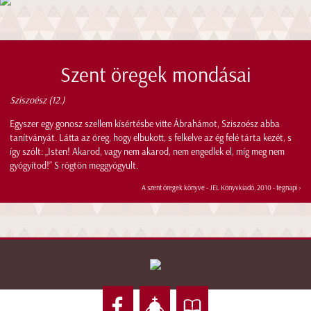
Szent öregek mondásai
Sziszoész (12.)
Egyszer egy gonosz szellem kísértésbe vitte Ábrahámot, Sziszoész abba
tanítványát. Látta az öreg, hogy elbukott, s felkelve az ég felé tárta kezét, s
így szólt: „Isten! Akarod, vagy nem akarod, nem engedlek el, míg meg nem
gyógyítod!” S rögtön meggyógyult.
A szent öregek könyve - JEL Könyvkiadó, 2010 -
tegnapi >