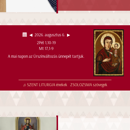
◀︎
2026. augusztus 6.
▶︎
2Pét 1,10-19
Mt 17,1-9
A mai napon az Úrszínváltozás ünnepét tartjuk.
♫ SZENT LITURGIA énekek
ZSOLOZSMA szövegek