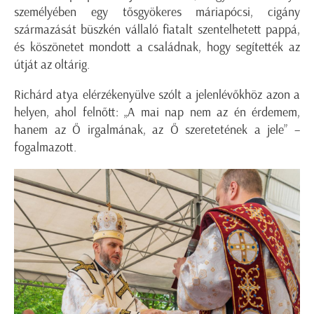
személyében egy tősgyökeres máriapócsi, cigány
származását büszkén vállaló fiatalt szentelhetett pappá,
és köszönetet mondott a családnak, hogy segítették az
útját az oltárig.
Richárd atya elérzékenyülve szólt a jelenlévőkhöz azon a
helyen, ahol felnőtt: „A mai nap nem az én érdemem,
hanem az Ő irgalmának, az Ő szeretetének a jele” –
fogalmazott.