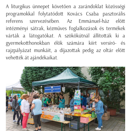
A liturgikus ünnepet követően a zarándoklat közösségi
programokkal folytatódott Kovács Csaba pasztorális
referens szervezésében. Az Emmánuel-ház előtt
intézményi sátrak, kézműves foglalkozások és termékek
várták a látogatókat. A szökőkútnál állították ki a
gyermekotthonokban élők számára kiírt versíró- és
rajzpályázat munkáit, a díjazottak pedig az oltár előtt
vehették át ajándékaikat.