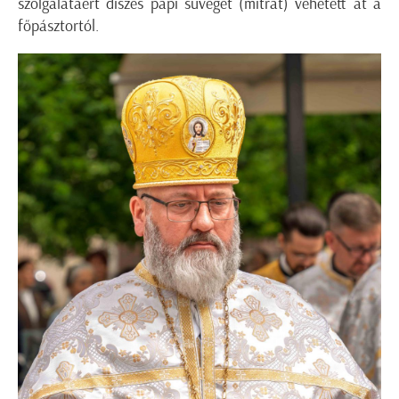
szolgálatáért díszes papi süveget (mitrát) vehetett át a
főpásztortól.