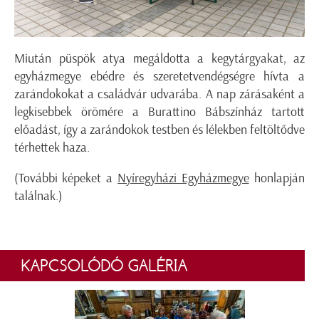
Miután püspök atya megáldotta a kegytárgyakat, az
egyházmegye ebédre és szeretetvendégségre hívta a
zarándokokat a családvár udvarába. A nap zárásaként a
legkisebbek örömére a Burattino Bábszínház tartott
előadást, így a zarándokok testben és lélekben feltöltődve
térhettek haza.
(További képeket a
Nyíregyházi Egyházmegye
honlapján
találnak.)
KAPCSOLÓDÓ GALÉRIA