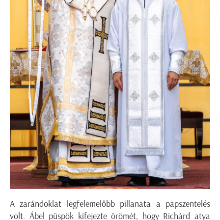
A zarándoklat legfelemelőbb pillanata a papszentelés
volt. Ábel püspök kifejezte örömét, hogy Richárd atya