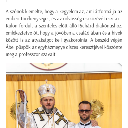
A szónok kiemelte, hogy a kegyelem az, ami átformálja az
emberi törékenységet, és az üdvösség eszközévé teszi azt.
Külön fordult a szentelés előtt álló Richárd diakónushoz,
emlékeztetve őt, hogy a jövőben a családjában és a hívek
között is az atyaiságot kell gyakorolnia. A beszéd végén
Ábel püspök az egyházmegye díszes keresztjével köszönte
meg a professzor szavait.