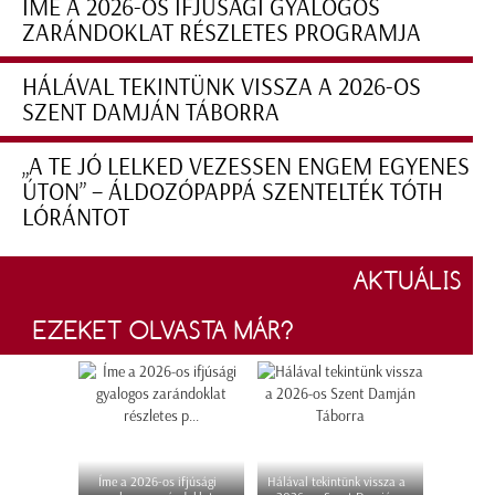
ÍME A 2026-OS IFJÚSÁGI GYALOGOS
ZARÁNDOKLAT RÉSZLETES PROGRAMJA
HÁLÁVAL TEKINTÜNK VISSZA A 2026-OS
SZENT DAMJÁN TÁBORRA
„A TE JÓ LELKED VEZESSEN ENGEM EGYENES
ÚTON” – ÁLDOZÓPAPPÁ SZENTELTÉK TÓTH
LÓRÁNTOT
AKTUÁLIS
EZEKET OLVASTA MÁR?
Íme a 2026-os ifjúsági
Hálával tekintünk vissza a