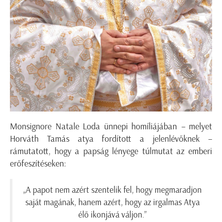
Monsignore Natale Loda ünnepi homíliájában – melyet
Horváth Tamás atya fordított a jelenlévőknek –
rámutatott, hogy a papság lényege túlmutat az emberi
erőfeszítéseken:
„A papot nem azért szentelik fel, hogy megmaradjon
saját magának, hanem azért, hogy az irgalmas Atya
élő ikonjává váljon.”