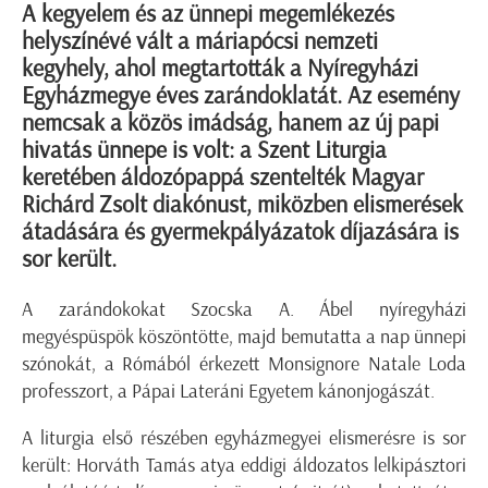
A kegyelem és az ünnepi megemlékezés
helyszínévé vált a máriapócsi nemzeti
kegyhely, ahol megtartották a Nyíregyházi
Egyházmegye éves zarándoklatát. Az esemény
nemcsak a közös imádság, hanem az új papi
hivatás ünnepe is volt: a Szent Liturgia
keretében áldozópappá szentelték Magyar
Richárd Zsolt diakónust, miközben elismerések
átadására és gyermekpályázatok díjazására is
sor került.
A zarándokokat Szocska A. Ábel nyíregyházi
megyéspüspök köszöntötte, majd bemutatta a nap ünnepi
szónokát, a Rómából érkezett Monsignore Natale Loda
professzort, a Pápai Lateráni Egyetem kánonjogászát.
A liturgia első részében egyházmegyei elismerésre is sor
került: Horváth Tamás atya eddigi áldozatos lelkipásztori