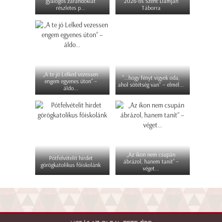
gyalogos zarándoklat
2026-os Szent Damján
részletes p...
Táborra
„A te jó Lelked vezessen
"...hogy fényt vigyek oda,
engem egyenes úton” –
ahol sötétség van" – elmél...
áldo...
„Az ikon nem csupán
Pótfelvételit hirdet
ábrázol, hanem tanít” –
görögkatolikus főiskolánk
véget...