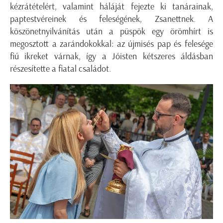
kézrátételért, valamint háláját fejezte ki tanárainak,
paptestvéreinek és feleségének, Zsanettnek. A
köszönetnyilvánítás után a püspök egy örömhírt is
megosztott a zarándokokkal: az újmisés pap és felesége
fiú ikreket várnak, így a Jóisten kétszeres áldásban
részesítette a fiatal családot.