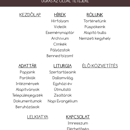
UGRÁS AZ OLDAL TETEJÉRE
KEZDŐLAP
HÍREK
RÓLUNK
Hírfolyam
Történetünk
Videók
Püspökeink
Eseménynaptár
Alapító bulla
Archívum
Nemzeti kegyhely
Címkék
Pályázatok
Benned bízom!
ADATTÁR
LITURGIA
ÉLŐ KÖZVETÍTÉS
Papjaink
Szertartásaink
Parókiák
Dallamvilág
Intézmények
Egyházi év
Alapítványok
Útmutató
Településjegyzék
Zsoltárok
Dokumentumok
Napi Evangélium
Beruházások
LELKIATYA
KAPCSOLAT
Imresszum
Elérhetőség