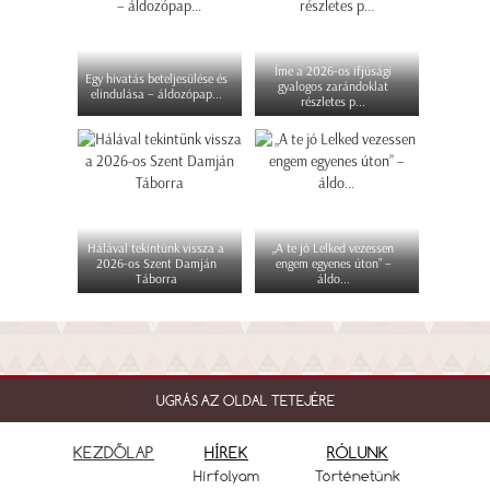
Íme a 2026-os ifjúsági
Egy hivatás beteljesülése és
gyalogos zarándoklat
elindulása – áldozópap...
részletes p...
Hálával tekintünk vissza a
„A te jó Lelked vezessen
2026-os Szent Damján
engem egyenes úton” –
Táborra
áldo...
UGRÁS AZ OLDAL TETEJÉRE
KEZDŐLAP
HÍREK
RÓLUNK
Hírfolyam
Történetünk