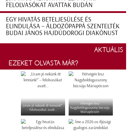
FELOLVASÓKAT AVATTAK BUDÁN
EGY HIVATÁS BETELJESÜLÉSE ÉS
ELINDULÁSA – ÁLDOZÓPAPPÁ SZENTELTÉK
BUDAI JÁNOS HAJDÚDOROGI DIAKÓNUST
AKTUÁLIS
EZEKET OLVASTA MÁR?
Hétvégén lesz
„Uram jó nekünk itt lennünk!”
Nagyboldogasszony búcsúja
– felolvasókat avatt...
Máriapócson