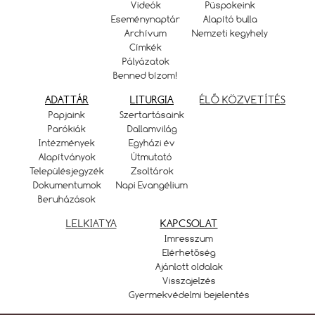
Videók
Püspökeink
Eseménynaptár
Alapító bulla
Archívum
Nemzeti kegyhely
Címkék
Pályázatok
Benned bízom!
ADATTÁR
LITURGIA
ÉLŐ KÖZVETÍTÉS
Papjaink
Szertartásaink
Parókiák
Dallamvilág
Intézmények
Egyházi év
Alapítványok
Útmutató
Településjegyzék
Zsoltárok
Dokumentumok
Napi Evangélium
Beruházások
LELKIATYA
KAPCSOLAT
Imresszum
Elérhetőség
Ajánlott oldalak
Visszajelzés
Gyermekvédelmi bejelentés