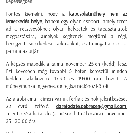
képességben.
Fontos kiemelni, hogy
a kapcsolatműhely nem az
ismerkedés helye
, hanem egy olyan csoport, amely teret
ad a résztvevőknek olyan helyzetek és tapasztalatok
megosztására, amelyek segítenek megtörni a régi,
berögzült ismerkedési szokásaikat, és támogatja őket a
pártalálás útján.
A képzés második alkalma november 25-én (kedd) lesz.
Ezt követően még további 5 héten keresztül minden
kedden találkozunk 17:30 és 19:00 óra között. A
műhelymunka ingyenes, de regisztrációhoz kötött.
Az alábbi email címen várjuk férfiak és nők jelentkezését
22 évtől felfelé:
daretodate.debrecen@gmail.com
.
Jelentkezési határidő (a második találkozóra): november
23., 20:00 óra.