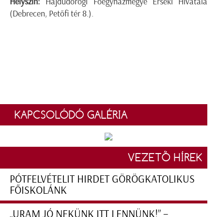
Helyszín:
Hajdúdorogi Főegyházmegye Érseki Hivatala
(Debrecen, Petőfi tér 8.).
KAPCSOLÓDÓ GALÉRIA
VEZETŐ HÍREK
PÓTFELVÉTELIT HIRDET GÖRÖGKATOLIKUS
FŐISKOLÁNK
„URAM JÓ NEKÜNK ITT LENNÜNK!” –