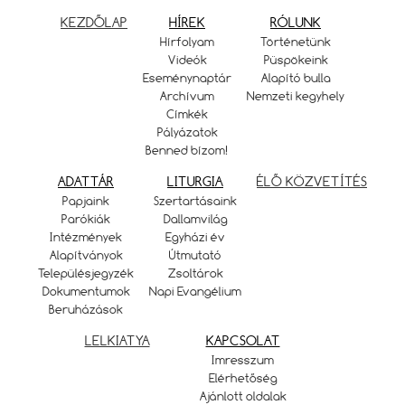
KEZDŐLAP
HÍREK
RÓLUNK
Hírfolyam
Történetünk
Videók
Püspökeink
Eseménynaptár
Alapító bulla
Archívum
Nemzeti kegyhely
Címkék
Pályázatok
Benned bízom!
ADATTÁR
LITURGIA
ÉLŐ KÖZVETÍTÉS
Papjaink
Szertartásaink
Parókiák
Dallamvilág
Intézmények
Egyházi év
Alapítványok
Útmutató
Településjegyzék
Zsoltárok
Dokumentumok
Napi Evangélium
Beruházások
LELKIATYA
KAPCSOLAT
Imresszum
Elérhetőség
Ajánlott oldalak