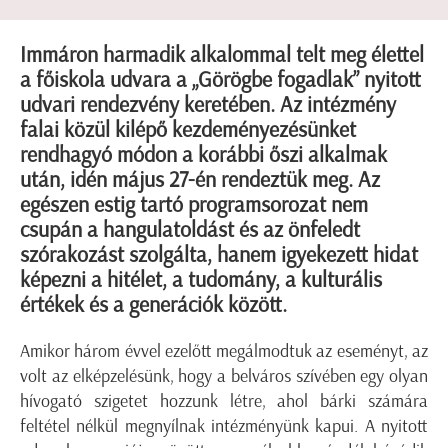
Immáron harmadik alkalommal telt meg élettel
a főiskola udvara a „Görögbe fogadlak” nyitott
udvari rendezvény keretében. Az intézmény
falai közül kilépő kezdeményezésünket
rendhagyó módon a korábbi őszi alkalmak
után, idén május 27-én rendeztük meg. Az
egészen estig tartó programsorozat nem
csupán a hangulatoldást és az önfeledt
szórakozást szolgálta, hanem igyekezett hidat
képezni a hitélet, a tudomány, a kulturális
értékek és a generációk között.
Amikor három évvel ezelőtt megálmodtuk az eseményt, az
volt az elképzelésünk, hogy a belváros szívében egy olyan
hívogató szigetet hozzunk létre, ahol bárki számára
feltétel nélkül megnyílnak intézményünk kapui. A nyitott