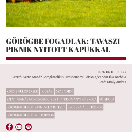
GÖRÖGBE FOGADLAK: TAVASZI
PIKNIK NYITOTT KAPUKKAL
2026-06-01 11:01:43
Szerző: Szent Atanáz Görögkatolikus Hittudományi Főiskola/Vándor Ilka Borbála
Fotó: Király András
KOCSIS FÜLÖP ÉRSEK
IFJÚSÁGI
SZABADIDŐ
SZENT ATANÁZ GÖRÖGKATOLIKUS HITTUDOMÁNYI FŐISKOLA
FŐISKOLA
GÖRÖGKATOLIKUS PAPNEVELŐ INTÉZET
SZOCSKA ÁBEL PÜSPÖK
GÖRÖGKATOLIKUS METROPÓLIA