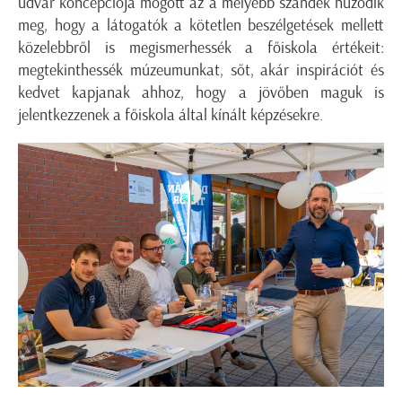
udvar koncepciója mögött az a mélyebb szándék húzódik
meg, hogy a látogatók a kötetlen beszélgetések mellett
közelebbről is megismerhessék a főiskola értékeit:
megtekinthessék múzeumunkat, sőt, akár inspirációt és
kedvet kapjanak ahhoz, hogy a jövőben maguk is
jelentkezzenek a főiskola által kínált képzésekre.