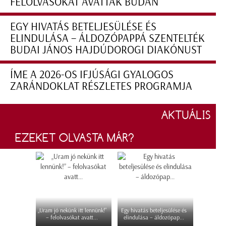
FELOLVASÓKAT AVATTAK BUDÁN
EGY HIVATÁS BETELJESÜLÉSE ÉS
ELINDULÁSA – ÁLDOZÓPAPPÁ SZENTELTÉK
BUDAI JÁNOS HAJDÚDOROGI DIAKÓNUST
ÍME A 2026-OS IFJÚSÁGI GYALOGOS
ZARÁNDOKLAT RÉSZLETES PROGRAMJA
AKTUÁLIS
EZEKET OLVASTA MÁR?
„Uram jó nekünk itt lennünk!”
Egy hivatás beteljesülése és
– felolvasókat avatt...
elindulása – áldozópap...