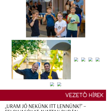
VEZETŐ HÍREK
„URAM JÓ NEKÜNK ITT LENNÜNK!” –