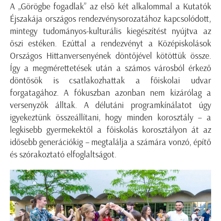
A „Görögbe fogadlak” az első két alkalommal a Kutatók
Éjszakája országos rendezvénysorozatához kapcsolódott,
mintegy tudományos-kulturális kiegészítést nyújtva az
őszi estéken. Ezúttal a rendezvényt a Középiskolások
Országos Hittanversenyének döntőjével kötöttük össze.
Így a megmérettetések után a számos városból érkező
döntősök is csatlakozhattak a főiskolai udvar
forgatagához. A fókuszban azonban nem kizárólag a
versenyzők álltak. A délutáni programkínálatot úgy
igyekeztünk összeállítani, hogy minden korosztály – a
legkisebb gyermekektől a főiskolás korosztályon át az
idősebb generációkig – megtalálja a számára vonzó, építő
és szórakoztató elfoglaltságot.