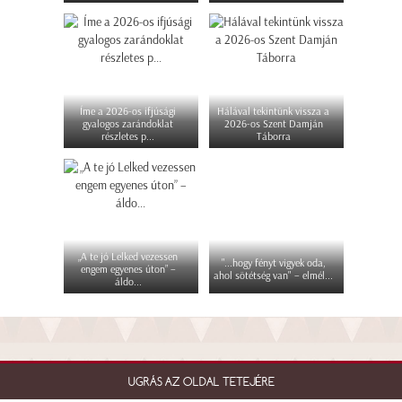
Íme a 2026-os ifjúsági
Hálával tekintünk vissza a
gyalogos zarándoklat
2026-os Szent Damján
részletes p...
Táborra
„A te jó Lelked vezessen
"...hogy fényt vigyek oda,
engem egyenes úton” –
ahol sötétség van" – elmél...
áldo...
UGRÁS AZ OLDAL TETEJÉRE