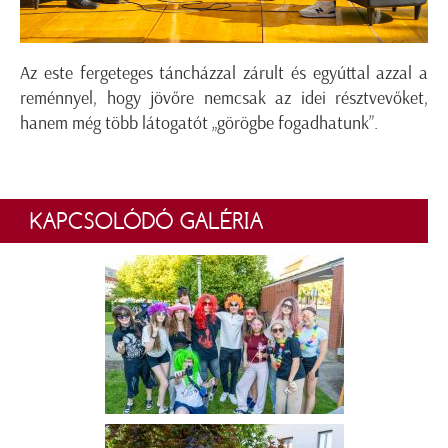
Az este fergeteges táncházzal zárult és egyúttal azzal a
reménnyel, hogy jövőre nemcsak az idei résztvevőket,
hanem még több látogatót „görögbe fogadhatunk”.
KAPCSOLÓDÓ GALÉRIA