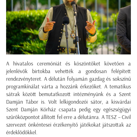
A hivatalos ceremóniát és köszöntőket követően a
jelenlévők birtokba vehették a gondosan felépített
rendezvényteret. A délután folyamán gazdag és sokszínű
programkínálat várta a hozzánk érkezőket. A tematikus
sátrak között bemutatkozott intézményünk és a Szent
Damján Tábor is. Volt lelkigondozói sátor, a kisvárdai
Szent Damján Kórház csapata pedig egy egészségügyi
szűrőközpontot állított fel erre a délutánra. A TESZ – Civil
szervezet önkéntesei érzékenyítő játékokat játszottak az
érdeklődőkkel.