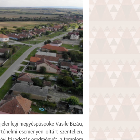
jelenlegi megyéspüspöke Vasile Bizău,
rténelmi eseményen oltárt szenteljen,
ok évi fáradozás eredményét, a templom