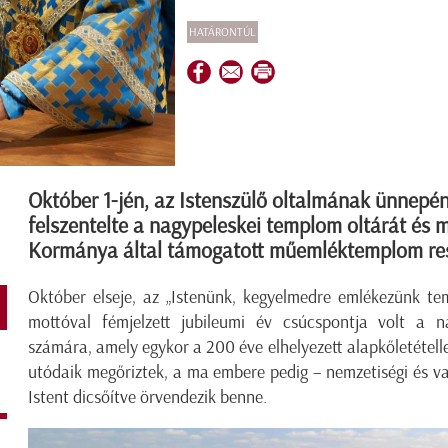
HATÁRONTÚL
Október 1-jén, az Istenszülő oltalmának ünnepén
felszentelte a nagypeleskei templom oltárát és
Kormánya által támogatott műemléktemplom res
Október elseje, az „Istenünk, kegyelmedre emlékezünk te
mottóval fémjelzett jubileumi év csúcspontja volt a n
számára, amely egykor a 200 éve elhelyezett alapkőletétell
utódaik megőriztek, a ma embere pedig – nemzetiségi és vall
Istent dicsőítve örvendezik benne.