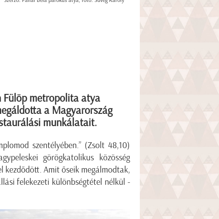
Szerző: Pallai Béla parókus atya, fotó: Süveg Károly
 Fülöp metropolita atya
 megáldotta a Magyarország
taurálási munkálatait.
mplomod szentélyében.” (Zsolt 48,10)
agypeleskei görögkatolikus közösség
el kezdődött. Amit őseik megálmodtak,
ási felekezeti különbségtétel nélkül -