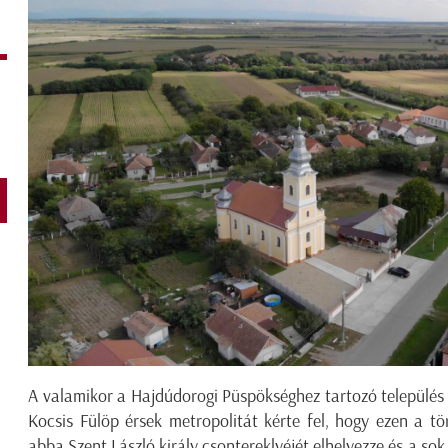
A valamikor a Hajdúdorogi Püspökséghez tartozó település 
Kocsis Fülöp érsek metropolitát kérte fel, hogy ezen a tö
abba Szent László király csontereklyéjét elhelyezze és a s