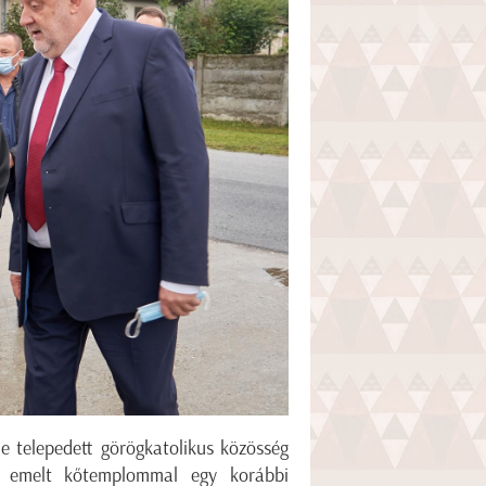
e telepedett görögkatolikus közösség
tt emelt kőtemplommal egy korábbi