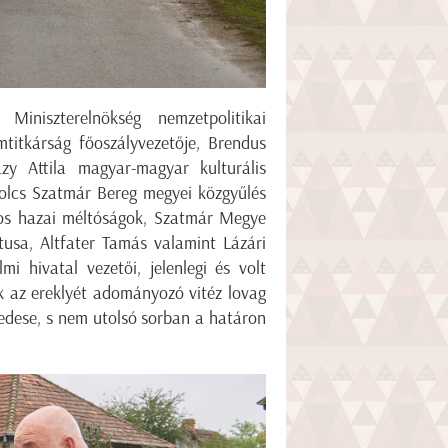
iniszterelnökség nemzetpolitikai
mtitkárság főoszályvezetője, Brendus
ázy Attila magyar-magyar kulturális
abolcs Szatmár Bereg megyei közgyűlés
mos hazai méltóságok, Szatmár Megye
usa, Altfater Tamás valamint Lázári
i hivatal vezetői, jelenlegi és volt
k az ereklyét adományozó vitéz lovag
edese, s nem utolsó sorban a határon