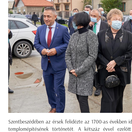
Szentbeszédében az érsek felidézte az 1700-as években id
templomépítésének történetét. A kétszáz évvel ezelő