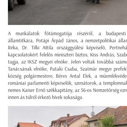
A munkálatok főtámogatója részéről, a budapesti M
államtitkára, Potápi Árpád János, a nemzetpolitikai álla
Réka, Dr. Tilki Attila országgyűlési képviselő, Pertneh
kapcsolatokért felelős miniszteri biztos, Kiss András, Sz
tagja, az IKSZ megyei elnöke. Jelen voltak továbbá szá
Tanácsának elnöke, Pataki Csaba, Szatmár megye prefekt
község polgármestere, Béres Antal Elek, a műemlékvédelm
romániai parlamenti képviselők, szenátorok, a templomna
nemes Kaiser Ernő székkapitány, az 56-os Nemzetőrség ezr
innen ás túlról érkező hívek sokasága.