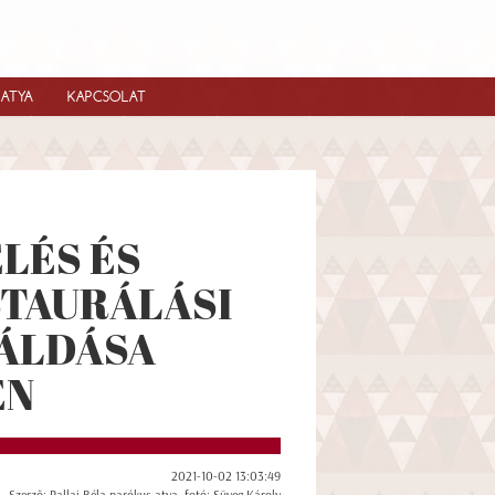
IATYA
KAPCSOLAT
LÉS ÉS
TAURÁLÁSI
ÁLDÁSA
ÉN
2021-10-02 13:03:49