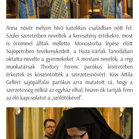
Anna nővér mélyen hívő katolikus családban nőtt fel.
Szülei szeretetben nevelték a keresztény értékekre, most
is örömmel álltak mellette. Monostorba lépése előtt
Sajópetriben tevékenykedett, a Haza-Várlak Tanodában
oktatta-nevelte a gyermekeket. A mostani nevelők, a régi
munkatársak Thodory Ferenc parókus kíséretében
érkeztek és köszöntötték a szerzetesnővért. Kiss Attila
Gellért sajópálfalai parókus arra mutatott rá, hogy a
szerzetesség nélkül az egyház elhal, hiszen ők tartják fenn
az élő kapcsolatot a „szőlőtőkével”.