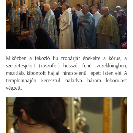
Miközben a tékozló fiú tropárját énekelte a kórus, a
szerzetesjelölt (raszofor) hosszú, fehér vezeklőingben,
mezítláb, kibontott hajjal, nincstelenül lépett Isten elé. A
templomhajón keresztül haladva három leborulást
végzett.