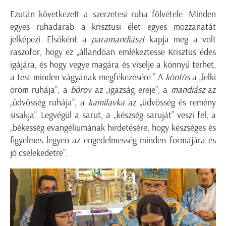
Ezután következett a szerzetesi ruha fölvétele. Minden
egyes ruhadarab a krisztusi élet egyes mozzanatát
jelképezi. Elsőként a
paramandiászt
kapja meg a volt
raszofor, hogy ez „állandóan emlékeztesse Krisztus édes
igájára, és hogy vegye magára és viselje a könnyű terhet,
a test minden vágyának megfékezésére.” A
köntös
a „lelki
öröm ruhája”, a
bőröv
az „igazság ereje”, a
mandiász
az
„üdvösség ruhája”, a
kamilavka
az „üdvösség és remény
sisakja". Legvégül a sarut, a „készség saruját” veszi fel, a
„békesség evangéliumának hirdetésére, hogy készséges és
figyelmes legyen az engedelmesség minden formájára és
jó cselekedetre”.