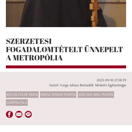
SZERZETESI
FOGADALOMTÉTELT ÜNNEPELT
A METROPÓLIA
2023-09-10 21:58:39
Szerző: Varga-Juhász Bernadett, Miskolci Egyházmegye
KOCSIS FÜLÖP ÉRSEK
OROSZ ATANÁZ PÜSPÖK
SZOCSKA ÁBEL PÜSPÖK
SAJÓPÁLFALA