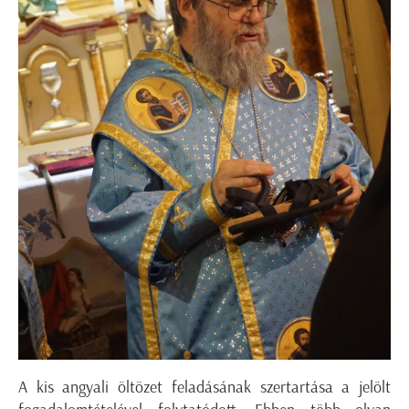
A kis angyali öltözet feladásának szertartása a jelölt