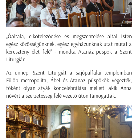
„Őáltala, elköteleződése és megszentelése által Isten
egész közösségünknek, egész egyházunknak utat mutat a
keresztény élet felé” - mondta Atanáz püspök a Szent
Liturgián.
Az ünnepi Szent Liturgiát a sajópálfalai templomban
Fülöp metropolita, Ábel és Atanáz püspökök végezték,
főként olyan atyák koncelebrálása mellett, akik Anna
nővért a szerzetesség felé vezető úton támogatták.