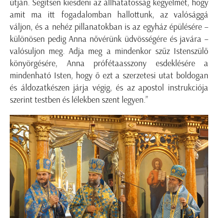
útján. Segítsen kiesdeni az állhatatosság kegyelmét, hogy
amit ma itt fogadalomban hallottunk, az valósággá
váljon, és a nehéz pillanatokban is az egyház épülésére –
különösen pedig Anna nővérünk üdvösségére és javára –
valósuljon meg. Adja meg a mindenkor szűz Istenszülő
könyörgésére, Anna prófétaasszony esdeklésére a
mindenható Isten, hogy ő ezt a szerzetesi utat boldogan
és áldozatkészen járja végig, és az apostol instrukciója
szerint testben és lélekben szent legyen.”