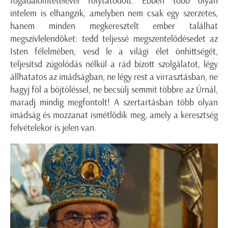
fogadalomtételével folytatódott. Ebben több olyan
intelem is elhangzik, amelyben nem csak egy szerzetes,
hanem minden megkeresztelt ember találhat
megszívlelendőket: tedd teljessé megszentelődésedet az
Isten félelmében, vesd le a világi élet önhittségét,
teljesítsd zúgolódás nélkül a rád bízott szolgálatot, légy
állhatatos az imádságban, ne légy rest a virrasztásban, ne
hagyj föl a böjtöléssel, ne becsülj semmit többre az Úrnál,
maradj mindig megfontolt! A szertartásban több olyan
imádság és mozzanat ismétlődik meg, amely a keresztség
felvételekor is jelen van.