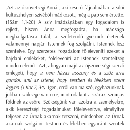
„Azt az ószövetségi Annát, aki keserű fájdalmában a sílói
kultuszhelyen szívéből imádkozott, még a pap sem értette.
(1Sám 1,1-28) A szív imádságában egy fogadalom is
rejlett, hiszen Anna megfogadta, ha imádsága
meghallgatásra talál, a születendő gyermek életének
valamennyi napján Istennek fog szolgálni, Istennek lesz
szentelve. Egy szerzetesi fogadalom föleleveníti ezeket a
hajdani emlékeket, föleleveníti az Istennek szenteltség
minden elemét. Azt, ahogyan majd az újszövetségi szerző
emlegeti, hogy
a nem házas asszony és a szűz arra
gondol, ami az Istené, hogy testben és lélekben szent
legyen
(1 Kor 7, 34)
. Igen, erről van ma szó; egyházunknak
jobban szüksége van erre, mint odakint a száraz, szomjas
földnek az esőre. Szükségünk van azokra a személyekre,
akik keresztségi fogadalmukat fölelevenítve, elmélyítve
teljesen az Úrnak akarnak tetszeni, mindenben az Úrnak
akarnak szolgálni, testben és lélekben egyaránt szentek