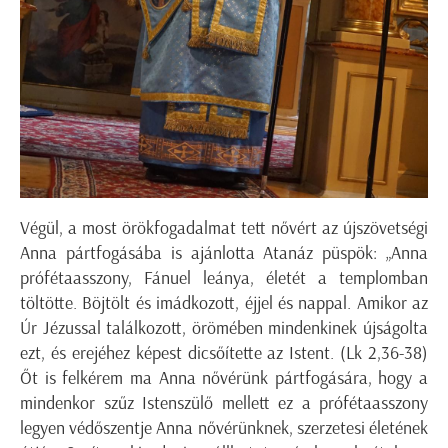
Végül, a most örökfogadalmat tett nővért az újszövetségi
Anna pártfogásába is ajánlotta Atanáz püspök: „Anna
prófétaasszony, Fánuel leánya, életét a templomban
töltötte. Böjtölt és imádkozott, éjjel és nappal. Amikor az
Úr Jézussal találkozott, örömében mindenkinek újságolta
ezt, és erejéhez képest dicsőítette az Istent. (Lk 2,36-38)
Őt is felkérem ma Anna nővérünk pártfogására, hogy a
mindenkor szűz Istenszülő mellett ez a prófétaasszony
legyen védőszentje Anna nővérünknek, szerzetesi életének