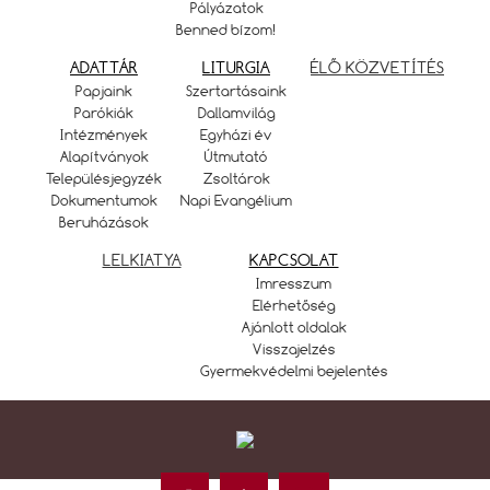
Pályázatok
Benned bízom!
ADATTÁR
LITURGIA
ÉLŐ KÖZVETÍTÉS
Papjaink
Szertartásaink
Parókiák
Dallamvilág
Intézmények
Egyházi év
Alapítványok
Útmutató
Településjegyzék
Zsoltárok
Dokumentumok
Napi Evangélium
Beruházások
LELKIATYA
KAPCSOLAT
Imresszum
Elérhetőség
Ajánlott oldalak
Visszajelzés
Gyermekvédelmi bejelentés