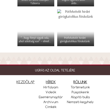
Táborra
áldo...
"...hogy fényt vigyek oda,
Pótfelvételit hirdet
ahol sötétség van" – elmél...
görögkatolikus főiskolánk
UGRÁS AZ OLDAL TETEJÉRE
KEZDŐLAP
HÍREK
RÓLUNK
Hírfolyam
Történetünk
Videók
Püspökeink
Eseménynaptár
Alapító bulla
Archívum
Nemzeti kegyhely
Címkék