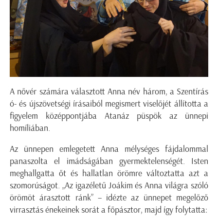
A nővér számára választott Anna név három, a Szentírás
ó- és újszövetségi írásaiból megismert viselőjét állította a
figyelem középpontjába Atanáz püspök az ünnepi
homíliában.
Az ünnepen emlegetett Anna mélységes fájdalommal
panaszolta el imádságában gyermektelenségét. Isten
meghallgatta őt és hallatlan örömre változtatta azt a
szomorúságot. „Az igazéletű Joákim és Anna világra szóló
örömöt árasztott ránk” – idézte az ünnepet megelőző
virrasztás énekeinek sorát a főpásztor, majd így folytatta: