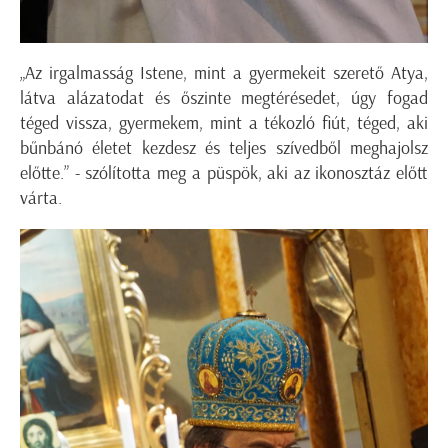
„Az irgalmasság Istene, mint a gyermekeit szerető Atya,
látva alázatodat és őszinte megtérésedet, úgy fogad
téged vissza, gyermekem, mint a tékozló fiút, téged, aki
bűnbánó életet kezdesz és teljes szívedből meghajolsz
előtte.” - szólította meg a püspök, aki az ikonosztáz előtt
várta.