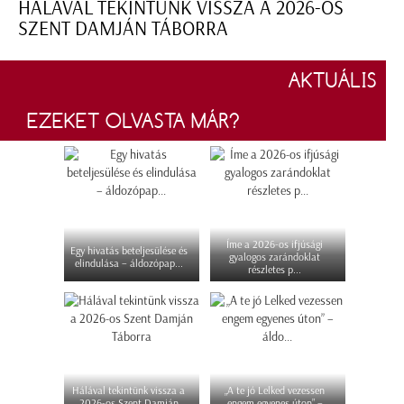
HÁLÁVAL TEKINTÜNK VISSZA A 2026-OS
SZENT DAMJÁN TÁBORRA
AKTUÁLIS
EZEKET OLVASTA MÁR?
Íme a 2026-os ifjúsági
Egy hivatás beteljesülése és
gyalogos zarándoklat
elindulása – áldozópap...
részletes p...
Hálával tekintünk vissza a
„A te jó Lelked vezessen
2026-os Szent Damján
engem egyenes úton” –