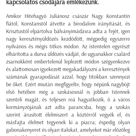
kapcsolatos csodájára emlékezünk.
Amikor Hitehagyó Juliánosz császár Nagy Konstantin
fiától, Konstanstól átvette a birodalom irányítását, és
Krisztustól elpártolva bálványimádásra adta a fejét, igen
nagy keresztényüldözés kezdődött, mégpedig egyszerre
nyilvános és mégis titkos módon. Az istentelen egyrészt
elhárította a durva üldözés vádját, de ugyanakkor csalárd
zsarnokként embertelenül leplezett módon szégyenkezve
és alattomosan igyekezett megakadályozni a keresztények
számának gyarapodását azzal, hogy titokban szennyezi
be őket. Ezért miután megfigyelte, hogy népünk nagyböjt
első hetében még a szokásosnál is jobban Istennek
szenteli magát, és teljesen reá hagyatkozik, ő a város
kormányzójának azt adta parancsba, hogy a szokás
szerint árusított élelmiszert a köztérről vegyék el, és
másfajta élelmet tegyenek ki a piacra; éspedig olyan
gabonakenyeret és olyan italokat, amelyeket már előzőleg