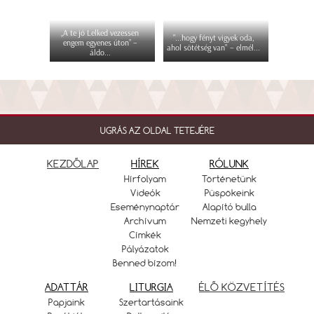
„A te jó Lelked vezessen
"...hogy fényt vigyek oda,
engem egyenes úton” –
ahol sötétség van" – elmél...
áldo...
UGRÁS AZ OLDAL TETEJÉRE
KEZDŐLAP
HÍREK
RÓLUNK
Hírfolyam
Történetünk
Videók
Püspökeink
Eseménynaptár
Alapító bulla
Archívum
Nemzeti kegyhely
Címkék
Pályázatok
Benned bízom!
ADATTÁR
LITURGIA
ÉLŐ KÖZVETÍTÉS
Papjaink
Szertartásaink