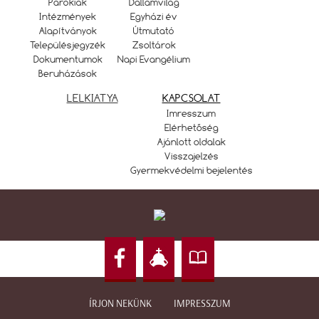
Parókiák
Dallamvilág
Intézmények
Egyházi év
Alapítványok
Útmutató
Településjegyzék
Zsoltárok
Dokumentumok
Napi Evangélium
Beruházások
LELKIATYA
KAPCSOLAT
Imresszum
Elérhetőség
Ajánlott oldalak
Visszajelzés
Gyermekvédelmi bejelentés
ÍRJON NEKÜNK
IMPRESSZUM