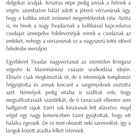
dolgokat árulják. Krisztus népe pedig annak a hétnek a
végén, szombaton hálát adott a jótevő vértanúnak úgy,
hogy a kolliba miatt örömmel megemlékeztek róla. Azóta
is, mi hívek a nagy Tivadarnak a kollibával kapcsolatos
csodáját ünnepelve fölelevenítjük ennek a csodának az
emlékét, nehogy a vértanúnak ez a nagyszerű tette idővel
feledésbe merüljön.
Egyébként Tivadar nagyvértanút az istentelen Bringasz
végezte ki Maximiánusz császár uralkodása idején.
Először csak megkínozták őt, de ő istennőjük templomát
felgyújtotta és annak kincseit a szegényeknek osztotta
szét. Némelyek pedig vitába is szálltak vele, hogy
megváltoztassák szándékát, de ő tanácsaik ellenére sem
hallgatott rájuk. Ezért sok kínzásnak lett alávetve, majd
végül egy nagy kemencében tüzet gyújtottak, hogy ott
halálra égessék. De ez nem okozott neki szenvedést, így a
lángok között átadta lelkét Istennek.