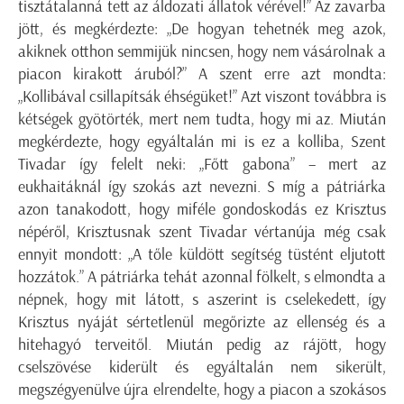
tisztátalanná tett az áldozati állatok vérével!” Az zavarba
jött, és megkérdezte: „De hogyan tehetnék meg azok,
akiknek otthon semmijük nincsen, hogy nem vásárolnak a
piacon kirakott áruból?” A szent erre azt mondta:
„Kollibával csillapítsák éhségüket!” Azt viszont továbbra is
kétségek gyötörték, mert nem tudta, hogy mi az. Miután
megkérdezte, hogy egyáltalán mi is ez a kolliba, Szent
Tivadar így felelt neki: „Főtt gabona” – mert az
eukhaitáknál így szokás azt nevezni. S míg a pátriárka
azon tanakodott, hogy miféle gondoskodás ez Krisztus
népéről, Krisztusnak szent Tivadar vértanúja még csak
ennyit mondott: „A tőle küldött segítség tüstént eljutott
hozzátok.” A pátriárka tehát azonnal fölkelt, s elmondta a
népnek, hogy mit látott, s aszerint is cselekedett, így
Krisztus nyáját sértetlenül megőrizte az ellenség és a
hitehagyó terveitől. Miután pedig az rájött, hogy
cselszövése kiderült és egyáltalán nem sikerült,
megszégyenülve újra elrendelte, hogy a piacon a szokásos