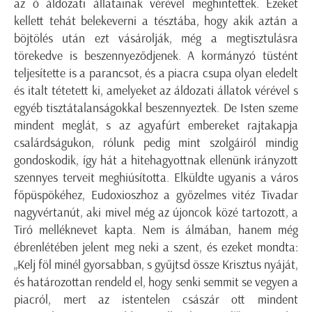
az ő áldozati állatainak vérével meghintettek. Ezeket
kellett tehát belekeverni a tésztába, hogy akik aztán a
böjtölés után ezt vásárolják, még a megtisztulásra
törekedve is beszennyeződjenek. A kormányzó tüstént
teljesítette is a parancsot, és a piacra csupa olyan eledelt
és italt tétetett ki, amelyeket az áldozati állatok vérével s
egyéb tisztátalanságokkal beszennyeztek. De Isten szeme
mindent meglát, s az agyafúrt embereket rajtakapja
csalárdságukon, rólunk pedig mint szolgáiról mindig
gondoskodik, így hát a hitehagyottnak ellenünk irányzott
szennyes terveit meghiúsította. Elküldte ugyanis a város
főpüspökéhez, Eudoxioszhoz a győzelmes vitéz Tivadar
nagyvértanút, aki mivel még az újoncok közé tartozott, a
Tiró melléknevet kapta. Nem is álmában, hanem még
ébrenlétében jelent meg neki a szent, és ezeket mondta:
„Kelj föl minél gyorsabban, s gyűjtsd össze Krisztus nyáját,
és határozottan rendeld el, hogy senki semmit se vegyen a
piacról, mert az istentelen császár ott mindent