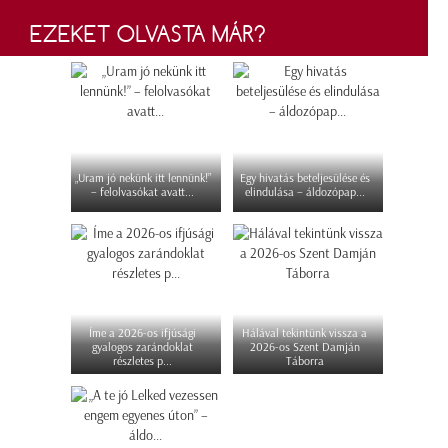
EZEKET OLVASTA MÁR?
„Uram jó nekünk itt lennünk!”
Egy hivatás beteljesülése és
– felolvasókat avatt...
elindulása – áldozópap...
Íme a 2026-os ifjúsági
Hálával tekintünk vissza a
gyalogos zarándoklat
2026-os Szent Damján
részletes p...
Táborra