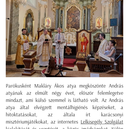
Parókusként Makláry Ákos atya megköszönte András
atyának az elmúlt négy évet, először felemlegetve
mindazt, ami külső szemmel is látható volt. Az András
atya által elvégzett mentálhigiénés képzéseket, a
hitoktatásokat, az általa írt karácsonyi
misztériumjátékokat, az internetes
Lelkisegély Szolgálat