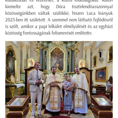
kialakítását és vezetését, a közös imádságokat. Külön
kiemelte azt, hogy Dóra tisztelendőasszonnyal
közösségünkben váltak szülőkké, hiszen Luca leányuk
2025-ben itt született. A szemmel nem látható fejlődésről
is szólt, amikor a papi lelkület elmélyülését és az egyházi
közösség fontosságának felismerését említette.