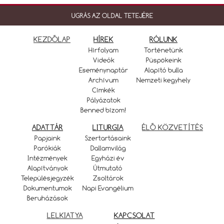
UGRÁS AZ OLDAL TETEJÉRE
KEZDŐLAP
HÍREK
RÓLUNK
Hírfolyam
Történetünk
Videók
Püspökeink
Eseménynaptár
Alapító bulla
Archívum
Nemzeti kegyhely
Címkék
Pályázatok
Benned bízom!
ADATTÁR
LITURGIA
ÉLŐ KÖZVETÍTÉS
Papjaink
Szertartásaink
Parókiák
Dallamvilág
Intézmények
Egyházi év
Alapítványok
Útmutató
Településjegyzék
Zsoltárok
Dokumentumok
Napi Evangélium
Beruházások
LELKIATYA
KAPCSOLAT