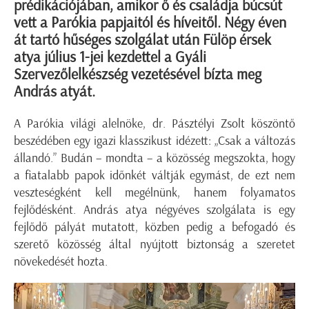
prédikációjában, amikor ő és családja búcsút
vett a Parókia papjaitól és híveitől. Négy éven
át tartó hűséges szolgálat után Fülöp érsek
atya július 1-jei kezdettel a Gyáli
Szervezőlelkészség vezetésével bízta meg
András atyát.
A Parókia világi alelnöke, dr. Pásztélyi Zsolt köszöntő
beszédében egy igazi klasszikust idézett: „Csak a változás
állandó.” Budán – mondta – a közösség megszokta, hogy
a fiatalabb papok időnkét váltják egymást, de ezt nem
veszteségként kell megélnünk, hanem folyamatos
fejlődésként. András atya négyéves szolgálata is egy
fejlődő pályát mutatott, közben pedig a befogadó és
szerető közösség által nyújtott biztonság a szeretet
növekedését hozta.