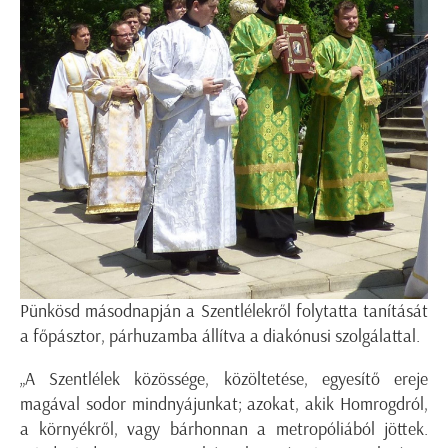
Pünkösd másodnapján a Szentlélekről folytatta tanítását
a főpásztor, párhuzamba állítva a diakónusi szolgálattal.
„A Szentlélek közössége, közöltetése, egyesítő ereje
magával sodor mindnyájunkat; azokat, akik Homrogdról,
a környékről, vagy bárhonnan a metropóliából jöttek.