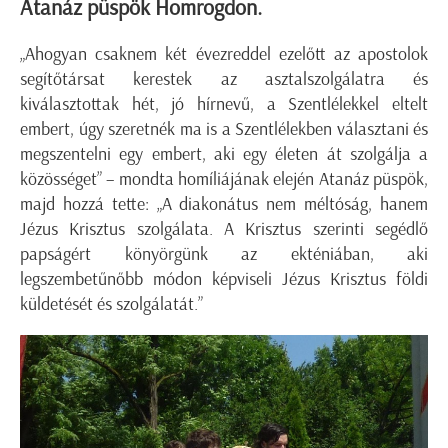
Atanáz püspök Homrogdon.
„Ahogyan csaknem két évezreddel ezelőtt az apostolok
segítőtársat kerestek az asztalszolgálatra és
kiválasztottak hét, jó hírnevű, a Szentlélekkel eltelt
embert, úgy szeretnék ma is a Szentlélekben választani és
megszentelni egy embert, aki egy életen át szolgálja a
közösséget” – mondta homíliájának elején Atanáz püspök,
majd hozzá tette: „A diakonátus nem méltóság, hanem
Jézus Krisztus szolgálata. A Krisztus szerinti segédlő
papságért könyörgünk az ekténiában, aki
legszembetűnőbb módon képviseli Jézus Krisztus földi
küldetését és szolgálatát.”