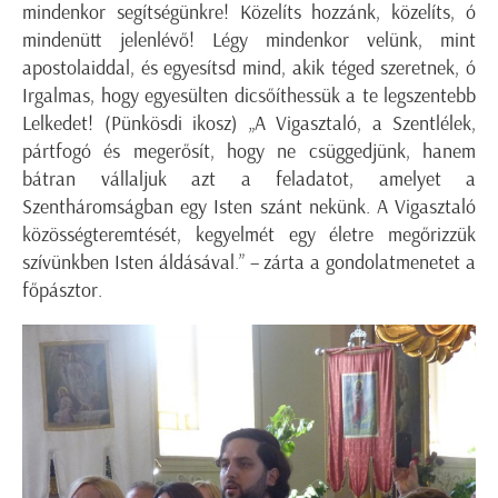
mindenkor segítségünkre! Közelíts hozzánk, közelíts, ó
mindenütt jelenlévő! Légy mindenkor velünk, mint
apostolaiddal, és egyesítsd mind, akik téged szeretnek, ó
Irgalmas, hogy egyesülten dicsőíthessük a te legszentebb
Lelkedet! (Pünkösdi ikosz) „A Vigasztaló, a Szentlélek,
pártfogó és megerősít, hogy ne csüggedjünk, hanem
bátran vállaljuk azt a feladatot, amelyet a
Szentháromságban egy Isten szánt nekünk. A Vigasztaló
közösségteremtését, kegyelmét egy életre megőrizzük
szívünkben Isten áldásával.” – zárta a gondolatmenetet a
főpásztor.