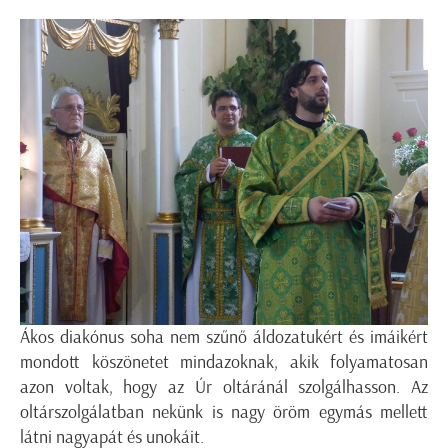
Ákos diakónus soha nem szűnő áldozatukért és imáikért
mondott köszönetet mindazoknak, akik folyamatosan
azon voltak, hogy az Úr oltáránál szolgálhasson. Az
oltárszolgálatban nekünk is nagy öröm egymás mellett
látni nagyapát és unokáit.