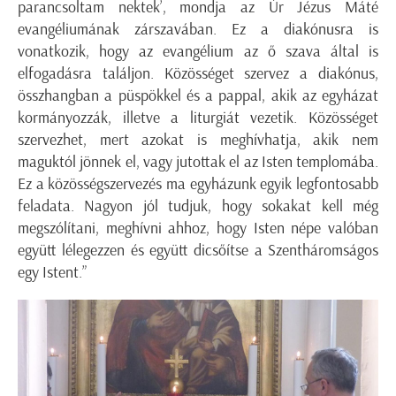
parancsoltam nektek’, mondja az Úr Jézus Máté
evangéliumának zárszavában. Ez a diakónusra is
vonatkozik, hogy az evangélium az ő szava által is
elfogadásra találjon. Közösséget szervez a diakónus,
összhangban a püspökkel és a pappal, akik az egyházat
kormányozzák, illetve a liturgiát vezetik. Közösséget
szervezhet, mert azokat is meghívhatja, akik nem
maguktól jönnek el, vagy jutottak el az Isten templomába.
Ez a közösségszervezés ma egyházunk egyik legfontosabb
feladata. Nagyon jól tudjuk, hogy sokakat kell még
megszólítani, meghívni ahhoz, hogy Isten népe valóban
együtt lélegezzen és együtt dicsőítse a Szentháromságos
egy Istent.”