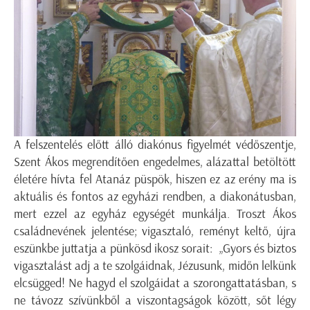
A felszentelés előtt álló diakónus figyelmét védőszentje,
Szent Ákos megrendítően engedelmes, alázattal betöltött
életére hívta fel Atanáz püspök, hiszen ez az erény ma is
aktuális és fontos az egyházi rendben, a diakonátusban,
mert ezzel az egyház egységét munkálja. Troszt Ákos
családnevének jelentése; vigasztaló, reményt keltő, újra
eszünkbe juttatja a pünkösd ikosz sorait: „Gyors és biztos
vigasztalást adj a te szolgáidnak, Jézusunk, midőn lelkünk
elcsügged! Ne hagyd el szolgáidat a szorongattatásban, s
ne távozz szívünkből a viszontagságok között, sőt légy