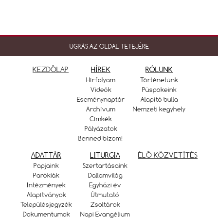
UGRÁS AZ OLDAL TETEJÉRE
KEZDŐLAP
HÍREK
RÓLUNK
Hírfolyam
Történetünk
Videók
Püspökeink
Eseménynaptár
Alapító bulla
Archívum
Nemzeti kegyhely
Címkék
Pályázatok
Benned bízom!
ADATTÁR
LITURGIA
ÉLŐ KÖZVETÍTÉS
Papjaink
Szertartásaink
Parókiák
Dallamvilág
Intézmények
Egyházi év
Alapítványok
Útmutató
Településjegyzék
Zsoltárok
Dokumentumok
Napi Evangélium