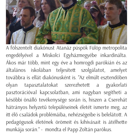
A fölszentelt diakónust Atanáz püspök Fülöp metropolita
engedélyével a Miskolci Egyházmegyébe inkardinálta.
Ákos már több, mint egy éve a homrogdi parókián és az
általános iskolában teljesített szolgálatot, amelyet
továbbra is ellát diakónusként is. "Az elmúlt esztendőben
olyan tapasztalatokat szerezhetett a gyakorlati
pasztorációval kapcsolatban, ami nagyban segítheti a
későbbi önálló tevékenysége során is, hiszen a Cserehát
hátrányos helyzetű településeinek életét ismerte meg, az
itt élő családok problémáiba, nehézségeibe is belelátott. A
pedagógusok életének örömeit és kihívásait is átélhette
munkája során." - mondta el Papp Zoltán parókus.