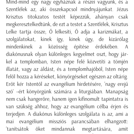
Mind-mind egy nagy egyháznak a részei vagyunk, és a
Szentlélek az, aki összekapcsol mindnyájunkat. Jézus
Krisztus titokzatos testét képezzük, ahányan csak
megkeresztelkedtünk, de ezt a testet a Szentlélek, Krisztus
Lelke tartja össze, Ő lelkesíti, Ő adja a karizmákat, a
szolgálatokat, kinek így, kinek úgy, de kizárólag
mindenkinek a közösség építése érdekében. A
diakónusnak olyan különleges kegyelmet oszt, hogy jár-
kel a templomban, Isten népe felé közvetíti a tömjén
illatát, vagy az áldást, és a templomhajóból, Isten népe
felől hozza a kéréseket, könyörgéseket egészen az oltárig.
Erőt kér Istentől az evangélium hirdetésére, ’nagy erejű
szó’ –ért könyörgünk számára a liturgiában. Manapság
nem csak hangerőre, hanem igen kifinomult tapintatra is
van szükség ahhoz, hogy az evangélium célba érjen és
terjedjen. A diakónus különleges szolgálata is az, ami a
mai evangélium missziós parancsában elhangzott:
’tanítsátok őket mindannak megtartására, amit