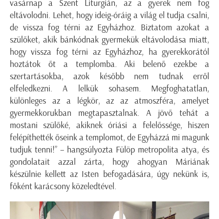
vasárnap a Szent Liturgián, az a gyerek nem fog
eltávolodni. Lehet, hogy ideig-óráig a világ el tudja csalni,
de vissza fog térni az Egyházhoz. Biztatom azokat a
szülőket, akik bánkódnak gyermekük eltávolodása miatt,
hogy vissza fog térni az Egyházhoz, ha gyerekkorától
hoztátok őt a templomba. Aki belenő ezekbe a
szertartásokba, azok később nem tudnak erről
elfeledkezni. A lelkük sohasem. Megfoghatatlan,
különleges az a légkör, az az atmoszféra, amelyet
gyermekkorukban megtapasztalnak. A jövő tehát a
mostani szülőké, akiknek óriási a felelőssége, hiszen
felépíthették őseink a templomot, de Egyházzá mi magunk
tudjuk tenni!” – hangsúlyozta Fülöp metropolita atya, és
gondolatait azzal zárta, hogy ahogyan Máriának
készülnie kellett az Isten befogadására, úgy nekünk is,
főként karácsony közeledtével.