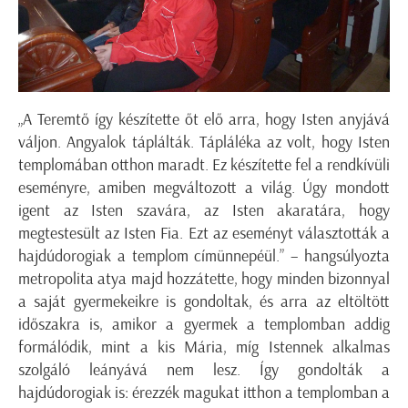
„A Teremtő így készítette őt elő arra, hogy Isten anyjává
váljon. Angyalok táplálták. Tápláléka az volt, hogy Isten
templomában otthon maradt. Ez készítette fel a rendkívüli
eseményre, amiben megváltozott a világ. Úgy mondott
igent az Isten szavára, az Isten akaratára, hogy
megtestesült az Isten Fia. Ezt az eseményt választották a
hajdúdorogiak a templom címünnepéül.” – hangsúlyozta
metropolita atya majd hozzátette, hogy minden bizonnyal
a saját gyermekeikre is gondoltak, és arra az eltöltött
időszakra is, amikor a gyermek a templomban addig
formálódik, mint a kis Mária, míg Istennek alkalmas
szolgáló leányává nem lesz. Így gondolták a
hajdúdorogiak is: érezzék magukat itthon a templomban a