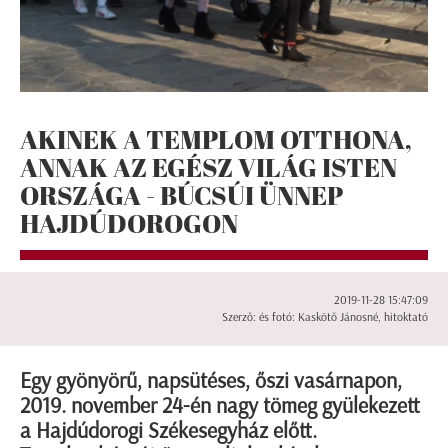
AKINEK A TEMPLOM OTTHONA,
ANNAK AZ EGÉSZ VILÁG ISTEN
ORSZÁGA - BÚCSÚI ÜNNEP
HAJDÚDOROGON
2019-11-28 15:47:09
Szerző: és fotó: Kaskötő Jánosné, hitoktató
Egy gyönyörű, napsütéses, őszi vasárnapon,
2019. november 24-én nagy tömeg gyülekezett
a Hajdúdorogi Székesegyház előtt.