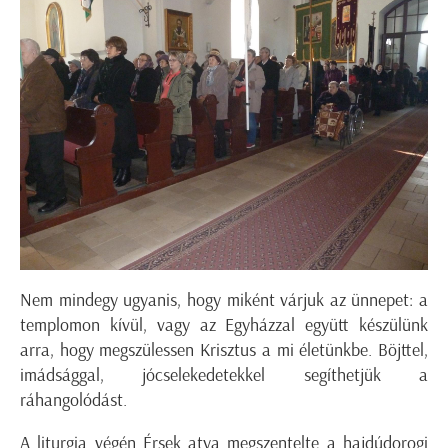
Nem mindegy ugyanis, hogy miként várjuk az ünnepet: a
templomon kívül, vagy az Egyházzal együtt készülünk
arra, hogy megszülessen Krisztus a mi életünkbe. Böjttel,
imádsággal, jócselekedetekkel segíthetjük a
ráhangolódást.
A liturgia végén Érsek atya megszentelte a hajdúdorogi