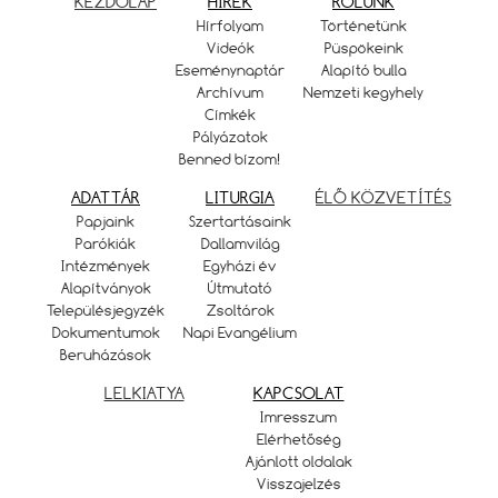
KEZDŐLAP
HÍREK
RÓLUNK
Hírfolyam
Történetünk
Videók
Püspökeink
Eseménynaptár
Alapító bulla
Archívum
Nemzeti kegyhely
Címkék
Pályázatok
Benned bízom!
ADATTÁR
LITURGIA
ÉLŐ KÖZVETÍTÉS
Papjaink
Szertartásaink
Parókiák
Dallamvilág
Intézmények
Egyházi év
Alapítványok
Útmutató
Településjegyzék
Zsoltárok
Dokumentumok
Napi Evangélium
Beruházások
LELKIATYA
KAPCSOLAT
Imresszum
Elérhetőség
Ajánlott oldalak
Visszajelzés