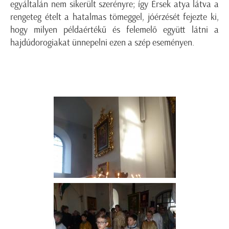
egyáltalán nem sikerült szerényre; így Érsek atya látva a
rengeteg ételt a hatalmas tömeggel, jóérzését fejezte ki,
hogy milyen példaértékű és felemelő együtt látni a
hajdúdorogiakat ünnepelni ezen a szép eseményen.