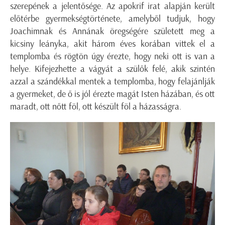
szerepének a jelentősége. Az apokrif irat alapján került
előtérbe gyermekségtörténete, amelyből tudjuk, hogy
Joachimnak és Annának öregségére született meg a
kicsiny leányka, akit három éves korában vittek el a
templomba és rögtön úgy érezte, hogy neki ott is van a
helye. Kifejezhette a vágyát a szülők felé, akik szintén
azzal a szándékkal mentek a templomba, hogy felajánlják
a gyermeket, de ő is jól érezte magát Isten házában, és ott
maradt, ott nőtt föl, ott készült föl a házasságra.