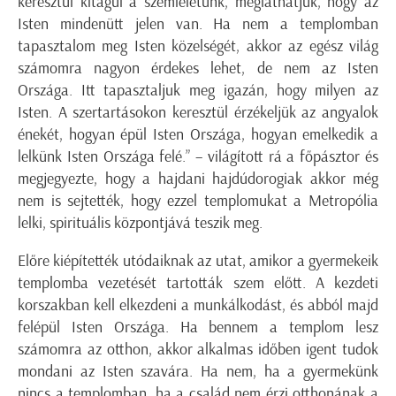
keresztül kitágul a szemléletünk, megláthatjuk, hogy az
Isten mindenütt jelen van. Ha nem a templomban
tapasztalom meg Isten közelségét, akkor az egész világ
számomra nagyon érdekes lehet, de nem az Isten
Országa. Itt tapasztaljuk meg igazán, hogy milyen az
Isten. A szertartásokon keresztül érzékeljük az angyalok
énekét, hogyan épül Isten Országa, hogyan emelkedik a
lelkünk Isten Országa felé.” – világított rá a főpásztor és
megjegyezte, hogy a hajdani hajdúdorogiak akkor még
nem is sejtették, hogy ezzel templomukat a Metropólia
lelki, spirituális központjává teszik meg.
Előre kiépítették utódaiknak az utat, amikor a gyermekeik
templomba vezetését tartották szem előtt. A kezdeti
korszakban kell elkezdeni a munkálkodást, és abból majd
felépül Isten Országa. Ha bennem a templom lesz
számomra az otthon, akkor alkalmas időben igent tudok
mondani az Isten szavára. Ha nem, ha a gyermekünk
nincs a templomban, ha a család nem érzi otthonának a