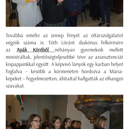
Továbbá emelte az ünnep fényét az oltárszolgálatot
végzők száma is: Tóth Lóránt diakónus felkérésére
az
Apák Köréből
néhányan gyermekeik mellett
ministráltak, jelentőségteljesebbé téve az asszisztenciát
kispapjainkkal együtt. A képvivő lányok egy karban helyet
foglalva – később a körmeneten hordozva a Mária-
képeket – fegyelmezetten, áhítattal hallgatták az elhangzó
szavakat.