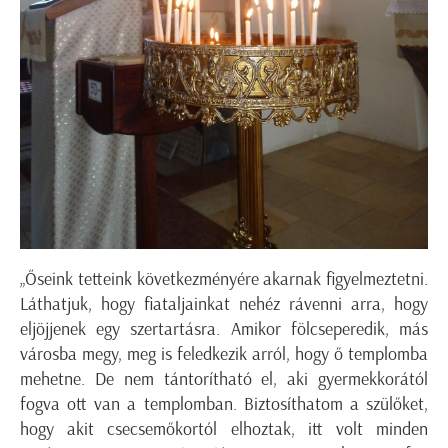
„Őseink tetteink következményére akarnak figyelmeztetni.
Láthatjuk, hogy fiataljainkat nehéz rávenni arra, hogy
eljöjjenek egy szertartásra. Amikor fölcseperedik, más
városba megy, meg is feledkezik arról, hogy ő templomba
mehetne. De nem tántorítható el, aki gyermekkorától
fogva ott van a templomban. Biztosíthatom a szülőket,
hogy akit csecsemőkortól elhoztak, itt volt minden