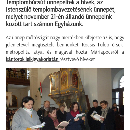
Templombúcsút ünnepeltek a hívek, az
Istenszülő templombavezetésének ünnepét,
melyet november 21-én állandó ünnepeink
között tart számon Egyházunk.
Az ünnep méltóságát nagy mértékben kifejezte az is, hogy
jelenlétével megtisztelt bennünket Kocsis Fülöp érsek-
metropolita atya, és magával hozta Máriapócsról a
kántorok lelkigyakorlatán
résztvevő híveket.