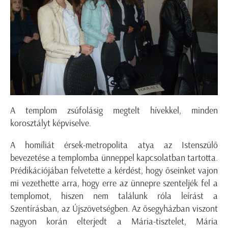
A templom zsúfolásig megtelt hívekkel, minden
korosztályt képviselve.
A homíliát érsek-metropolita atya az Istenszülő
bevezetése a templomba ünneppel kapcsolatban tartotta.
Prédikációjában felvetette a kérdést, hogy őseinket vajon
mi vezethette arra, hogy erre az ünnepre szenteljék fel a
templomot, hiszen nem találunk róla leírást a
Szentírásban, az Újszövetségben. Az ősegyházban viszont
nagyon korán elterjedt a Mária-tisztelet, Mária