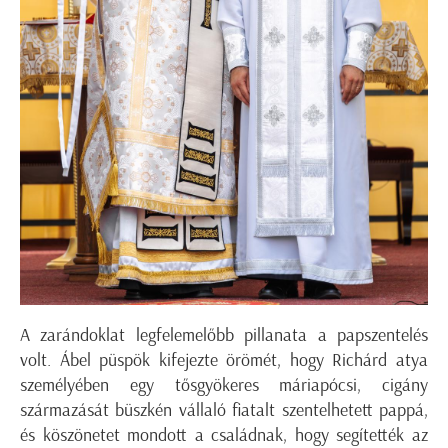
A zarándoklat legfelemelőbb pillanata a papszentelés
volt. Ábel püspök kifejezte örömét, hogy Richárd atya
személyében egy tősgyökeres máriapócsi, cigány
származását büszkén vállaló fiatalt szentelhetett pappá,
és köszönetet mondott a családnak, hogy segítették az