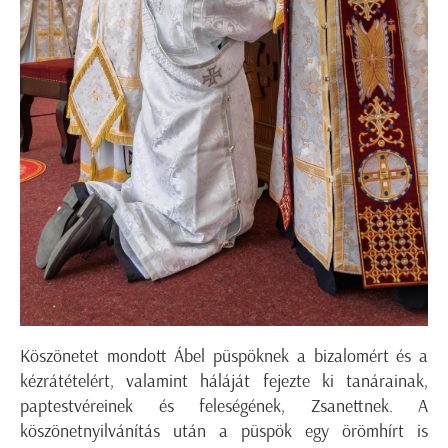
Köszönetet mondott Ábel püspöknek a bizalomért és a
kézrátételért, valamint háláját fejezte ki tanárainak,
paptestvéreinek és feleségének, Zsanettnek. A
köszönetnyilvánítás után a püspök egy örömhírt is