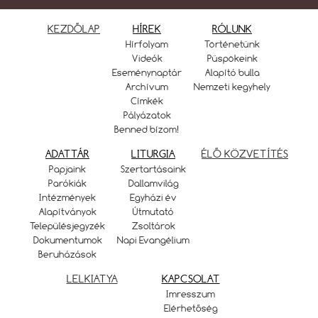
KEZDŐLAP
HÍREK
RÓLUNK
Hírfolyam
Történetünk
Videók
Püspökeink
Eseménynaptár
Alapító bulla
Archívum
Nemzeti kegyhely
Címkék
Pályázatok
Benned bízom!
ADATTÁR
LITURGIA
ÉLŐ KÖZVETÍTÉS
Papjaink
Szertartásaink
Parókiák
Dallamvilág
Intézmények
Egyházi év
Alapítványok
Útmutató
Településjegyzék
Zsoltárok
Dokumentumok
Napi Evangélium
Beruházások
LELKIATYA
KAPCSOLAT
Imresszum
Elérhetőség