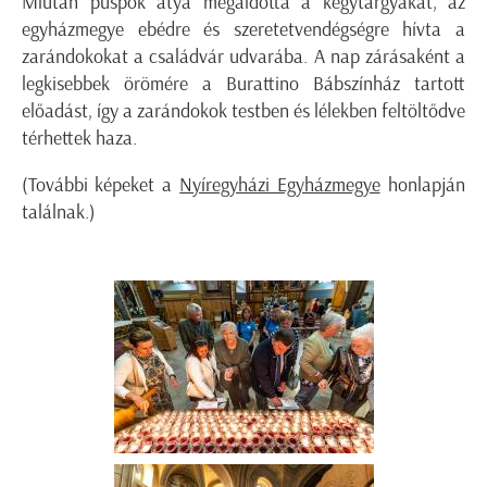
Miután püspök atya megáldotta a kegytárgyakat, az
egyházmegye ebédre és szeretetvendégségre hívta a
zarándokokat a családvár udvarába. A nap zárásaként a
legkisebbek örömére a Burattino Bábszínház tartott
előadást, így a zarándokok testben és lélekben feltöltődve
térhettek haza.
(További képeket a
Nyíregyházi Egyházmegye
honlapján
találnak.)