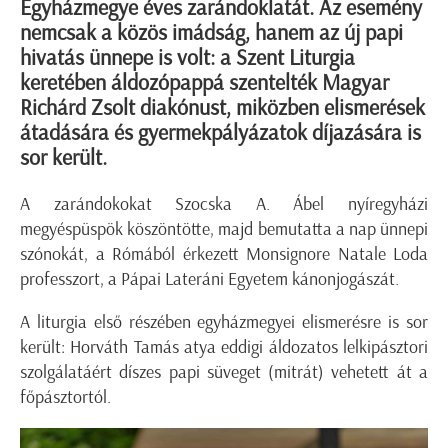
Egyházmegye éves zarándoklatát. Az esemény
nemcsak a közös imádság, hanem az új papi
hivatás ünnepe is volt: a Szent Liturgia
keretében áldozópappá szentelték Magyar
Richárd Zsolt diakónust, miközben elismerések
átadására és gyermekpályázatok díjazására is
sor került.
A zarándokokat Szocska A. Ábel nyíregyházi
megyéspüspök köszöntötte, majd bemutatta a nap ünnepi
szónokát, a Rómából érkezett Monsignore Natale Loda
professzort, a Pápai Lateráni Egyetem kánonjogászát.
A liturgia első részében egyházmegyei elismerésre is sor
került: Horváth Tamás atya eddigi áldozatos lelkipásztori
szolgálatáért díszes papi süveget (mitrát) vehetett át a
főpásztortól.