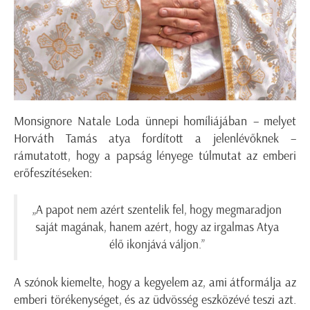
Monsignore Natale Loda ünnepi homíliájában – melyet
Horváth Tamás atya fordított a jelenlévőknek –
rámutatott, hogy a papság lényege túlmutat az emberi
erőfeszítéseken:
„A papot nem azért szentelik fel, hogy megmaradjon
saját magának, hanem azért, hogy az irgalmas Atya
élő ikonjává váljon.”
A szónok kiemelte, hogy a kegyelem az, ami átformálja az
emberi törékenységet, és az üdvösség eszközévé teszi azt.