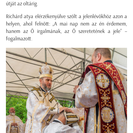
útját az oltárig.
Richárd atya elérzékenyülve szólt a jelenlévőkhöz azon a
helyen, ahol felnőtt: „A mai nap nem az én érdemem,
hanem az Ő irgalmának, az Ő szeretetének a jele” –
fogalmazott.