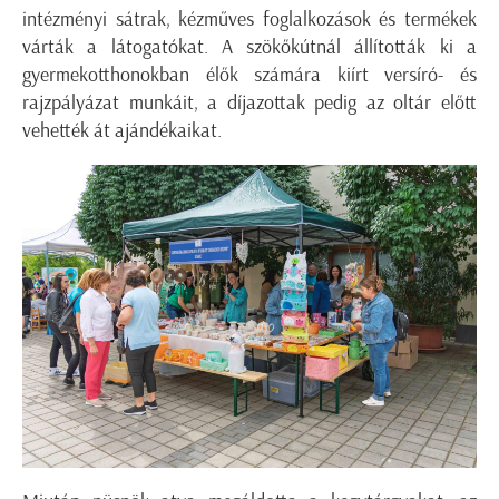
intézményi sátrak, kézműves foglalkozások és termékek
várták a látogatókat. A szökőkútnál állították ki a
gyermekotthonokban élők számára kiírt versíró- és
rajzpályázat munkáit, a díjazottak pedig az oltár előtt
vehették át ajándékaikat.