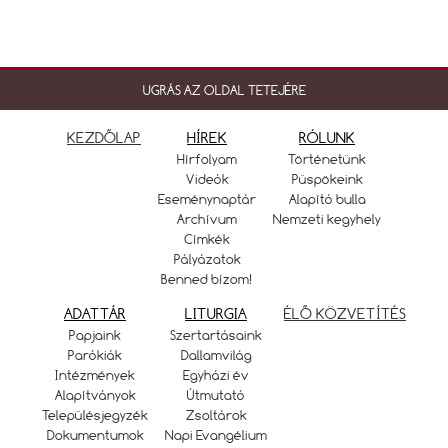
UGRÁS AZ OLDAL TETEJÉRE
KEZDŐLAP
HÍREK
RÓLUNK
Hírfolyam
Történetünk
Videók
Püspökeink
Eseménynaptár
Alapító bulla
Archívum
Nemzeti kegyhely
Címkék
Pályázatok
Benned bízom!
ADATTÁR
LITURGIA
ÉLŐ KÖZVETÍTÉS
Papjaink
Szertartásaink
Parókiák
Dallamvilág
Intézmények
Egyházi év
Alapítványok
Útmutató
Településjegyzék
Zsoltárok
Dokumentumok
Napi Evangélium