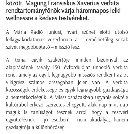
között, Magung Fransiskus Xaverius verbita
rendtartományfőnök várja háromnapos lelki
wellnessre a kedves testvéreket.
A Mária Rádió júniusi, nyári szünet előtti utolsó
lelkigyakorlatának vezérfonala a – remélhetőleg sokak
szívét megdobogtató – misszió lesz.
A téma egyik szakértője minden bizonnyal az
alapításának tavaly 150. évfordulóját ünneplő verbita
rend, amely az egyik legnagyobb missziós rendként az öt
világrész számos országában jelen van. A verbita
közösségek érdekessége és egyik legnagyobb gazdagsága
a nemzetköziségük. A Missziósházakban ugyanis sokféle
kultúrából érkező szerzetes él együtt, akik nap mint nap
maguk is tanúságot tesznek arról, hogy a testvéri
együttélésnek – jó esetben – nem akadálya, hanem
gazdagítója a különbözőség.