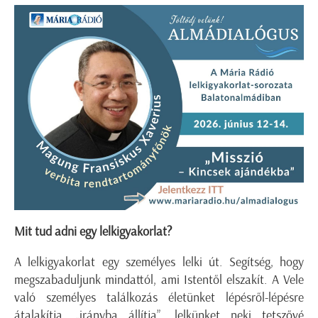
Mit tud adni egy lelkigyakorlat?
A lelkigyakorlat egy személyes lelki út. Segítség, hogy
megszabaduljunk mindattól, ami Istentől elszakít. A Vele
való személyes találkozás életünket lépésről-lépésre
átalakítja, „irányba állítja”, lelkünket neki tetszővé