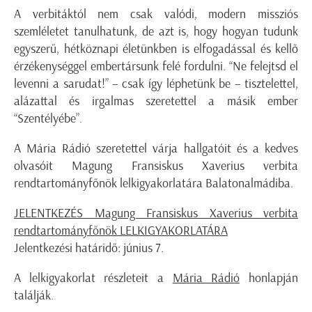
A verbitáktól nem csak valódi, modern missziós
szemléletet tanulhatunk, de azt is, hogy hogyan tudunk
egyszerű, hétköznapi életünkben is elfogadással és kellő
érzékenységgel embertársunk felé fordulni. “Ne felejtsd el
levenni a sarudat!” – csak így léphetünk be – tisztelettel,
alázattal és irgalmas szeretettel a másik ember
“Szentélyébe”.
A Mária Rádió szeretettel várja hallgatóit és a kedves
olvasóit Magung Fransiskus Xaverius verbita
rendtartományfőnök lelkigyakorlatára Balatonalmádiba.
JELENTKEZÉS Magung Fransiskus Xaverius verbita
rendtartományfőnök LELKIGYAKORLATÁRA
Jelentkezési határidő: június 7.
A lelkigyakorlat részleteit a
Mária Rádió
honlapján
találják.