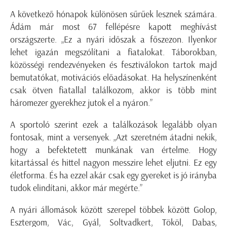
A következő hónapok különösen sűrűek lesznek számára.
Ádám már most 67 fellépésre kapott meghívást
országszerte. „Ez a nyári időszak a főszezon. Ilyenkor
lehet igazán megszólítani a fiatalokat. Táborokban,
közösségi rendezvényeken és fesztiválokon tartok majd
bemutatókat, motivációs előadásokat. Ha helyszínenként
csak ötven fiatallal találkozom, akkor is több mint
háromezer gyerekhez jutok el a nyáron.”
A sportoló szerint ezek a találkozások legalább olyan
fontosak, mint a versenyek. „Azt szeretném átadni nekik,
hogy a befektetett munkának van értelme. Hogy
kitartással és hittel nagyon messzire lehet eljutni. Ez egy
életforma. És ha ezzel akár csak egy gyereket is jó irányba
tudok elindítani, akkor már megérte.”
A nyári állomások között szerepel többek között Golop,
Esztergom, Vác, Gyál, Soltvadkert, Tököl, Dabas,