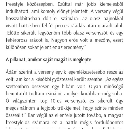
freestyle közösségben. Ezúttal már jobb kiemelésből
indulhatott, ami komoly előnyt jelentett. A verseny végül
hosszabbításban dőlt el számára: az olasz bajnokkal
vívott battle-ben fél-fél perces ráadás után maradt alul.
„Előtte sikerült legyőznöm több olasz versenyzőt és egy
fehérorosz srácot is. Nagyon erős volt a mezőny, ezért
különösen sokat jelent ez az eredmény.”
A pillanat, amikor saját magát is meglepte
Ádám szerint a verseny egyik legemlékezetesebb része az
volt, amikor a későbbi győztessel került szembe. „Az egész
szettemben összesen egy hibám volt. Olyan minőségű
bemutatót tudtam csinálni, amilyet korábban még soha.
Ő világszinten top 10-es versenyző, és sikerült úgy
megcsinálnom a legjobb trükkjeimet, hogy szinte minden
összeállt.” Bár végül az ellenfele jutott tovább, a magyar
freestyle-os számára ez a battle mégis fordulópontot