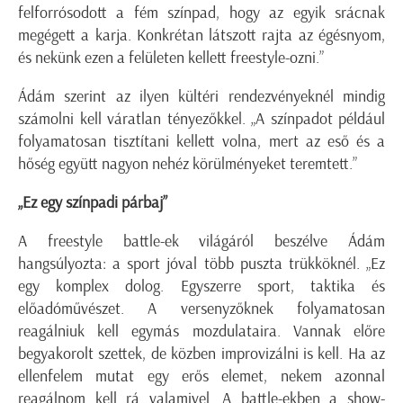
felforrósodott a fém színpad, hogy az egyik srácnak
megégett a karja. Konkrétan látszott rajta az égésnyom,
és nekünk ezen a felületen kellett freestyle-ozni.”
Ádám szerint az ilyen kültéri rendezvényeknél mindig
számolni kell váratlan tényezőkkel. „A színpadot például
folyamatosan tisztítani kellett volna, mert az eső és a
hőség együtt nagyon nehéz körülményeket teremtett.”
„Ez egy színpadi párbaj”
A freestyle battle-ek világáról beszélve Ádám
hangsúlyozta: a sport jóval több puszta trükköknél. „Ez
egy komplex dolog. Egyszerre sport, taktika és
előadóművészet. A versenyzőknek folyamatosan
reagálniuk kell egymás mozdulataira. Vannak előre
begyakorolt szettek, de közben improvizálni is kell. Ha az
ellenfelem mutat egy erős elemet, nekem azonnal
reagálnom kell rá valamivel. A battle-ekben a show-