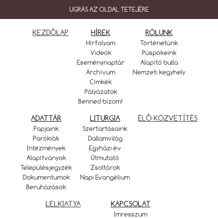
UGRÁS AZ OLDAL TETEJÉRE
KEZDŐLAP
HÍREK
RÓLUNK
Hírfolyam
Történetünk
Videók
Püspökeink
Eseménynaptár
Alapító bulla
Archívum
Nemzeti kegyhely
Címkék
Pályázatok
Benned bízom!
ADATTÁR
LITURGIA
ÉLŐ KÖZVETÍTÉS
Papjaink
Szertartásaink
Parókiák
Dallamvilág
Intézmények
Egyházi év
Alapítványok
Útmutató
Településjegyzék
Zsoltárok
Dokumentumok
Napi Evangélium
Beruházások
LELKIATYA
KAPCSOLAT
Imresszum