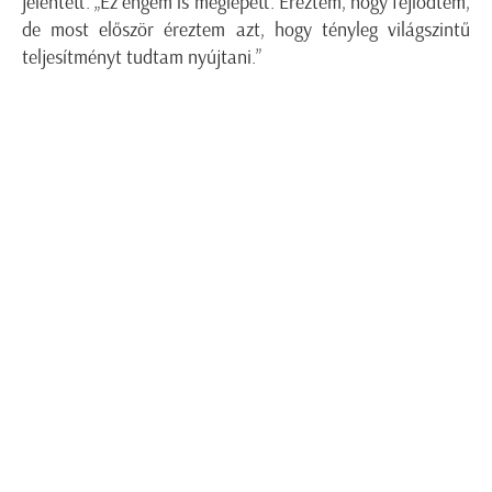
jelentett. „Ez engem is meglepett. Éreztem, hogy fejlődtem,
de most először éreztem azt, hogy tényleg világszintű
teljesítményt tudtam nyújtani.”