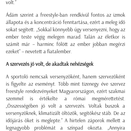
volt.”
Ádám szerint a freestyle-ban rendkívül fontos az izmok
állapota és a koncentráció fenntartása, ezért a meleg idő
sokat segített. „Sokkal könnyebb úgy versenyezni, hogy az
ember teste végig melegen marad. Talán az életkor is
számít már – harminc fölött az ember jobban megérzi
ezeket” – nevetett a fiatalember.
A szervezés jó volt, de akadtak nehézségek
A sportoló nemcsak versenyzőként, hanem szervezőként
is figyelte az eseményt. Több mint tizenegy éve szervez
freestyle rendezvényeket Magyarországon, ezért szakmai
szemmel is értékelte a római megmérettetést.
„Összességében jó volt a szervezés. Voltak buszok a
versenyzőknek, klimatizált öltözők, segítőkész stáb. De az
időjárás őket is meglepte.” A hirtelen záporok mellett a
legnagyobb problémát a színpad okozta. „Annyira