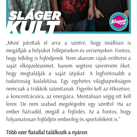
„Most jutottak el arra a szintre, hogy önállóan is
megállják a helyüket fellépéseken és versenyeken. Fontos,
hogy lelkileg is fejlődjenek. Nem akarom rájuk erőltetni a
saját elképzeléseimet, hanem segíteni szeretném őket,
hogy megtalálják a saját útjukat. A legfontosabb a
tudatosság kialakítása. Egy egyhetes világbajnokságon
nemcsak a trükkök számítanak. Figyelni kell az étkezésre,
a koncentrációra, az energiára. Mentálisan végig ott kell
lenni. De nem szabad megelégedni egy szinttel. Ha az
ember hátradől, megáll a fejlődés. Az a fontos, hogy
folyamatosan fejlődjön emberileg és sportolóként is.”
Több ezer fiatallal találkozik a nyáron