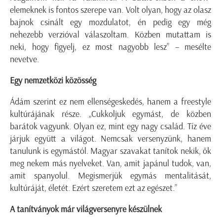
elemeknek is fontos szerepe van. Volt olyan, hogy az olasz
bajnok csinált egy mozdulatot, én pedig egy még
nehezebb verzióval válaszoltam. Közben mutattam is
neki, hogy figyelj, ez most nagyobb lesz” – mesélte
nevetve.
Egy nemzetközi közösség
Ádám szerint ez nem ellenségeskedés, hanem a freestyle
kultúrájának része. „Cukkoljuk egymást, de közben
barátok vagyunk. Olyan ez, mint egy nagy család. Tíz éve
járjuk együtt a világot. Nemcsak versenyzünk, hanem
tanulunk is egymástól. Magyar szavakat tanítok nekik, ők
meg nekem más nyelveket. Van, amit japánul tudok, van,
amit spanyolul. Megismerjük egymás mentalitását,
kultúráját, életét. Ezért szeretem ezt az egészet.”
A tanítványok már világversenyre készülnek