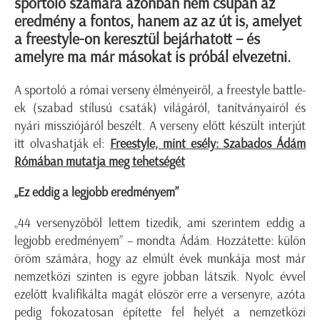
sportoló számára azonban nem csupán az
eredmény a fontos, hanem az az út is, amelyet
a freestyle-on keresztül bejárhatott – és
amelyre ma már másokat is próbál elvezetni.
A sportoló a római verseny élményeiről, a freestyle battle-
ek (szabad stílusú csaták) világáról, tanítványairól és
nyári missziójáról beszélt. A verseny előtt készült interjút
itt olvashatják el:
Freestyle, mint esély: Szabados Ádám
Rómában mutatja meg tehetségét
„Ez eddig a legjobb eredményem”
„44 versenyzőből lettem tizedik, ami szerintem eddig a
legjobb eredményem” – mondta Ádám. Hozzátette: külön
öröm számára, hogy az elmúlt évek munkája most már
nemzetközi szinten is egyre jobban látszik. Nyolc évvel
ezelőtt kvalifikálta magát először erre a versenyre, azóta
pedig fokozatosan építette fel helyét a nemzetközi