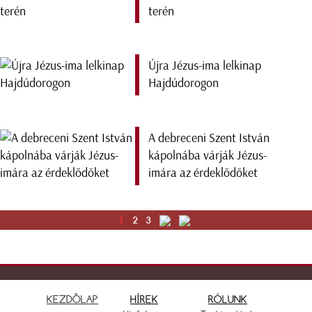
terén
Újra Jézus-ima lelkinap
Hajdúdorogon
A debreceni Szent István
kápolnába várják Jézus-
imára az érdeklődőket
1
2
3
KEZDŐLAP
HÍREK
RÓLUNK