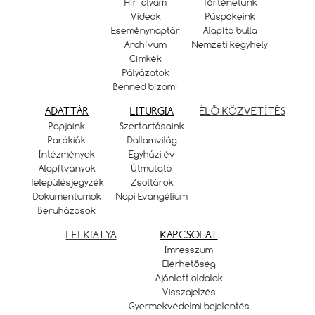
Hírfolyam
Történetünk
Videók
Püspökeink
Eseménynaptár
Alapító bulla
Archívum
Nemzeti kegyhely
Címkék
Pályázatok
Benned bízom!
ADATTÁR
LITURGIA
ÉLŐ KÖZVETÍTÉS
Papjaink
Szertartásaink
Parókiák
Dallamvilág
Intézmények
Egyházi év
Alapítványok
Útmutató
Településjegyzék
Zsoltárok
Dokumentumok
Napi Evangélium
Beruházások
LELKIATYA
KAPCSOLAT
Imresszum
Elérhetőség
Ajánlott oldalak
Visszajelzés
Gyermekvédelmi bejelentés