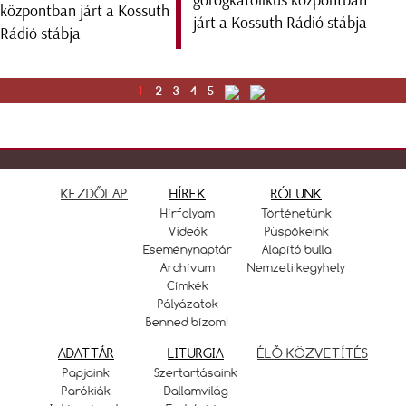
járt a Kossuth Rádió stábja
1
2
3
4
5
KEZDŐLAP
HÍREK
RÓLUNK
Hírfolyam
Történetünk
Videók
Püspökeink
Eseménynaptár
Alapító bulla
Archívum
Nemzeti kegyhely
Címkék
Pályázatok
Benned bízom!
ADATTÁR
LITURGIA
ÉLŐ KÖZVETÍTÉS
Papjaink
Szertartásaink
Parókiák
Dallamvilág