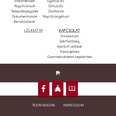
Intézmények
Egyházi év
Alapítványok
Útmutató
Településjegyzék
Zsoltárok
Dokumentumok
Napi Evangélium
Beruházások
LELKIATYA
KAPCSOLAT
Imresszum
Elérhetőség
Ajánlott oldalak
Visszajelzés
Gyermekvédelmi bejelentés
ÍRJON NEKÜNK
IMPRESSZUM