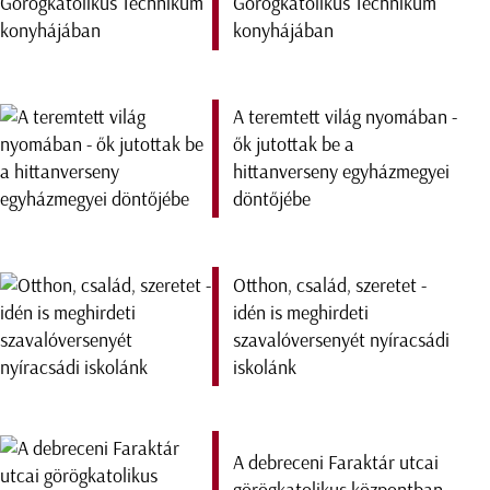
Görögkatolikus Technikum
konyhájában
A teremtett világ nyomában -
ők jutottak be a
hittanverseny egyházmegyei
döntőjébe
Otthon, család, szeretet -
idén is meghirdeti
szavalóversenyét nyíracsádi
iskolánk
A debreceni Faraktár utcai
görögkatolikus központban