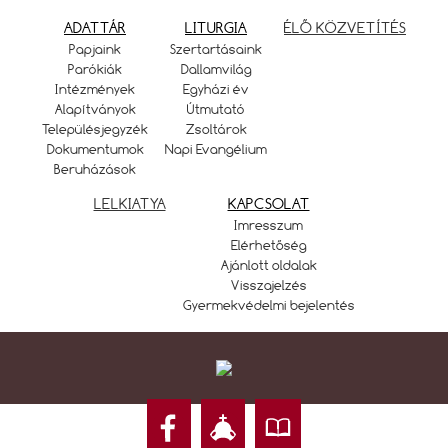
ADATTÁR
LITURGIA
ÉLŐ KÖZVETÍTÉS
Papjaink
Szertartásaink
Parókiák
Dallamvilág
Intézmények
Egyházi év
Alapítványok
Útmutató
Településjegyzék
Zsoltárok
Dokumentumok
Napi Evangélium
Beruházások
LELKIATYA
KAPCSOLAT
Imresszum
Elérhetőség
Ajánlott oldalak
Visszajelzés
Gyermekvédelmi bejelentés