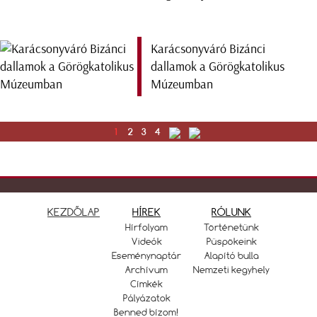
Karácsonyváró Bizánci
dallamok a Görögkatolikus
Múzeumban
1
2
3
4
KEZDŐLAP
HÍREK
RÓLUNK
Hírfolyam
Történetünk
Videók
Püspökeink
Eseménynaptár
Alapító bulla
Archívum
Nemzeti kegyhely
Címkék
Pályázatok
Benned bízom!