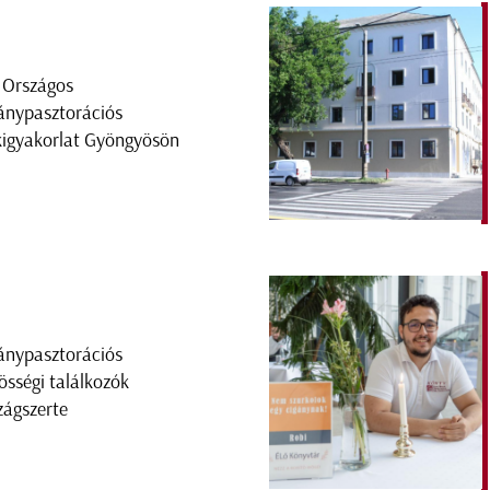
. Országos
ánypasztorációs
kigyakorlat Gyöngyösön
ánypasztorációs
össégi találkozók
zágszerte