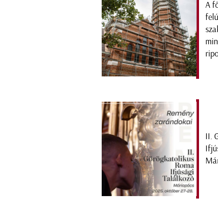
A f
fel
sza
min
rip
II.
Ifj
Már