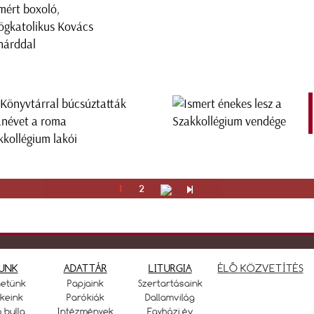
mért boxoló,
ögkatolikus Kovács
hárddal
 Könyvtárral búcsúztatták
anévet a roma
kkollégium lakói
1
2
UNK
ADATTÁR
LITURGIA
ÉLŐ KÖZVETÍTÉS
netünk
Papjaink
Szertartásaink
keink
Parókiák
Dallamvilág
ó bulla
Intézmények
Egyházi év