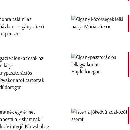
honra találni az
házban - cigánybúcsú
iapócson
igazi valónkat csak az
n látja -
ánypasztorációs
kigyakorlatot tartottak
dúdorogon
eretnék egy érmet
ahozni a kisfiamnak!”
luzív interjú Párizsból az