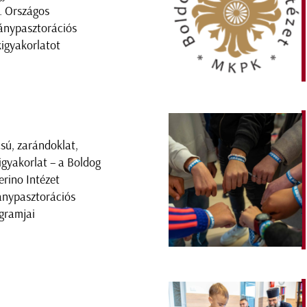
I. Országos
ánypasztorációs
kigyakorlatot
sú, zarándoklat,
kigyakorlat – a Boldog
erino Intézet
ánypasztorációs
gramjai