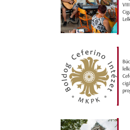
VII
Cig
Lel
Búc
lel
Cef
cig
pro