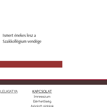
Ismert énekes lesz a
Szakkollégium vendége
LELKIATYA
KAPCSOLAT
Imresszum
Elérhetőség
Ajánlott oldalak