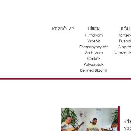
KEZDŐLAP
HÍREK
RÓL
Hírfolyam
Történ
Videók
Püspö
Eseménynaptár
Alapító
Archívum
Nemzeti 
Címkék
Pályázatok
Benned Bízom!
Kri
Nag