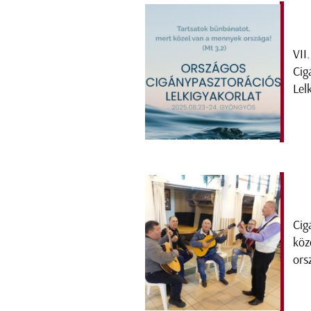
VII
Cig
Lel
Cig
köz
ors