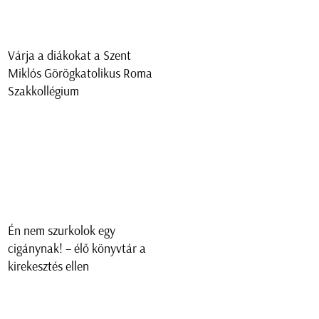
Várja a diákokat a Szent
Miklós Görögkatolikus Roma
Szakkollégium
Én nem szurkolok egy
cigánynak! – élő könyvtár a
kirekesztés ellen