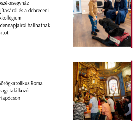
őszékesegyház
újításáról és a debreceni
kkollégium
dennapjairól hallhatnak
ortot
 Görögkatolikus Roma
úsági Találkozó
iapócson