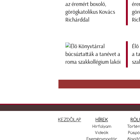
ére
gör
Ric
Élő
a t
sza
KEZDŐLAP
HÍREK
RÓL
Hírfolyam
Törté
Videók
Püspö
Eseménynaptár
Alapít