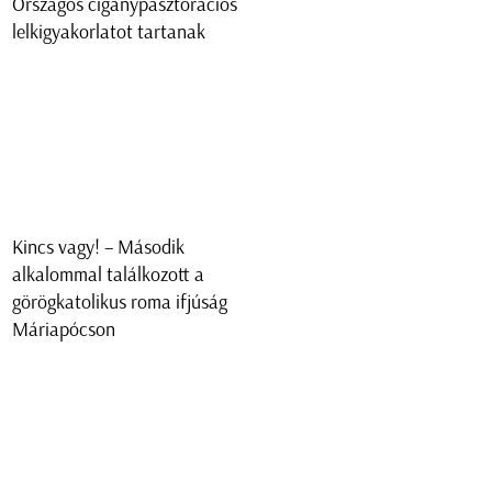
Országos cigánypasztorációs
lelkigyakorlatot tartanak
Kincs vagy! – Második
alkalommal találkozott a
görögkatolikus roma ifjúság
Máriapócson