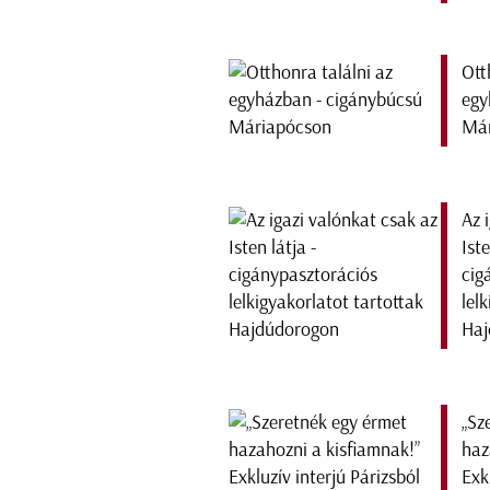
Ott
egy
Már
Az 
Iste
cig
lel
Haj
„Sz
haz
Exk