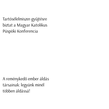
Tartósélelmiszer-gyűjtésre
biztat a Magyar Katolikus
Püspöki Konferencia
A reménykedő ember áldás
társainak: legyünk minél
többen áldássá!