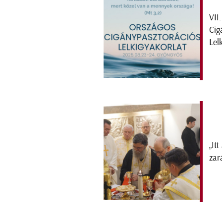
VII
Cig
Lel
„It
zar