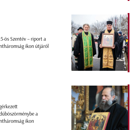
5-ös Szentév – riport a
ntháromság ikon útjáról
érkezett
dúböszörménybe a
ntháromság ikon