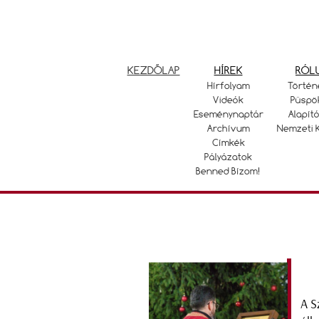
KEZDŐLAP
HÍREK
RÓL
Hírfolyam
Történ
Videók
Püspö
Eseménynaptár
Alapító
Archívum
Nemzeti 
Címkék
Pályázatok
Benned Bízom!
A S