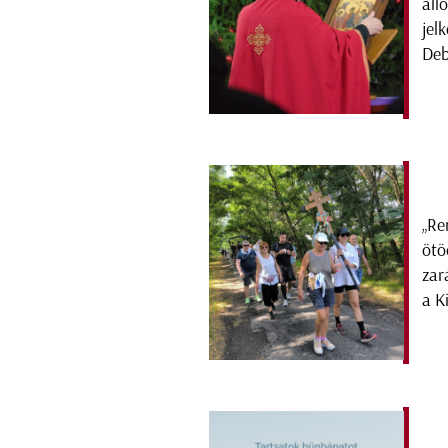
áll
jel
Deb
„Re
ötö
zar
a K