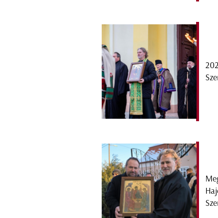
202
Sze
Meg
Haj
Sze