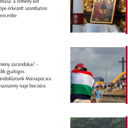
omása: a remény két
képe érkezett szombaton
recenbe
mény zarándokai” –
dik gyalogos
ándoklatunk Máriapócsra
isasszony napi búcsúra