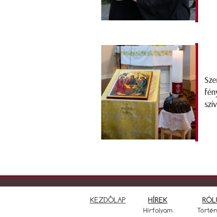
Sze
fén
szí
KEZDŐLAP
HÍREK
RÓL
Hírfolyam
Törté