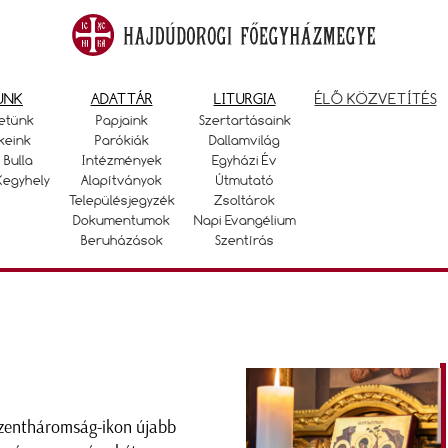
UNK
ADATTÁR
LITURGIA
ÉLŐ KÖZVETÍTÉS
etünk
Papjaink
Szertartásaink
keink
Parókiák
Dallamvilág
 Bulla
Intézmények
Egyházi Év
Kegyhely
Alapítványok
Útmutató
Településjegyzék
Zsoltárok
Dokumentumok
Napi Evangélium
Beruházások
Szentírás
zentháromság-ikon újabb