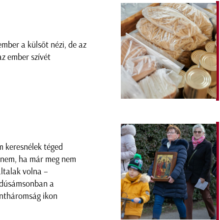
ember a külsőt nézi, de az
az ember szívét
 keresnélek téged
enem, ha már meg nem
általak volna –
dúsámsonban a
ntháromság ikon