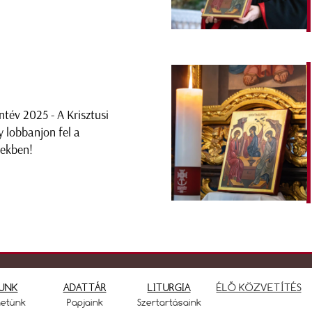
ntév 2025 - A Krisztusi
y lobbanjon fel a
vekben!
UNK
ADATTÁR
LITURGIA
ÉLŐ KÖZVETÍTÉS
netünk
Papjaink
Szertartásaink