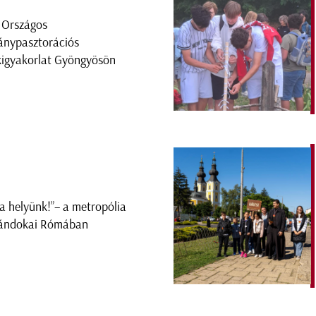
. Országos
ánypasztorációs
kigyakorlat Gyöngyösön
t a helyünk!”– a metropólia
ándokai Rómában