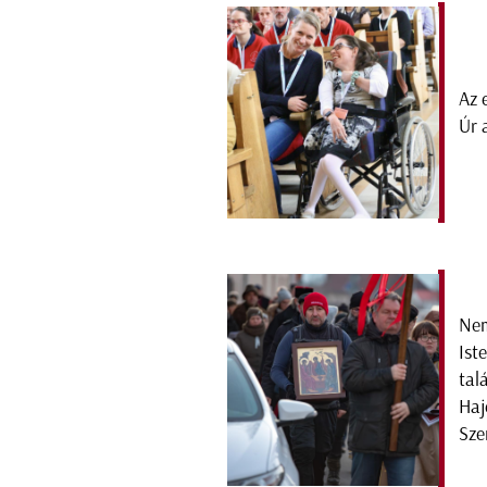
Az 
Úr 
Nem
Ist
tal
Haj
Sze