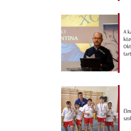
A k
köz
Okt
tar
Élm
szo