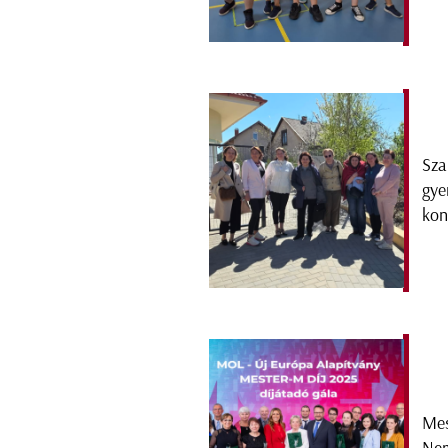
Sza
gye
kon
Mes