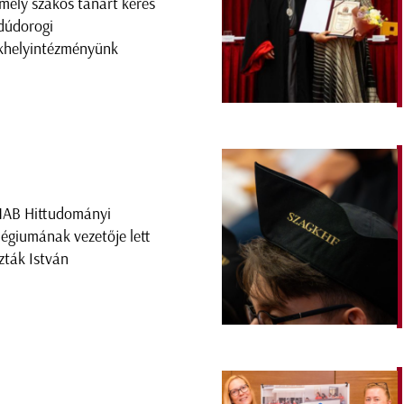
mely szakos tanárt keres
dúdorogi
khelyintézményünk
AB Hittudományi
légiumának vezetője lett
zták István