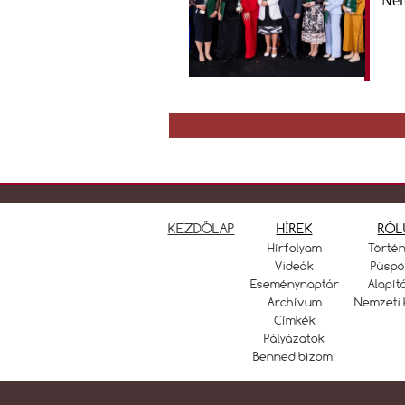
Nem
KEZDŐLAP
HÍREK
RÓL
Hírfolyam
Törté
Videók
Püspö
Eseménynaptár
Alapít
Archívum
Nemzeti 
Címkék
Pályázatok
Benned bízom!