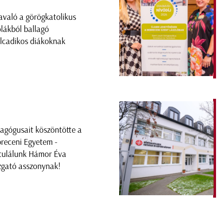
avaló a görögkatolikus
olákból ballagó
lcadikos diákoknak
agógusait köszöntötte a
receni Egyetem -
tulálunk Hámor Éva
zgató asszonynak!