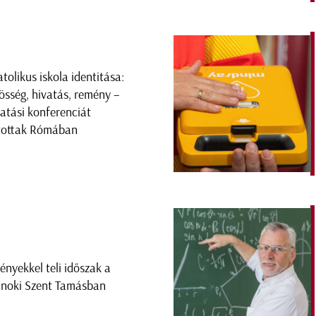
atolikus iskola identitása:
össég, hivatás, remény –
atási konferenciát
tottak Rómában
ényekkel teli időszak a
lnoki Szent Tamásban