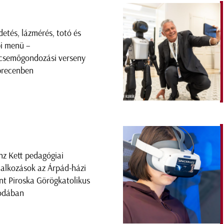
detés, lázmérés, totó és
i menü –
csemőgondozási verseny
recenben
nz Kett pedagógiai
lalkozások az Árpád-házi
nt Piroska Görögkatolikus
odában