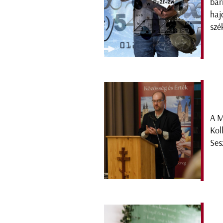
bár
haj
szé
A M
Kol
Ses