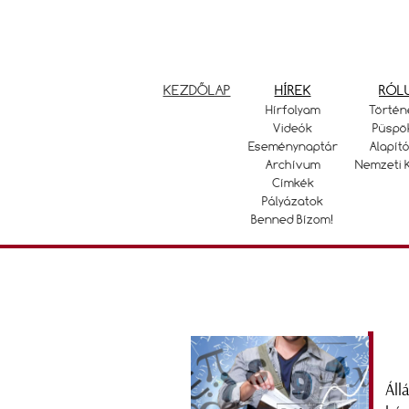
KEZDŐLAP
HÍREK
RÓL
Hírfolyam
Történ
Videók
Püspö
Eseménynaptár
Alapító
Archívum
Nemzeti 
Címkék
Pályázatok
Benned Bízom!
Áll