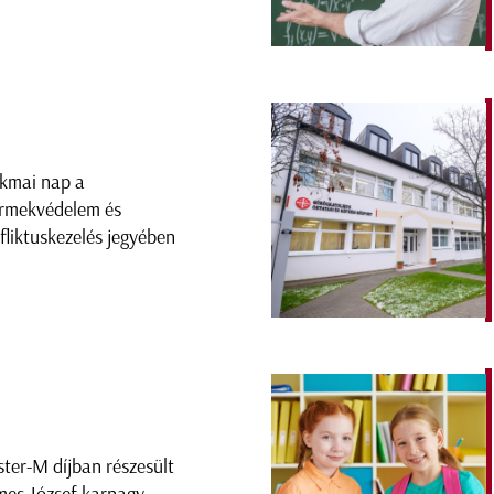
kmai nap a
rmekvédelem és
fliktuskezelés jegyében
ter-M díjban részesült