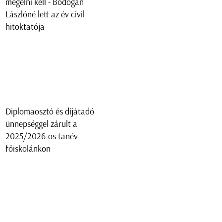
megélni kell - Bodogán
Lászlóné lett az év civil
hitoktatója
Diplomaosztó és díjátadó
ünnepséggel zárult a
2025/2026-os tanév
főiskolánkon