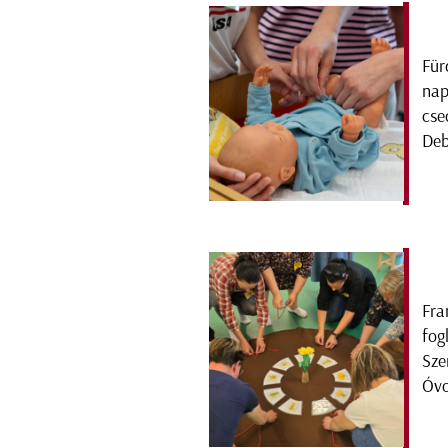
Für
nap
cse
Deb
Fra
fog
Sze
Óv