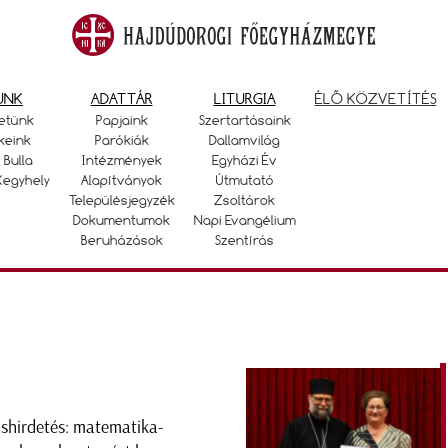
UNK
ADATTÁR
LITURGIA
ÉLŐ KÖZVETÍTÉS
etünk
Papjaink
Szertartásaink
keink
Parókiák
Dallamvilág
 Bulla
Intézmények
Egyházi Év
Kegyhely
Alapítványok
Útmutató
Településjegyzék
Zsoltárok
Dokumentumok
Napi Evangélium
Beruházások
Szentírás
áshirdetés: matematika-