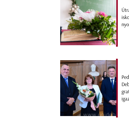
Útr
isk
nyo
Ped
Deb
gra
iga