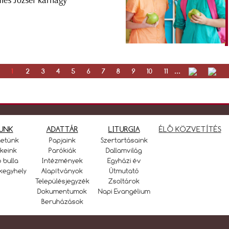
es József karnagy
1
2
3
4
5
6
7
8
9
10
11
...
UNK
ADATTÁR
LITURGIA
ÉLŐ KÖZVETÍTÉS
netünk
Papjaink
Szertartásaink
keink
Parókiák
Dallamvilág
ó bulla
Intézmények
Egyházi év
kegyhely
Alapítványok
Útmutató
Településjegyzék
Zsoltárok
Dokumentumok
Napi Evangélium
Beruházások