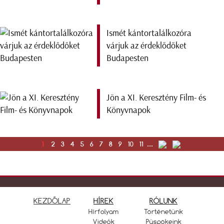
Ismét kántortalálkozóra
várjuk az érdeklődőket
Budapesten
Jön a XI. Keresztény Film- és
Könyvnapok
1
2
3
4
5
6
7
8
9
10
11
...
KEZDŐLAP
HÍREK
RÓLUNK
Hírfolyam
Történetünk
Videók
Püspökeink