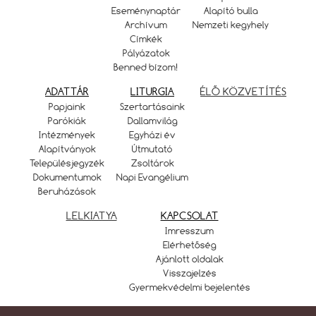
Eseménynaptár
Alapító bulla
Archívum
Nemzeti kegyhely
Címkék
Pályázatok
Benned bízom!
ADATTÁR
LITURGIA
ÉLŐ KÖZVETÍTÉS
Papjaink
Szertartásaink
Parókiák
Dallamvilág
Intézmények
Egyházi év
Alapítványok
Útmutató
Településjegyzék
Zsoltárok
Dokumentumok
Napi Evangélium
Beruházások
LELKIATYA
KAPCSOLAT
Imresszum
Elérhetőség
Ajánlott oldalak
Visszajelzés
Gyermekvédelmi bejelentés