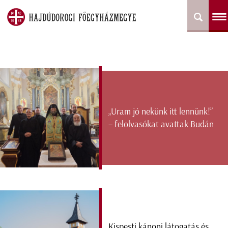
„Uram jó nekünk itt lennünk!”
– felolvasókat avattak Budán
Kispesti kánoni látogatás és