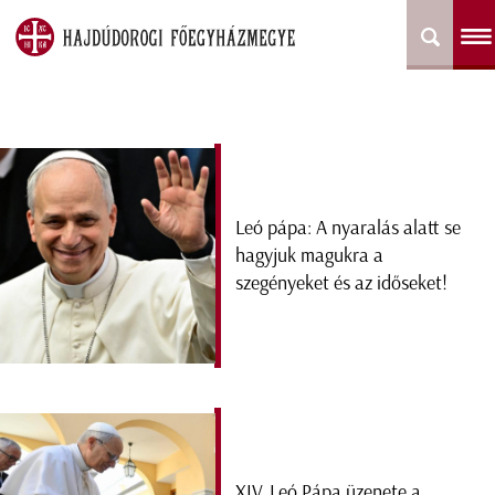
Leó pápa: A nyaralás alatt se
hagyjuk magukra a
szegényeket és az időseket!
XIV. Leó Pápa üzenete a