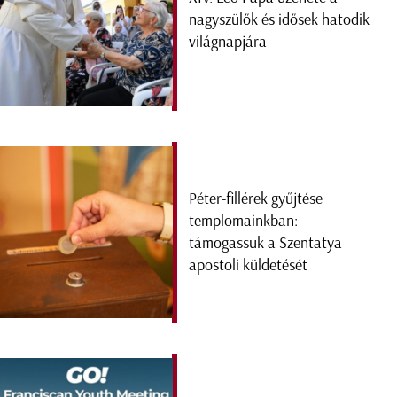
nagyszülők és idősek hatodik
világnapjára
Péter-fillérek gyűjtése
templomainkban:
támogassuk a Szentatya
apostoli küldetését