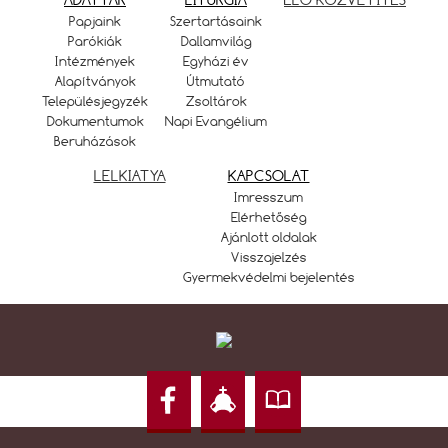
Papjaink
Szertartásaink
Parókiák
Dallamvilág
Intézmények
Egyházi év
Alapítványok
Útmutató
Településjegyzék
Zsoltárok
Dokumentumok
Napi Evangélium
Beruházások
LELKIATYA
KAPCSOLAT
Imresszum
Elérhetőség
Ajánlott oldalak
Visszajelzés
Gyermekvédelmi bejelentés