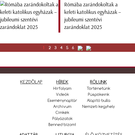
Rómába zarándokoltak a
keleti katolikus egyházak –
jubileumi szentévi
zarándoklat 2025
1
2
3
4
5
6
KEZDŐLAP
HÍREK
RÓLUNK
Hírfolyam
Történetünk
Videók
Püspökeink
Eseménynaptár
Alapító bulla
Archívum
Nemzeti kegyhely
Címkék
Pályázatok
Benned bízom!
ADATTÁR
LITURGIA
ÉLŐ KÖZVETÍTÉS