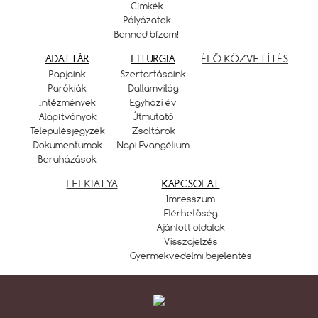
Címkék
Pályázatok
Benned bízom!
ADATTÁR
LITURGIA
ÉLŐ KÖZVETÍTÉS
Papjaink
Szertartásaink
Parókiák
Dallamvilág
Intézmények
Egyházi év
Alapítványok
Útmutató
Településjegyzék
Zsoltárok
Dokumentumok
Napi Evangélium
Beruházások
LELKIATYA
KAPCSOLAT
Imresszum
Elérhetőség
Ajánlott oldalak
Visszajelzés
Gyermekvédelmi bejelentés