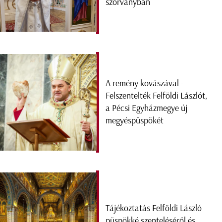
szórványban
A remény kovászával -
Felszentelték Felföldi Lászlót,
a Pécsi Egyházmegye új
megyéspüspökét
Tájékoztatás Felföldi László
püspökké szenteléséről és