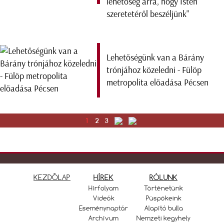
lehetőség arra, hogy Isten
szeretetéről beszéljünk"
Lehetőségünk van a Bárány
trónjához közeledni - Fülöp
metropolita előadása Pécsen
1
2
3
KEZDŐLAP
HÍREK
RÓLUNK
Hírfolyam
Történetünk
Videók
Püspökeink
Eseménynaptár
Alapító bulla
Archívum
Nemzeti kegyhely