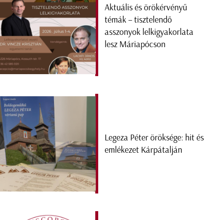
Aktuális és örökérvényű
témák – tisztelendő
asszonyok lelkigyakorlata
lesz Máriapócson
Legeza Péter öröksége: hit és
emlékezet Kárpátalján