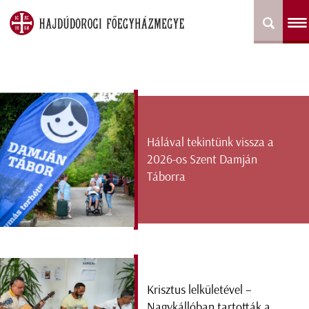
Hálával tekintünk vissza a
2026-os Szent Damján
Táborra
Krisztus lelkületével –
Nagykállóban tartották a