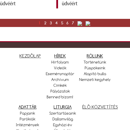
üdvéért
1
2
3
4
5
6
7
KEZDŐLAP
HÍREK
RÓLUNK
Hírfolyam
Történetünk
Videók
Püspökeink
Eseménynaptár
Alapító bulla
Archívum
Nemzeti kegyhely
Címkék
Pályázatok
Benned bízom!
ADATTÁR
LITURGIA
ÉLŐ KÖZVETÍTÉS
Papjaink
Szertartásaink
Parókiák
Dallamvilág
Intézmények
Egyházi év