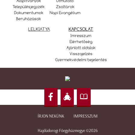
Alapítványok
Útmutató
Településjegyzék
Zsoltárok
Dokumentumok
Napi Evangélium
Beruházások
LELKIATYA
KAPCSOLAT
Imresszum
Elérhetőség
Ajánlott oldalak
Visszajelzés
Gyermekvédelmi bejelentés
ÍRJON NEKÜNK
IMPRESSZUM
Hajdúdorogi Főegyházmegye ©2026