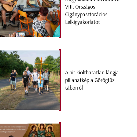
VIII. Országos
Cigánypasztorációs
Lelkigyakorlatot
A hit kiolthatatlan lángja –
pillanatkép a Görögtűz
táborról