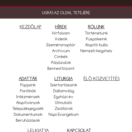
UGRÁS AZ OLDAL TETEJÉRE
KEZDŐLAP
HÍREK
RÓLUNK
Hírfolyam
Történetünk
Videók
Püspökeink
Eseménynaptár
Alapító bulla
Archívum
Nemzeti kegyhely
Címkék
Pályázatok
Benned bízom!
ADATTÁR
LITURGIA
ÉLŐ KÖZVETÍTÉS
Papjaink
Szertartásaink
Parókiák
Dallamvilág
Intézmények
Egyházi év
Alapítványok
Útmutató
Településjegyzék
Zsoltárok
Dokumentumok
Napi Evangélium
Beruházások
LELKIATYA
KAPCSOLAT