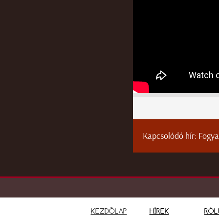
Kapcsolódó hír:
Fogya
KEZDŐLAP
HÍREK
RÓL