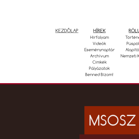
KEZDŐLAP
HÍREK
RÓL
Hírfolyam
Történ
Videók
Püspö
Eseménynaptár
Alapító
Archívum
Nemzeti 
Címkék
Pályázatok
Benned Bízom!
MSOSZ 