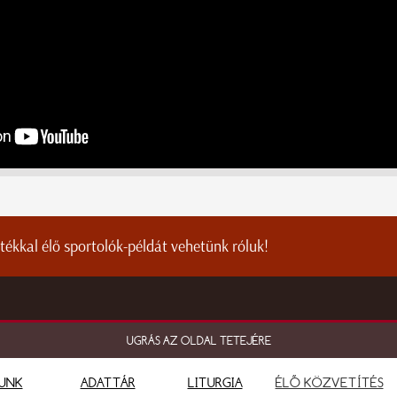
tékkal élő sportolók-példát vehetünk róluk!
UGRÁS AZ OLDAL TETEJÉRE
UNK
ADATTÁR
LITURGIA
ÉLŐ KÖZVETÍTÉS