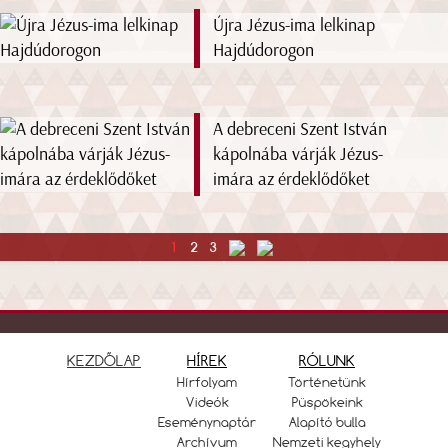
Újra Jézus-ima lelkinap
Hajdúdorogon
A debreceni Szent István
kápolnába várják Jézus-
imára az érdeklődőket
1
2
3
KEZDŐLAP
HÍREK
RÓLUNK
Hírfolyam
Történetünk
Videók
Püspökeink
Eseménynaptár
Alapító bulla
Archívum
Nemzeti kegyhely