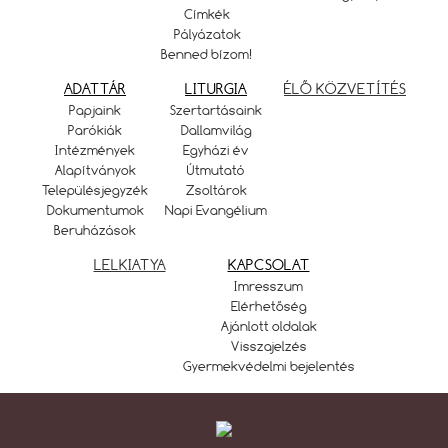
Címkék
Pályázatok
Benned bízom!
ADATTÁR
LITURGIA
ÉLŐ KÖZVETÍTÉS
Papjaink
Szertartásaink
Parókiák
Dallamvilág
Intézmények
Egyházi év
Alapítványok
Útmutató
Településjegyzék
Zsoltárok
Dokumentumok
Napi Evangélium
Beruházások
LELKIATYA
KAPCSOLAT
Imresszum
Elérhetőség
Ajánlott oldalak
Visszajelzés
Gyermekvédelmi bejelentés