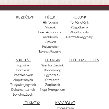
KEZDŐLAP
HÍREK
RÓLUNK
Hírfolyam
Történetünk
Videók
Püspökeink
Eseménynaptár
Alapító bulla
Archívum
Nemzeti kegyhely
Címkék
Pályázatok
Benned bízom!
ADATTÁR
LITURGIA
ÉLŐ KÖZVETÍTÉS
Papjaink
Szertartásaink
Parókiák
Dallamvilág
Intézmények
Egyházi év
Alapítványok
Útmutató
Településjegyzék
Zsoltárok
Dokumentumok
Napi Evangélium
Beruházások
LELKIATYA
KAPCSOLAT
Imresszum