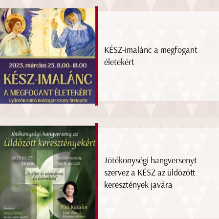
KÉSZ-imalánc a megfogant
életekért
Jótékonységi hangversenyt
szervez a KÉSZ az üldözött
keresztények javára