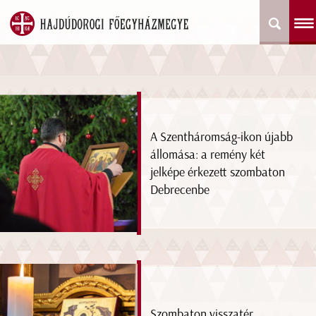
A Szentháromság-ikon újabb
állomása: a remény két
jelképe érkezett szombaton
Debrecenbe
Szombaton visszatér