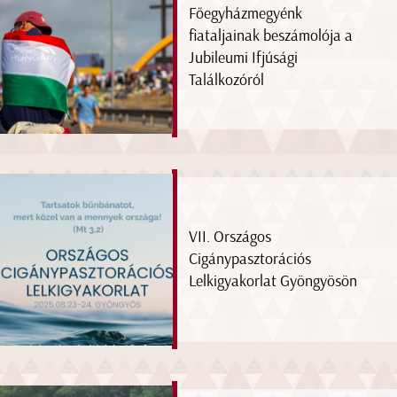
Főegyházmegyénk
fiataljainak beszámolója a
Jubileumi Ifjúsági
Találkozóról
VII. Országos
Cigánypasztorációs
Lelkigyakorlat Gyöngyösön