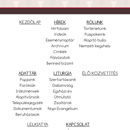
KEZDŐLAP
HÍREK
RÓLUNK
Hírfolyam
Történetünk
Videók
Püspökeink
Eseménynaptár
Alapító bulla
Archívum
Nemzeti kegyhely
Címkék
Pályázatok
Benned bízom!
ADATTÁR
LITURGIA
ÉLŐ KÖZVETÍTÉS
Papjaink
Szertartásaink
Parókiák
Dallamvilág
Intézmények
Egyházi év
Alapítványok
Útmutató
Településjegyzék
Zsoltárok
Dokumentumok
Napi Evangélium
Beruházások
LELKIATYA
KAPCSOLAT