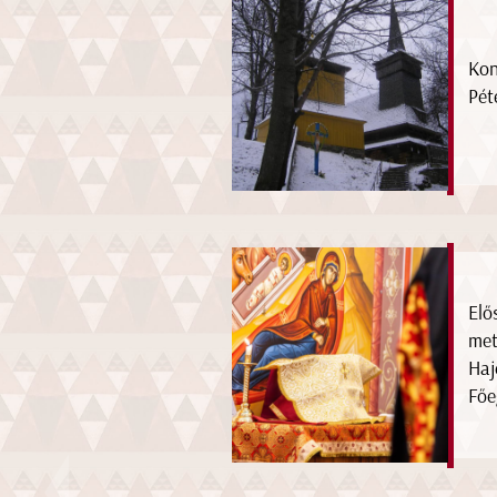
Kon
Pét
Elő
met
Haj
Főe