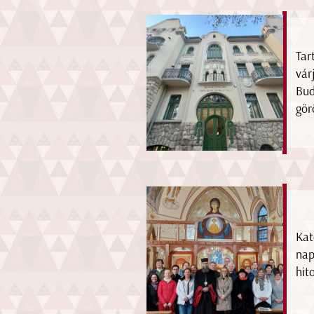
Tar
vár
Bud
gör
Kat
nap
hit