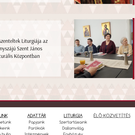
szenteltek Liturgiája az
nyszájú Szent János
turális Központban
UNK
ADATTÁR
LITURGIA
ÉLŐ KÖZVETÍTÉS
netünk
Papjaink
Szertartásaink
keink
Parókiák
Dallamvilág
ó bulla
Intézmények
Egyházi év