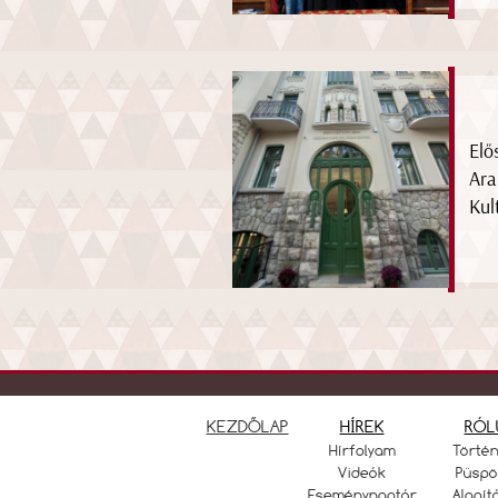
Elő
Ara
Kul
KEZDŐLAP
HÍREK
RÓL
Hírfolyam
Törté
Videók
Püspö
Eseménynaptár
Alapít