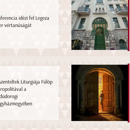
ferencia idézi fel Legeza
er vértanúságát
szenteltek Liturgiája Fülöp
ropolitával a
dúdorogi
gyházmegyében