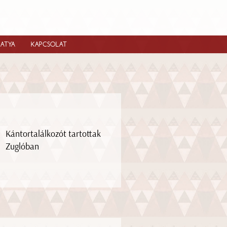
IATYA
KAPCSOLAT
Kántortalálkozót tartottak
Zuglóban