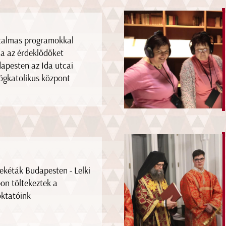
talmas programokkal
ja az érdeklődőket
apesten az Ida utcai
ögkatolikus központ
ekéták Budapesten - Lelki
on töltekeztek a
oktatóink