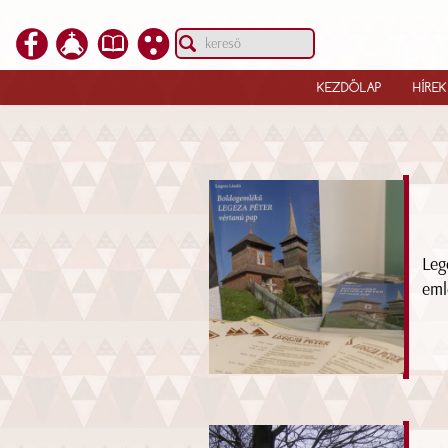
KEZDŐLAP
HÍREK
Leg
eml