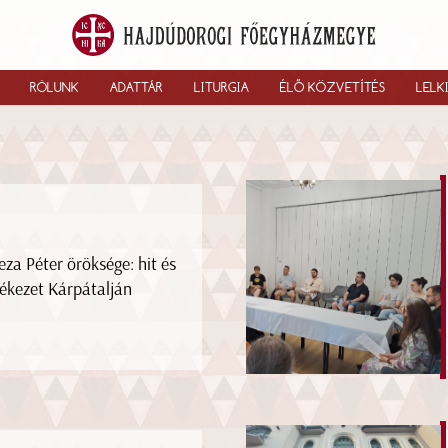
RÓLUNK
ADATTÁR
LITURGIA
ÉLŐ KÖZVETÍTÉS
LELK
eza Péter öröksége: hit és
ékezet Kárpátalján