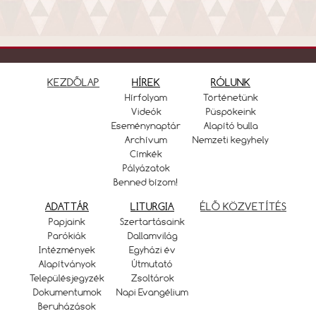
KEZDŐLAP
HÍREK
RÓLUNK
Hírfolyam
Történetünk
Videók
Püspökeink
Eseménynaptár
Alapító bulla
Archívum
Nemzeti kegyhely
Címkék
Pályázatok
Benned bízom!
ADATTÁR
LITURGIA
ÉLŐ KÖZVETÍTÉS
Papjaink
Szertartásaink
Parókiák
Dallamvilág
Intézmények
Egyházi év
Alapítványok
Útmutató
Településjegyzék
Zsoltárok
Dokumentumok
Napi Evangélium
Beruházások