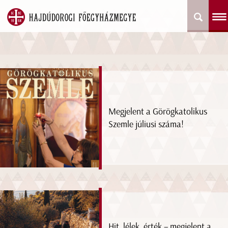
Megjelent a Görögkatolikus
Szemle júliusi száma!
Hit, lélek, érték – megjelent a