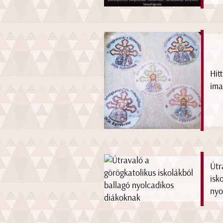
Hit
ima
Útr
isk
nyo