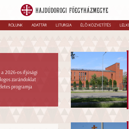
RÓLUNK
ADATTÁR
LITURGIA
ÉLŐ KÖZVETÍTÉS
LELK
 a 2026-os ifjúsági
logos zarándoklat
zletes programja