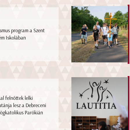
smus program a Szent
ém Iskolában
al felnőttek lelki
utánja lesz a Debreceni
ögkatolikus Parókián