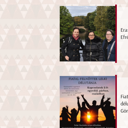
Era
Efr
Fiat
dél
Gör