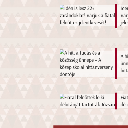
Idé
Vár
jel
A h
ünn
hit
Fiat
dél