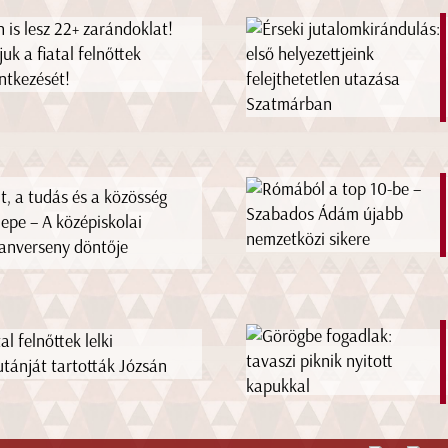
n is lesz 22+ zarándoklat!
juk a fiatal felnőttek
entkezését!
it, a tudás és a közösség
epe – A középiskolai
tanverseny döntője
al felnőttek lelki
utánját tartották Józsán