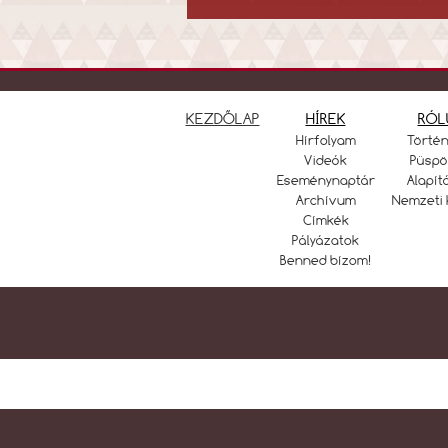
KEZDŐLAP
HÍREK
RÓL
Hírfolyam
Törté
Videók
Püspö
Eseménynaptár
Alapít
Archívum
Nemzeti 
Címkék
Pályázatok
Benned bízom!