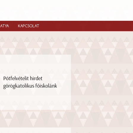
IATYA
KAPCSOLAT
Pótfelvételit hirdet
görögkatolikus főiskolánk