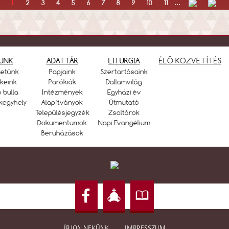
1
2
3
4
5
6
7
8
9
10
11
...
UNK
ADATTÁR
LITURGIA
ÉLŐ KÖZVETÍTÉS
netünk
Papjaink
Szertartásaink
keink
Parókiák
Dallamvilág
ó bulla
Intézmények
Egyházi év
kegyhely
Alapítványok
Útmutató
Településjegyzék
Zsoltárok
Dokumentumok
Napi Evangélium
Beruházások
ÍRJON NEKÜNK
IMPRESSZUM