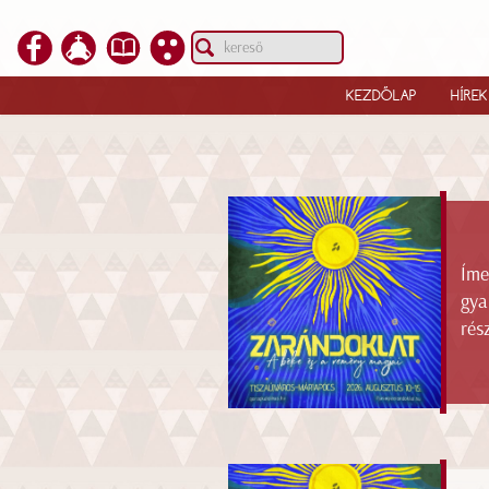
KEZDŐLAP
HÍREK
Íme
gya
rés