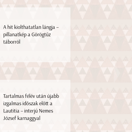
A hit kiolthatatlan lángja –
pillanatkép a Görögtűz
táborról
Tartalmas félév után újabb
izgalmas időszak előtt a
Lautitia – interjú Nemes
József karnaggyal