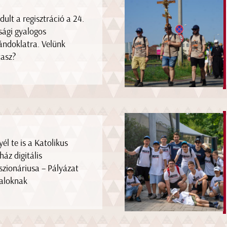
ndult a regisztráció a 24.
úsági gyalogos
ándoklatra. Velünk
tasz?
yél te is a Katolikus
ház digitális
szionáriusa – Pályázat
taloknak