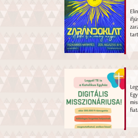
Eli
ifj
zar
tar
Leg
Egy
mis
fia