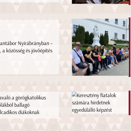
tantábor Nyírábrányban –
, a közösség és jövőépítés
avaló a görögkatolikus
olákból ballagó
lcadikos diákoknak