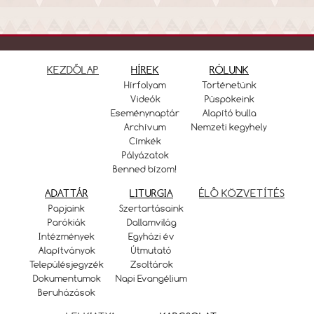
KEZDŐLAP
HÍREK
RÓLUNK
Hírfolyam
Történetünk
Videók
Püspökeink
Eseménynaptár
Alapító bulla
Archívum
Nemzeti kegyhely
Címkék
Pályázatok
Benned bízom!
ADATTÁR
LITURGIA
ÉLŐ KÖZVETÍTÉS
Papjaink
Szertartásaink
Parókiák
Dallamvilág
Intézmények
Egyházi év
Alapítványok
Útmutató
Településjegyzék
Zsoltárok
Dokumentumok
Napi Evangélium
Beruházások