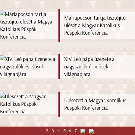
Máriapócson tartja tisztújító
ülését a Magyar Katolikus
Püspöki Konferencia
XIV. Leó pápa üzenete a
nagyszülők és idősek
világnapjára
Ülésezett a Magyar Katolikus
Püspöki Konferencia
1
2
3
4
5
6
7