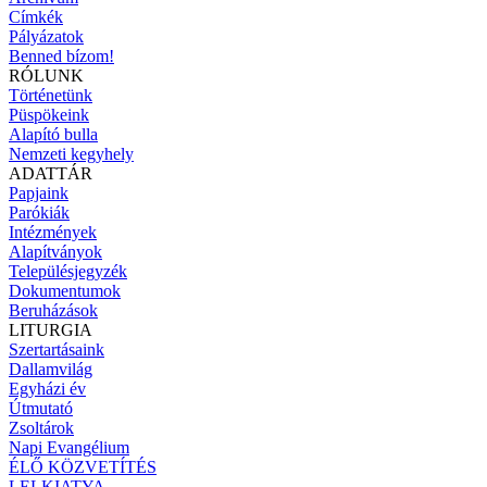
Címkék
Pályázatok
Benned bízom!
RÓLUNK
Történetünk
Püspökeink
Alapító bulla
Nemzeti kegyhely
ADATTÁR
Papjaink
Parókiák
Intézmények
Alapítványok
Településjegyzék
Dokumentumok
Beruházások
LITURGIA
Szertartásaink
Dallamvilág
Egyházi év
Útmutató
Zsoltárok
Napi Evangélium
ÉLŐ KÖZVETÍTÉS
LELKIATYA