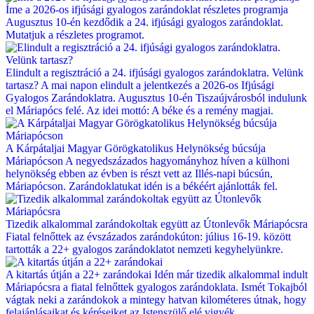
Íme a 2026-os ifjúsági gyalogos zarándoklat részletes programja
Augusztus 10-én kezdődik a 24. ifjúsági gyalogos zarándoklat.
Mutatjuk a részletes programot.
Elindult a regisztráció a 24. ifjúsági gyalogos zarándoklatra. Velünk
tartasz?
A mai napon elindult a jelentkezés a 2026-os Ifjúsági
Gyalogos Zarándoklatra. Augusztus 10-én Tiszaújvárosból indulunk
el Máriapócs felé. Az idei mottó: A béke és a remény magjai.
A Kárpátaljai Magyar Görögkatolikus Helynökség búcsúja
Máriapócson
A negyedszázados hagyományhoz híven a külhoni
helynökség ebben az évben is részt vett az Illés-napi búcsún,
Máriapócson. Zarándoklatukat idén is a békéért ajánlották fel.
Tizedik alkalommal zarándokoltak együtt az Útonlevők Máriapócsra
Fiatal felnőttek az évszázados zarándokúton: július 16-19. között
tartották a 22+ gyalogos zarándoklatot nemzeti kegyhelyünkre.
A kitartás útján a 22+ zarándokai
Idén már tizedik alkalommal indult
Máriapócsra a fiatal felnőttek gyalogos zarándoklata. Ismét Tokajból
vágtak neki a zarándokok a mintegy hatvan kilométeres útnak, hogy
felajánlásaikat és kéréseiket az Istenszülő elé vigyék.