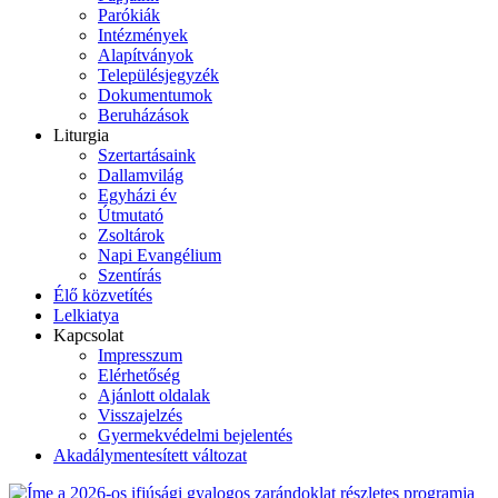
Parókiák
Intézmények
Alapítványok
Településjegyzék
Dokumentumok
Beruházások
Liturgia
Szertartásaink
Dallamvilág
Egyházi év
Útmutató
Zsoltárok
Napi Evangélium
Szentírás
Élő közvetítés
Lelkiatya
Kapcsolat
Impresszum
Elérhetőség
Ajánlott oldalak
Visszajelzés
Gyermekvédelmi bejelentés
Akadálymentesített változat