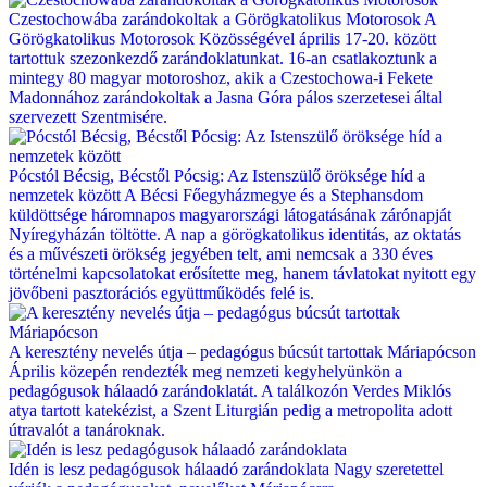
Czestochowába zarándokoltak a Görögkatolikus Motorosok
A
Görögkatolikus Motorosok Közösségével április 17-20. között
tartottuk szezonkezdő zarándoklatunkat. 16-an csatlakoztunk a
mintegy 80 magyar motoroshoz, akik a Czestochowa-i Fekete
Madonnához zarándokoltak a Jasna Góra pálos szerzetesei által
szervezett Szentmisére.
Pócstól Bécsig, Bécstől Pócsig: Az Istenszülő öröksége híd a
nemzetek között
A Bécsi Főegyházmegye és a Stephansdom
küldöttsége háromnapos magyarországi látogatásának zárónapját
Nyíregyházán töltötte. A nap a görögkatolikus identitás, az oktatás
és a művészeti örökség jegyében telt, ami nemcsak a 330 éves
történelmi kapcsolatokat erősítette meg, hanem távlatokat nyitott egy
jövőbeni pasztorációs együttműködés felé is.
A keresztény nevelés útja – pedagógus búcsút tartottak Máriapócson
Április közepén rendezték meg nemzeti kegyhelyünkön a
pedagógusok hálaadó zarándoklatát. A találkozón Verdes Miklós
atya tartott katekézist, a Szent Liturgián pedig a metropolita adott
útravalót a tanároknak.
Idén is lesz pedagógusok hálaadó zarándoklata
Nagy szeretettel