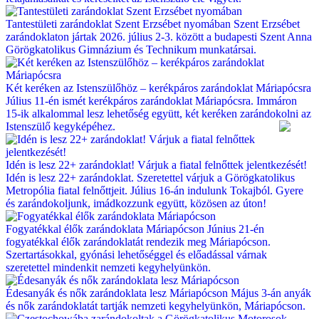
Tantestületi zarándoklat Szent Erzsébet nyomában
Szent Erzsébet
zarándoklaton jártak 2026. július 2-3. között a budapesti Szent Anna
Görögkatolikus Gimnázium és Technikum munkatársai.
Két keréken az Istenszülőhöz – kerékpáros zarándoklat Máriapócsra
Július 11-én ismét kerékpáros zarándoklat Máriapócsra. Immáron
15-ik alkalommal lesz lehetőség együtt, két keréken zarándokolni az
Istenszülő kegyképéhez.
Idén is lesz 22+ zarándoklat! Várjuk a fiatal felnőttek jelentkezését!
Idén is lesz 22+ zarándoklat. Szeretettel várjuk a Görögkatolikus
Metropólia fiatal felnőttjeit. Július 16-án indulunk Tokajból. Gyere
és zarándokoljunk, imádkozzunk együtt, közösen az úton!
Fogyatékkal élők zarándoklata Máriapócson
Június 21-én
fogyatékkal élők zarándoklatát rendezik meg Máriapócson.
Szertartásokkal, gyónási lehetőséggel és előadással várnak
szeretettel mindenkit nemzeti kegyhelyünkön.
Édesanyák és nők zarándoklata lesz Máriapócson
Május 3-án anyák
és nők zarándoklatát tartják nemzeti kegyhelyünkön, Máriapócson.