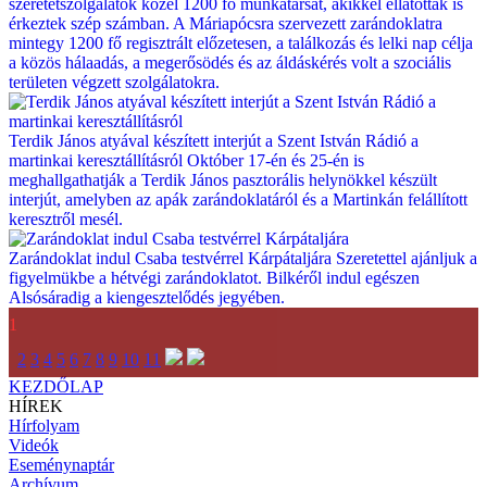
szeretetszolgálatok közel 1200 fő munkatársát, akikkel ellátottak is
érkeztek szép számban. A Máriapócsra szervezett zarándoklatra
mintegy 1200 fő regisztrált előzetesen, a találkozás és lelki nap célja
a közös hálaadás, a megerősödés és az áldáskérés volt a szociális
területen végzett szolgálatokra.
Terdik János atyával készített interjút a Szent István Rádió a
martinkai keresztállításról
Október 17-én és 25-én is
meghallgathatják a Terdik János pasztorális helynökkel készült
interjút, amelyben az apák zarándoklatáról és a Martinkán felállított
keresztről mesél.
Zarándoklat indul Csaba testvérrel Kárpátaljára
Szeretettel ajánljuk a
figyelmükbe a hétvégi zarándoklatot. Bilkéről indul egészen
Alsósáradig a kiengesztelődés jegyében.
1
2
3
4
5
6
7
8
9
10
11
KEZDŐLAP
HÍREK
Hírfolyam
Videók
Eseménynaptár
Archívum