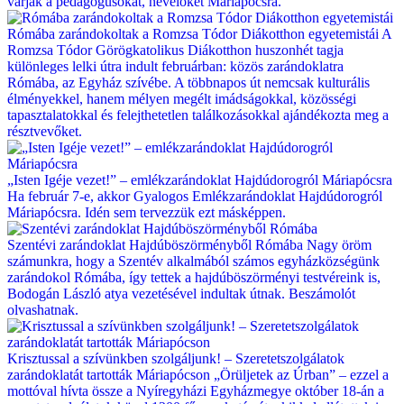
várják a pedagógusokat, nevelőket Máriapócsra.
Rómába zarándokoltak a Romzsa Tódor Diákotthon egyetemistái
A
Romzsa Tódor Görögkatolikus Diákotthon huszonhét tagja
különleges lelki útra indult februárban: közös zarándoklatra
Rómába, az Egyház szívébe. A többnapos út nemcsak kulturális
élményekkel, hanem mélyen megélt imádságokkal, közösségi
tapasztalatokkal és felejthetetlen találkozásokkal ajándékozta meg a
résztvevőket.
„Isten Igéje vezet!” – emlékzarándoklat Hajdúdorogról Máriapócsra
Ha február 7-e, akkor Gyalogos Emlékzarándoklat Hajdúdorogról
Máriapócsra. Idén sem tervezzük ezt másképpen.
Szentévi zarándoklat Hajdúböszörményből Rómába
Nagy öröm
számunkra, hogy a Szentév alkalmából számos egyházközségünk
zarándokol Rómába, így tettek a hajdúböszörményi testvéreink is,
Bodogán László atya vezetésével indultak útnak. Beszámolót
olvashatnak.
Krisztussal a szívünkben szolgáljunk! – Szeretetszolgálatok
zarándoklatát tartották Máriapócson
„Örüljetek az Úrban” – ezzel a
mottóval hívta össze a Nyíregyházi Egyházmegye október 18-án a