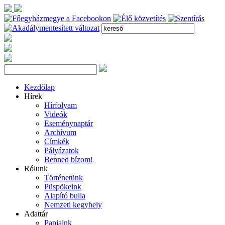
Kezdőlap
Hírek
Hírfolyam
Videók
Eseménynaptár
Archívum
Címkék
Pályázatok
Benned bízom!
Rólunk
Történetünk
Püspökeink
Alapító bulla
Nemzeti kegyhely
Adattár
Papjaink