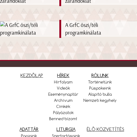
zarándoklat
A GrfC őszi/téli
programkínálata
KEZDŐLAP
HÍREK
RÓLUNK
Hírfolyam
Történetünk
Videók
Püspökeink
Eseménynaptár
Alapító bulla
Archívum
Nemzeti kegyhely
Címkék
Pályázatok
Benned bízom!
ADATTÁR
LITURGIA
ÉLŐ KÖZVETÍTÉS
Papjaink
Szertartásaink