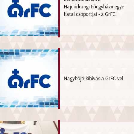
Hajdúdorogi Főegyházmegye
fiatal csoportjai - a GrFC
Nagyböjti kihívás a GrFC-vel