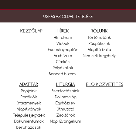
UGRÁS AZ OLDAL TETEJÉRE
KEZDŐLAP
HÍREK
RÓLUNK
Hírfolyam
Történetünk
Videók
Püspökeink
Eseménynaptár
Alapító bulla
Archívum
Nemzeti kegyhely
Címkék
Pályázatok
Benned bízom!
ADATTÁR
LITURGIA
ÉLŐ KÖZVETÍTÉS
Papjaink
Szertartásaink
Parókiák
Dallamvilág
Intézmények
Egyházi év
Alapítványok
Útmutató
Településjegyzék
Zsoltárok
Dokumentumok
Napi Evangélium
Beruházások