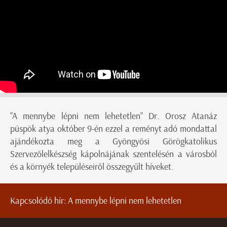
"A mennybe lépni nem lehetetlen" Dr. Orosz Atanáz
püspök atya október 9-én ezzel a reményt adó mondattal
ajándékozta meg a Gyöngyösi Görögkatolikus
Szervezőlelkészség kápolnájának szentelésén a városból
és a környék településeiről összegyűlt híveket.
Kapcsolódó hír:
A mennybe lépni nem lehetetlen