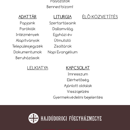
Pályázatok
Benned bízom!
ADATTÁR
LITURGIA
ÉLŐ KÖZVETÍTÉS
Papjaink
Szertartásaink
Parókiák
Dallamvilág
Intézmények
Egyházi év
Alapítványok
Útmutató
Településjegyzék
Zsoltárok
Dokumentumok
Napi Evangélium
Beruházások
LELKIATYA
KAPCSOLAT
Imresszum
Elérhetőség
Ajánlott oldalak
Visszajelzés
Gyermekvédelmi bejelentés