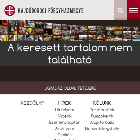
A keresett tartalom nem
található
UGRÁS AZ OLDAL TETEJÉRE
KEZDŐLAP
HÍREK
RÓLUNK
Hírfolyam
Történetünk
Videók
Püspökeink
Eseménynaptár
Alapító bulla
Archívum
Nemzeti kegyhely
Címkék