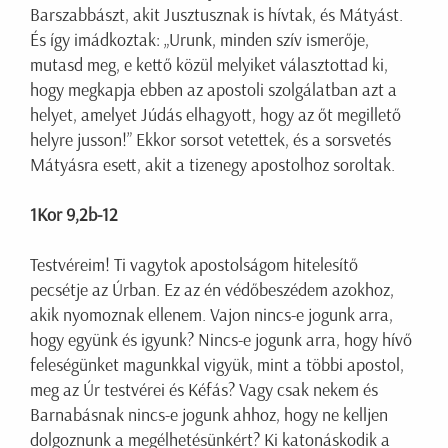
Barszabbászt, akit Jusztusznak is hívtak, és Mátyást.
És így imádkoztak: „Urunk, minden szív ismerője,
mutasd meg, e kettő közül melyiket választottad ki,
hogy megkapja ebben az apostoli szolgálatban azt a
helyet, amelyet Júdás elhagyott, hogy az őt megillető
helyre jusson!” Ekkor sorsot vetettek, és a sorsvetés
Mátyásra esett, akit a tizenegy apostolhoz soroltak.
1Kor 9,2b-12
Testvéreim! Ti vagytok apostolságom hitelesítő
pecsétje az Úrban. Ez az én védőbeszédem azokhoz,
akik nyomoznak ellenem. Vajon nincs-e jogunk arra,
hogy együnk és igyunk? Nincs-e jogunk arra, hogy hívő
feleségünket magunkkal vigyük, mint a többi apostol,
meg az Úr testvérei és Kéfás? Vagy csak nekem és
Barnabásnak nincs-e jogunk ahhoz, hogy ne kelljen
dolgoznunk a megélhetésünkért? Ki katonáskodik a