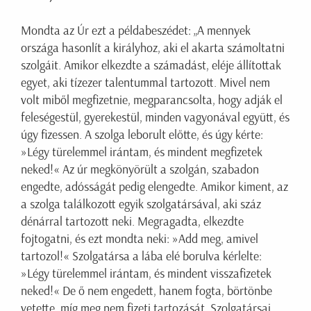
Mondta az Úr ezt a példabeszédet: „A mennyek
országa hasonlít a királyhoz, aki el akarta számoltatni
szolgáit. Amikor elkezdte a számadást, eléje állítottak
egyet, aki tízezer talentummal tartozott. Mivel nem
volt miből megfizetnie, megparancsolta, hogy adják el
feleségestül, gyerekestül, minden vagyonával együtt, és
úgy fizessen. A szolga leborult előtte, és úgy kérte:
»Légy türelemmel irántam, és mindent megfizetek
neked!« Az úr megkönyörült a szolgán, szabadon
engedte, adósságát pedig elengedte. Amikor kiment, az
a szolga találkozott egyik szolgatársával, aki száz
dénárral tartozott neki. Megragadta, elkezdte
fojtogatni, és ezt mondta neki: »Add meg, amivel
tartozol!« Szolgatársa a lába elé borulva kérlelte:
»Légy türelemmel irántam, és mindent visszafizetek
neked!« De ő nem engedett, hanem fogta, börtönbe
vetette, míg meg nem fizeti tartozását. Szolgatársai