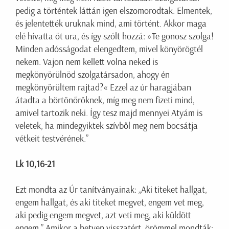
pedig a történtek láttán igen elszomorodtak. Elmentek,
és jelentették uruknak mind, ami történt. Akkor maga
elé hívatta őt ura, és így szólt hozzá: »Te gonosz szolga!
Minden adósságodat elengedtem, mivel könyörögtél
nekem. Vajon nem kellett volna neked is
megkönyörülnöd szolgatársadon, ahogy én
megkönyörültem rajtad?« Ezzel az úr haragjában
átadta a börtönőröknek, míg meg nem fizeti mind,
amivel tartozik neki. Így tesz majd mennyei Atyám is
veletek, ha mindegyiktek szívből meg nem bocsátja
vétkeit testvérének.”
Lk 10,16-21
Ezt mondta az Úr tanítványainak: „Aki titeket hallgat,
engem hallgat, és aki titeket megvet, engem vet meg,
aki pedig engem megvet, azt veti meg, aki küldött
engem.” Amikor a hetven visszatért, örömmel mondták: