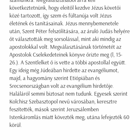
számunkra. Megválasztásából arra kell
következtetnünk, hogy eleitől kezdve Jézus követői
közé tartozott, így szem és fültanúja volt Jézus
életének és tanításainak. Jézus mennybemenetele
után, Szent Péter felszólítására, az áruló Judás helyére
őt választották meg sorsolással, mint aki mindig az
apostolokkal volt. Megválasztásának történetét az
Apostolok Cselekedeteinek könyve őrizte meg (l, 15-
26.). A Szentlelket ő is vette a többi apostollal együtt.
Egy ideig még Júdeában hirdette az evangéliumot,
majd, a hagyomány szerint Etiópiában és
Srecsenországban volt az evangélium hirdetője.
Haláláról semmi biztosat nem tudunk. Egyesek szerint
Kolchisz Szebasztopol nevű városában, keresztre
feszítették, mások szerint Jeruzsálemben
Istenkáromlás miatt kövezték meg, utána lefejezték 60
körül.