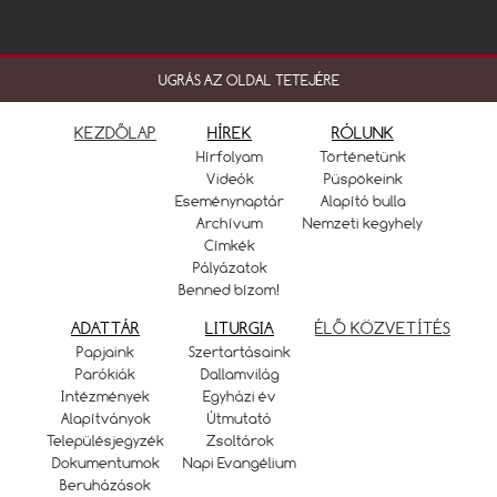
UGRÁS AZ OLDAL TETEJÉRE
KEZDŐLAP
HÍREK
RÓLUNK
Hírfolyam
Történetünk
Videók
Püspökeink
Eseménynaptár
Alapító bulla
Archívum
Nemzeti kegyhely
Címkék
Pályázatok
Benned bízom!
ADATTÁR
LITURGIA
ÉLŐ KÖZVETÍTÉS
Papjaink
Szertartásaink
Parókiák
Dallamvilág
Intézmények
Egyházi év
Alapítványok
Útmutató
Településjegyzék
Zsoltárok
Dokumentumok
Napi Evangélium
Beruházások