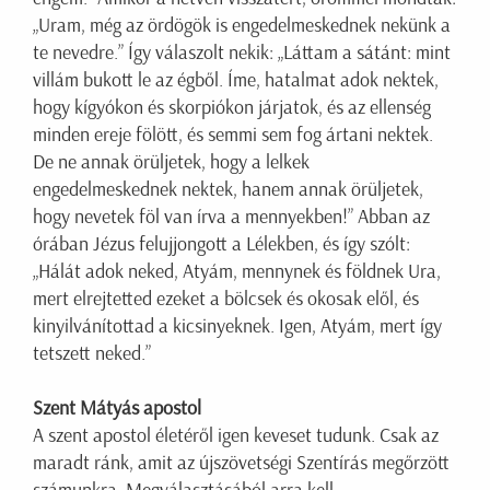
„Uram, még az ördögök is engedelmeskednek nekünk a
te nevedre.” Így válaszolt nekik: „Láttam a sátánt: mint
villám bukott le az égből. Íme, hatalmat adok nektek,
hogy kígyókon és skorpiókon járjatok, és az ellenség
minden ereje fölött, és semmi sem fog ártani nektek.
De ne annak örüljetek, hogy a lelkek
engedelmeskednek nektek, hanem annak örüljetek,
hogy nevetek föl van írva a mennyekben!” Abban az
órában Jézus felujjongott a Lélekben, és így szólt:
„Hálát adok neked, Atyám, mennynek és földnek Ura,
mert elrejtetted ezeket a bölcsek és okosak elől, és
kinyilvánítottad a kicsinyeknek. Igen, Atyám, mert így
tetszett neked.”
Szent Mátyás apostol
A szent apostol életéről igen keveset tudunk. Csak az
maradt ránk, amit az újszövetségi Szentírás megőrzött