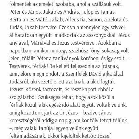
fölmentek az emeleti szobába, ahol a szállásuk volt.
Péter és János, Jakab és András, Fülöp és Tamás,
Bertalan és Máté, Jakab, Alfeus fia, Simon, a zelóta és
Júdás, Jakab testvére. Ezek valamennyien egy szívvel
állhatatosan együtt imádkoztak az asszonyokkal, Jézus
anyjával, Máriával és Jézus testvéreivel. Azokban a
napokban, amikor mintegy százhúsz főnyi sokaság volt
jelen, fölállt Péter a tanítványok körében, és így szólt: –
Testvérek, férfiak! Be kellett teljesednie az Írásnak,
amit előre megmondott a Szentlélek Dávid ajka által
Júdásról, aki vezetője lett azoknak, akik elfogták
Jézust. Közénk tartozott, és részt kapott ebből a
szolgálatból. Szükséges tehát, hogy azok közül a
férfiak közül, akik egész idő alatt együtt voltak velünk,
amíg közöttünk járt az Úr Jézus – kezdve János
keresztségétől addig a napig, amikor fölvitetett tőlünk
–, még valaki tanúja legyen velünk együtt
feltámadásának. Ekkor kijelöltek kettőt: József