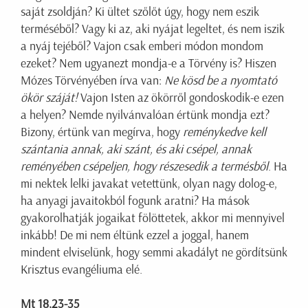
saját zsoldján? Ki ültet szőlőt úgy, hogy nem eszik
terméséből? Vagy ki az, aki nyájat legeltet, és nem iszik
a nyáj tejéből? Vajon csak emberi módon mondom
ezeket? Nem ugyanezt mondja-e a Törvény is? Hiszen
Mózes Törvényében írva van:
Ne kösd be a nyomtató
ökör száját!
Vajon Isten az ökörről gondoskodik-e ezen
a helyen? Nemde nyilvánvalóan értünk mondja ezt?
Bizony, értünk van megírva, hogy
reménykedve kell
szántania annak, aki szánt, és aki csépel, annak
reményében csépeljen, hogy részesedik a termésből
. Ha
mi nektek lelki javakat vetettünk, olyan nagy dolog-e,
ha anyagi javaitokból fogunk aratni? Ha mások
gyakorolhatják jogaikat fölöttetek, akkor mi mennyivel
inkább! De mi nem éltünk ezzel a joggal, hanem
mindent elviselünk, hogy semmi akadályt ne gördítsünk
Krisztus evangéliuma elé.
Mt 18,23-35