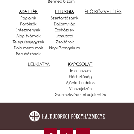
Benned bízom!
ADATTÁR
LITURGIA
ÉLŐ KÖZVETÍTÉS
Papjaink
Szertartásaink
Parókiák
Dallamvilág
Intézmények
Egyházi év
Alapítványok
Útmutató
Településjegyzék
Zsoltárok
Dokumentumok
Napi Evangélium
Beruházások
LELKIATYA
KAPCSOLAT
Imresszum
Elérhetőség
Ajánlott oldalak
Visszajelzés
Gyermekvédelmi bejelentés