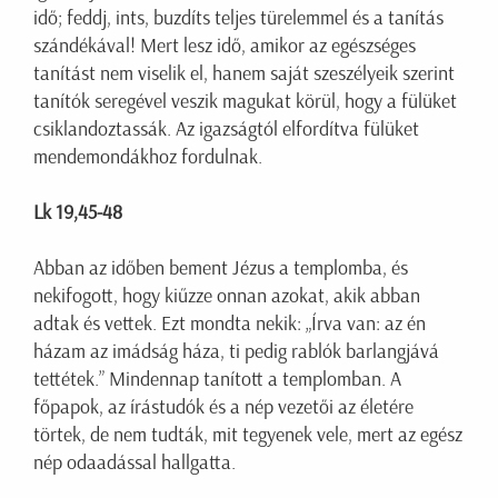
idő; feddj, ints, buzdíts teljes türelemmel és a tanítás
szándékával! Mert lesz idő, amikor az egészséges
tanítást nem viselik el, hanem saját szeszélyeik szerint
tanítók seregével veszik magukat körül, hogy a fülüket
csiklandoztassák. Az igazságtól elfordítva fülüket
mendemondákhoz fordulnak.
Lk 19,45-48
Abban az időben bement Jézus a templomba, és
nekifogott, hogy kiűzze onnan azokat, akik abban
adtak és vettek. Ezt mondta nekik: „Írva van: az én
házam az imádság háza, ti pedig rablók barlangjává
tettétek.” Mindennap tanított a templomban. A
főpapok, az írástudók és a nép vezetői az életére
törtek, de nem tudták, mit tegyenek vele, mert az egész
nép odaadással hallgatta.