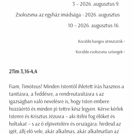
3 – 2026. augusztus 9.
Zsolozsma az egyház imádsága - 2026. augusztus
10 – 2026. augusztus 16.
Korábbi hangos útmutatók >
Korábbi zsolozsma szövegek >
2Tim 3,16-4,4
Fiam, Timóteus! Minden Istentől ihletett írás hasznos a
tanításra, a feddésre, a rendreutasításra s az
igazságban való nevelésre is, hogy Isten embere
hozzáértő és minden jó tettre kész legyen. Kérve kérlek
Istenre és Krisztus Jézusra – aki ítélni fog élőket és
holtakat – s az ő eljövetelére és országára: hirdesd az
igét, állj elő vele, akár alkalmas, akár alkalmatlan az