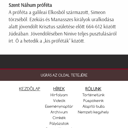
Szent Náhum próféta
A próféta a galileai Elkosból származott, Simeon
törzséből. Ezekiás és Manasszes királyok uralkodása
alatt jövendölt Krisztus születése előtt 664-612 között
Júdeában. Jövendölésében Ninive teljes pusztulásáról
írt. Ő a hetedik a „kis próféták” között.
UGRÁS AZ OLDAL TETEJÉRE
KEZDŐLAP
HÍREK
RÓLUNK
Hírfolyam
Történetünk
Videók
Püspökeink
Eseménynaptár
Alapító bulla
Archívum
Nemzeti kegyhely
Címkék
Pályázatok