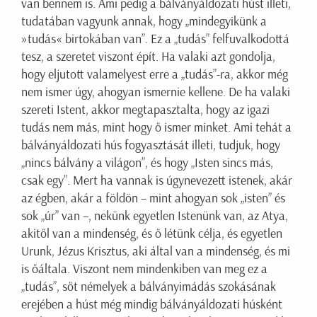
van bennem is. Ami pedig a bálványáldozati húst illeti,
tudatában vagyunk annak, hogy „mindegyikünk a
»tudás« birtokában van”. Ez a „tudás” felfuvalkodottá
tesz, a szeretet viszont épít. Ha valaki azt gondolja,
hogy eljutott valamelyest erre a „tudás”-ra, akkor még
nem ismer úgy, ahogyan ismernie kellene. De ha valaki
szereti Istent, akkor megtapasztalta, hogy az igazi
tudás nem más, mint hogy ő ismer minket. Ami tehát a
bálványáldozati hús fogyasztását illeti, tudjuk, hogy
„nincs bálvány a világon”, és hogy „Isten sincs más,
csak egy”. Mert ha vannak is úgynevezett istenek, akár
az égben, akár a földön – mint ahogyan sok „isten” és
sok „úr” van –, nekünk egyetlen Istenünk van, az Atya,
akitől van a mindenség, és ő létünk célja, és egyetlen
Urunk, Jézus Krisztus, aki által van a mindenség, és mi
is őáltala. Viszont nem mindenkiben van meg ez a
„tudás”, sőt némelyek a bálványimádás szokásának
erejében a húst még mindig bálványáldozati húsként