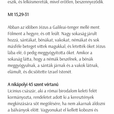
eszik, és lelkiismeretük, mivel erőtlen, beszennyeződik.
Mt 15,29-31
Abban az időben Jézus a Galileai-tenger mellé ment.
Fölment a hegyre, és ott leült. Nagy sokaság járult
hozzá, sántákat, bénákat, vakokat, némákat és sok
másféle beteget vittek magukkal, és letették őket Jézus
lába elé, ő pedig meggyógyította őket. Amikor a
sokaság látta, hogy a némák beszélnek, a bénák
meggyógyulnak, a sánták járnak és a vakok látnak,
elámult, és dicsőítette Izrael Istenét.
A nikápolyi 45 szent vértanú
Licinius császár, aki a római birodalom keleti felét
kormányozta, rendeletet adott ki a keresztények
megkínzására sőt megölésére, ha nem akarnak áldozni
a bálványok előtt. Vagyonukat el kellett kobozni és