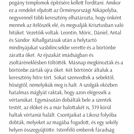
pogány templomok építésére kellett fordítani. Amikor
ez a rendelet eljutott az Örményországi Nikápolyba,
negyvennél több keresztény elhatározta, hogy önként
mennek az ítélőszék elé, és megvalják Krisztusban való
hitüket. Vezetőik voltak: Leontin, Móric, Dániel, Antal
és Sándor. Kihallgatásuk után a helytartó
mindnyájukat vasbilincsekbe verette és a börtönbe
záratta őket. Az éjszakát imádságban és
zsoltáréneklésben töltötték. Másnap megkínozták és a
börtönbe zárták újra őket. Két börtönőr általuk a
keresztény hitre tért. Sokat szenvedtek a sebektől,
hőségtől, némelyikük meg is halt. A szolgák eközben
hatalmas máglyát raktak, hogy azon elégessék a
vértanúkat. Egymásután dobálták bele a szentek
testét, az élőket és a már halottakét is, 319 körül
haltak vértanúi halált. Csontjaikat a Likosz folyóba
dobták, melyeket az magába fogadott, és egy sekély
helyen összegyűjtötte. Istenfélő emberek fáradság