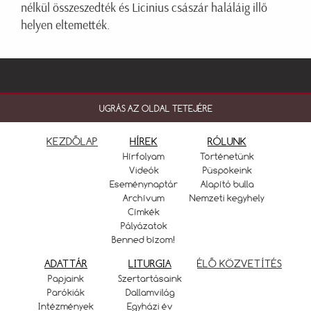
nélkül összeszedték és Licinius császár haláláig illő
helyen eltemették.
UGRÁS AZ OLDAL TETEJÉRE
KEZDŐLAP
HÍREK
RÓLUNK
Hírfolyam
Történetünk
Videók
Püspökeink
Eseménynaptár
Alapító bulla
Archívum
Nemzeti kegyhely
Címkék
Pályázatok
Benned bízom!
ADATTÁR
LITURGIA
ÉLŐ KÖZVETÍTÉS
Papjaink
Szertartásaink
Parókiák
Dallamvilág
Intézmények
Egyházi év