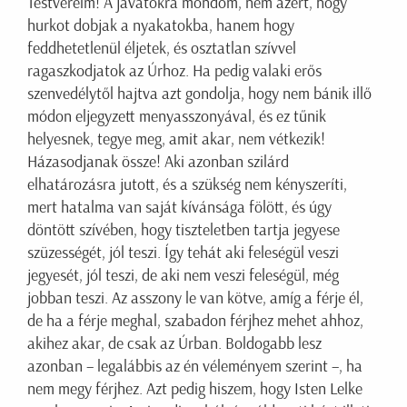
Testvéreim! A javatokra mondom, nem azért, hogy
hurkot dobjak a nyakatokba, hanem hogy
feddhetetlenül éljetek, és osztatlan szívvel
ragaszkodjatok az Úrhoz. Ha pedig valaki erős
szenvedélytől hajtva azt gondolja, hogy nem bánik illő
módon eljegyzett menyasszonyával, és ez tűnik
helyesnek, tegye meg, amit akar, nem vétkezik!
Házasodjanak össze! Aki azonban szilárd
elhatározásra jutott, és a szükség nem kényszeríti,
mert hatalma van saját kívánsága fölött, és úgy
döntött szívében, hogy tiszteletben tartja jegyese
szüzességét, jól teszi. Így tehát aki feleségül veszi
jegyesét, jól teszi, de aki nem veszi feleségül, még
jobban teszi. Az asszony le van kötve, amíg a férje él,
de ha a férje meghal, szabadon férjhez mehet ahhoz,
akihez akar, de csak az Úrban. Boldogabb lesz
azonban – legalábbis az én véleményem szerint –, ha
nem megy férjhez. Azt pedig hiszem, hogy Isten Lelke