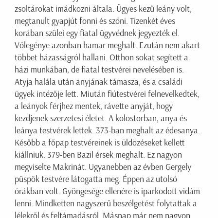
zsoltárokat imádkozni általa. Ügyes kezű leány volt,
megtanult gyapjút fonni és szőni. Tizenkét éves
korában szülei egy fiatal ügyvédnek jegyezték el.
Vőlegénye azonban hamar meghalt. Ezután nem akart
többet házasságról hallani. Otthon sokat segített a
házi munkában, de fiatal testvérei nevelésében is.
Atyja halála után anyjának támasza, és a családi
ügyek intézője lett. Miután fiútestvérei felnevelkedtek,
a leányok férjhez mentek, rávette anyját, hogy
kezdjenek szerzetesi életet. A kolostorban, anya és
leánya testvérek lettek. 373-ban meghalt az édesanya.
Később a főpap testvéreinek is üldözéseket kellett
kiállniuk. 379-ben Bazil érsek meghalt. Ez nagyon
megviselte Makrinát. Ugyanebben az évben Gergely
püspök testvére látogatta meg. Éppen az utolsó
órákban volt. Gyöngesége ellenére is iparkodott vidám
lenni. Mindketten nagyszerű beszélgetést folytattak a
lélekről és feltámadásról. Másnap már nem nagyon