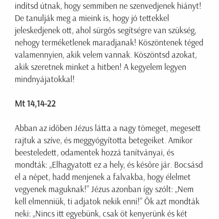
indítsd útnak, hogy semmiben ne szenvedjenek hiányt!
De tanulják meg a mieink is, hogy jó tettekkel
jeleskedjenek ott, ahol sürgős segítségre van szükség,
nehogy terméketlenek maradjanak! Köszöntenek téged
valamennyien, akik velem vannak. Köszöntsd azokat,
akik szeretnek minket a hitben! A kegyelem legyen
mindnyájatokkal!
Mt 14,14-22
Abban az időben Jézus látta a nagy tömeget, megesett
rajtuk a szíve, és meggyógyította betegeiket. Amikor
beesteledett, odamentek hozzá tanítványai, és
mondták: „Elhagyatott ez a hely, és későre jár. Bocsásd
el a népet, hadd menjenek a falvakba, hogy élelmet
vegyenek maguknak!” Jézus azonban így szólt: „Nem
kell elmenniük, ti adjatok nekik enni!” Ők azt mondták
neki: „Nincs itt egyebünk, csak öt kenyerünk és két