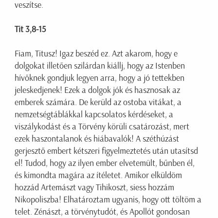
veszítse.
Tit 3,8-15
Fiam, Titusz! Igaz beszéd ez. Azt akarom, hogy e
dolgokat illetően szilárdan kiállj, hogy az Istenben
hívőknek gondjuk legyen arra, hogy a jó tettekben
jeleskedjenek! Ezek a dolgok jók és hasznosak az
emberek számára. De kerüld az ostoba vitákat, a
nemzetségtáblákkal kapcsolatos kérdéseket, a
viszálykodást és a Törvény körüli csatározást, mert
ezek haszontalanok és hiábavalók! A széthúzást
gerjesztő embert kétszeri figyelmeztetés után utasítsd
el! Tudod, hogy az ilyen ember elvetemült, bűnben él,
és kimondta magára az ítéletet. Amikor elküldöm
hozzád Artemászt vagy Tihikoszt, siess hozzám
Nikopoliszba! Elhatároztam ugyanis, hogy ott töltöm a
telet. Zénászt, a törvénytudót, és Apollót gondosan