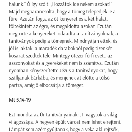
halunk.” Ő így szólt: „Hozzátok ide nekem azokat!”
Majd megparancsolta, hogy a tömeg telepedjék le a
fűre. Azután fogta az öt kenyeret és a két halat,
föltekintett az égre, és megáldotta azokat. Ezután
megtörte a kenyereket, odaadta a tanítványoknak, a
tanítványok pedig a tömegnek. Mindnyájan ettek, és
jól is laktak, a maradék darabokból pedig tizenkét
kosarat szedtek tele. Mintegy ötezer férfi evett, az
asszonyokat és a gyerekeket nem is számítva. Ezután
nyomban kényszerítette Jézus a tanítványokat, hogy
szálljanak bárkába, és menjenek át előtte a túlsó
partra, amíg ő elbocsátja a tömeget.
Mt 5,14-19
Ezt mondta az Úr tanítványainak: „Ti vagytok a világ
világossága. A hegyen épült várost nem lehet elrejteni.
Lámpát sem azért gyújtanak, hogy a véka alá rejtsék,