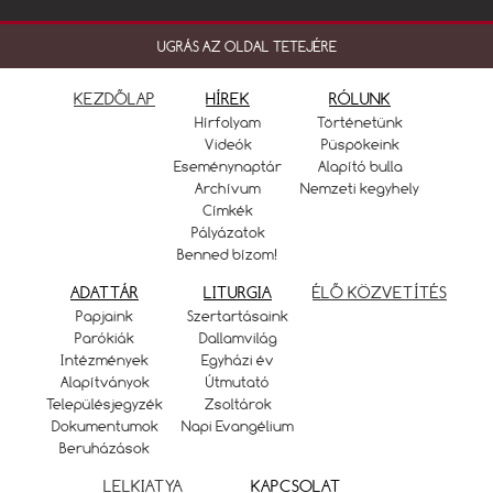
UGRÁS AZ OLDAL TETEJÉRE
KEZDŐLAP
HÍREK
RÓLUNK
Hírfolyam
Történetünk
Videók
Püspökeink
Eseménynaptár
Alapító bulla
Archívum
Nemzeti kegyhely
Címkék
Pályázatok
Benned bízom!
ADATTÁR
LITURGIA
ÉLŐ KÖZVETÍTÉS
Papjaink
Szertartásaink
Parókiák
Dallamvilág
Intézmények
Egyházi év
Alapítványok
Útmutató
Településjegyzék
Zsoltárok
Dokumentumok
Napi Evangélium
Beruházások
LELKIATYA
KAPCSOLAT