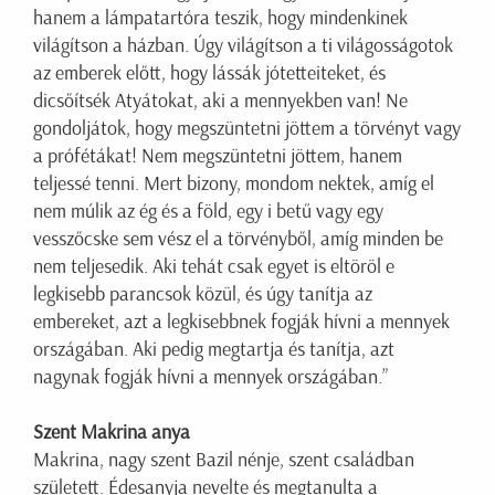
hanem a lámpatartóra teszik, hogy mindenkinek
világítson a házban. Úgy világítson a ti világosságotok
az emberek előtt, hogy lássák jótetteiteket, és
dicsőítsék Atyátokat, aki a mennyekben van! Ne
gondoljátok, hogy megszüntetni jöttem a törvényt vagy
a prófétákat! Nem megszüntetni jöttem, hanem
teljessé tenni. Mert bizony, mondom nektek, amíg el
nem múlik az ég és a föld, egy i betű vagy egy
vesszőcske sem vész el a törvényből, amíg minden be
nem teljesedik. Aki tehát csak egyet is eltöröl e
legkisebb parancsok közül, és úgy tanítja az
embereket, azt a legkisebbnek fogják hívni a mennyek
országában. Aki pedig megtartja és tanítja, azt
nagynak fogják hívni a mennyek országában.”
Szent Makrina anya
Makrina, nagy szent Bazil nénje, szent családban
született. Édesanyja nevelte és megtanulta a