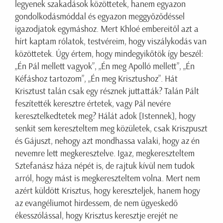
legyenek szakadások közöttetek, hanem egyazon
gondolkodásmóddal és egyazon meggyőződéssel
igazodjatok egymáshoz. Mert Khloé embereitől azt a
hírt kaptam rólatok, testvéreim, hogy viszálykodás van
közöttetek. Úgy értem, hogy mindegyikőtök így beszél:
„Én Pál mellett vagyok”, „Én meg Apolló mellett”, „Én
Kéfáshoz tartozom”, „Én meg Krisztushoz”. Hát
Krisztust talán csak egy résznek juttatták? Talán Pált
feszítették keresztre értetek, vagy Pál nevére
keresztelkedtetek meg? Hálát adok [Istennek], hogy
senkit sem kereszteltem meg közületek, csak Kriszpuszt
és Gájuszt, nehogy azt mondhassa valaki, hogy az én
nevemre lett megkeresztelve. Igaz, megkereszteltem
Sztefanász háza népét is, de rajtuk kívül nem tudok
arról, hogy mást is megkereszteltem volna. Mert nem
azért küldött Krisztus, hogy kereszteljek, hanem hogy
az evangéliumot hirdessem, de nem ügyeskedő
ékesszólással, hogy Krisztus keresztje erejét ne