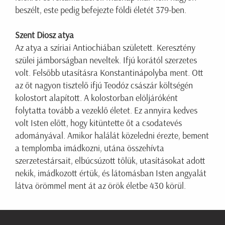
beszélt, este pedig befejezte földi életét 379-ben.
Szent Diosz atya
Az atya a szíriai Antiochiában született. Keresztény
szülei jámborságban neveltek. Ifjú korától szerzetes
volt. Felsőbb utasításra Konstantinápolyba ment. Ott
az őt nagyon tisztelő ifjú Teodóz császár költségén
kolostort alapított. A kolostorban elöljáróként
folytatta tovább a vezeklő életet. Ez annyira kedves
volt Isten előtt, hogy kitüntette őt a csodatevés
adományával. Amikor halálát közeledni érezte, bement
a templomba imádkozni, utána összehívta
szerzetestársait, elbúcsúzott tőlük, utasításokat adott
nekik, imádkozott értük, és látomásban Isten angyalát
látva örömmel ment át az örök életbe 430 körül.