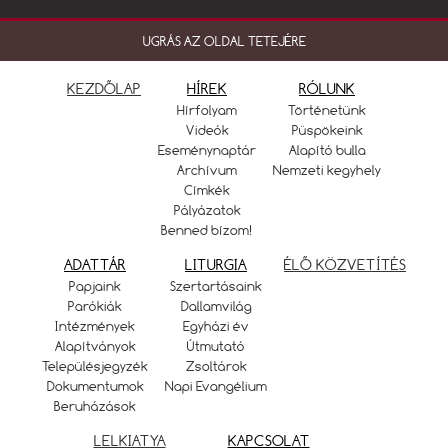
UGRÁS AZ OLDAL TETEJÉRE
KEZDŐLAP
HÍREK
RÓLUNK
Hírfolyam
Történetünk
Videók
Püspökeink
Eseménynaptár
Alapító bulla
Archívum
Nemzeti kegyhely
Címkék
Pályázatok
Benned bízom!
ADATTÁR
LITURGIA
ÉLŐ KÖZVETÍTÉS
Papjaink
Szertartásaink
Parókiák
Dallamvilág
Intézmények
Egyházi év
Alapítványok
Útmutató
Településjegyzék
Zsoltárok
Dokumentumok
Napi Evangélium
Beruházások
LELKIATYA
KAPCSOLAT