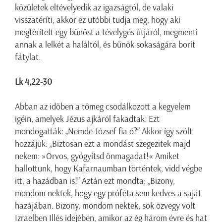
közületek eltévelyedik az igazságtól, de valaki
visszatéríti, akkor ez utóbbi tudja meg, hogy aki
megtérített egy bűnöst a tévelygés útjáról, megmenti
annak a lelkét a haláltól, és bűnök sokaságára borít
fátylat.
Lk 4,22-30
Abban az időben a tömeg csodálkozott a kegyelem
igéin, amelyek Jézus ajkáról fakadtak. Ezt
mondogatták: „Nemde József fia ő?” Akkor így szólt
hozzájuk: „Biztosan ezt a mondást szegezitek majd
nekem: »Orvos, gyógyítsd önmagadat!« Amiket
hallottunk, hogy Kafarnaumban történtek, vidd végbe
itt, a hazádban is!” Aztán ezt mondta: „Bizony,
mondom nektek, hogy egy próféta sem kedves a saját
hazájában. Bizony, mondom nektek, sok özvegy volt
Izraelben Illés idejében, amikor az ég három évre és hat