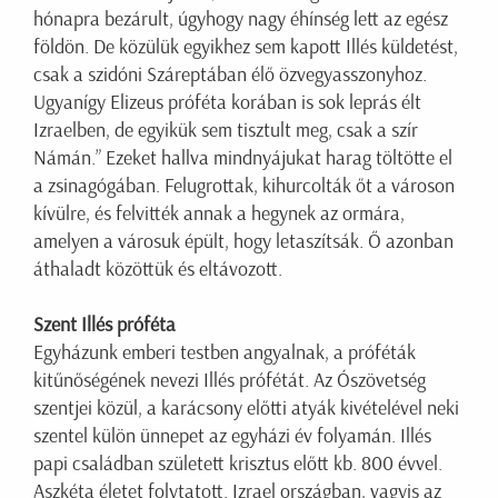
hónapra bezárult, úgyhogy nagy éhínség lett az egész
földön. De közülük egyikhez sem kapott Illés küldetést,
csak a szidóni Száreptában élő özvegyasszonyhoz.
Ugyanígy Elizeus próféta korában is sok leprás élt
Izraelben, de egyikük sem tisztult meg, csak a szír
Námán.” Ezeket hallva mindnyájukat harag töltötte el
a zsinagógában. Felugrottak, kihurcolták őt a városon
kívülre, és felvitték annak a hegynek az ormára,
amelyen a városuk épült, hogy letaszítsák. Ő azonban
áthaladt közöttük és eltávozott.
Szent Illés próféta
Egyházunk emberi testben angyalnak, a próféták
kitűnőségének nevezi Illés prófétát. Az Ószövetség
szentjei közül, a karácsony előtti atyák kivételével neki
szentel külön ünnepet az egyházi év folyamán. Illés
papi családban született krisztus előtt kb. 800 évvel.
Aszkéta életet folytatott. Izrael országban, vagyis az