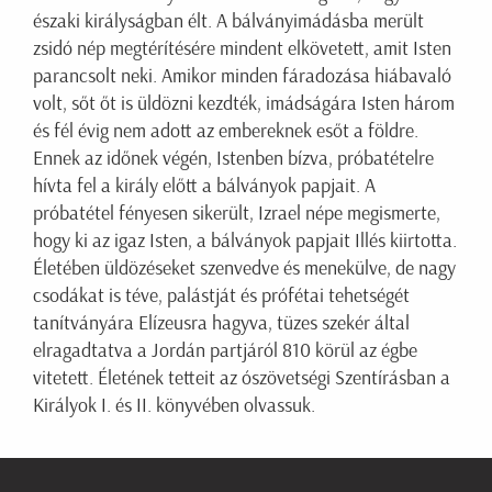
északi királyságban élt. A bálványimádásba merült
zsidó nép megtérítésére mindent elkövetett, amit Isten
parancsolt neki. Amikor minden fáradozása hiábavaló
volt, sőt őt is üldözni kezdték, imádságára Isten három
és fél évig nem adott az embereknek esőt a földre.
Ennek az időnek végén, Istenben bízva, próbatételre
hívta fel a király előtt a bálványok papjait. A
próbatétel fényesen sikerült, Izrael népe megismerte,
hogy ki az igaz Isten, a bálványok papjait Illés kiirtotta.
Életében üldözéseket szenvedve és menekülve, de nagy
csodákat is téve, palástját és prófétai tehetségét
tanítványára Elízeusra hagyva, tüzes szekér által
elragadtatva a Jordán partjáról 810 körül az égbe
vitetett. Életének tetteit az ószövetségi Szentírásban a
Királyok I. és II. könyvében olvassuk.