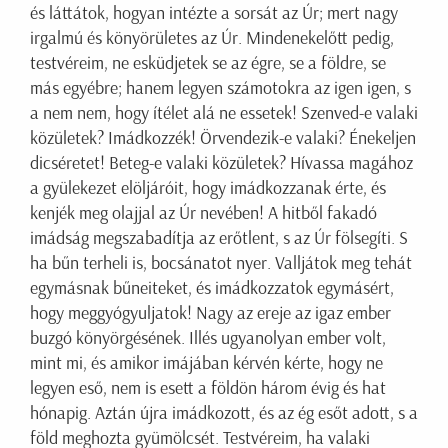
és láttátok, hogyan intézte a sorsát az Úr; mert nagy
irgalmú és könyörületes az Úr. Mindenekelőtt pedig,
testvéreim, ne esküdjetek se az égre, se a földre, se
más egyébre; hanem legyen számotokra az igen igen, s
a nem nem, hogy ítélet alá ne essetek! Szenved-e valaki
közületek? Imádkozzék! Örvendezik-e valaki? Énekeljen
dicséretet! Beteg-e valaki közületek? Hívassa magához
a gyülekezet elöljáróit, hogy imádkozzanak érte, és
kenjék meg olajjal az Úr nevében! A hitből fakadó
imádság megszabadítja az erőtlent, s az Úr fölsegíti. S
ha bűn terheli is, bocsánatot nyer. Valljátok meg tehát
egymásnak bűneiteket, és imádkozzatok egymásért,
hogy meggyógyuljatok! Nagy az ereje az igaz ember
buzgó könyörgésének. Illés ugyanolyan ember volt,
mint mi, és amikor imájában kérvén kérte, hogy ne
legyen eső, nem is esett a földön három évig és hat
hónapig. Aztán újra imádkozott, és az ég esőt adott, s a
föld meghozta gyümölcsét. Testvéreim, ha valaki