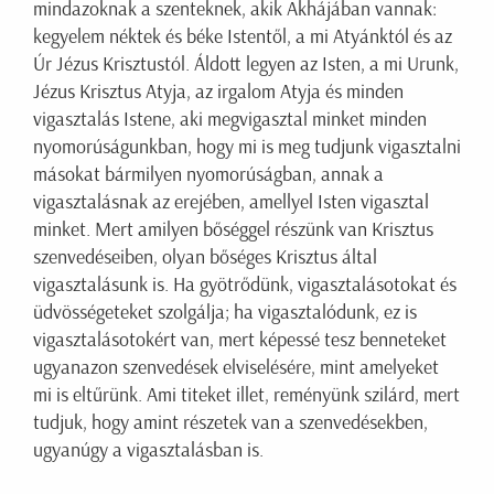
mindazoknak a szenteknek, akik Akhájában vannak:
kegyelem néktek és béke Istentől, a mi Atyánktól és az
Úr Jézus Krisztustól. Áldott legyen az Isten, a mi Urunk,
Jézus Krisztus Atyja, az irgalom Atyja és minden
vigasztalás Istene, aki megvigasztal minket minden
nyomorúságunkban, hogy mi is meg tudjunk vigasztalni
másokat bármilyen nyomorúságban, annak a
vigasztalásnak az erejében, amellyel Isten vigasztal
minket. Mert amilyen bőséggel részünk van Krisztus
szenvedéseiben, olyan bőséges Krisztus által
vigasztalásunk is. Ha gyötrődünk, vigasztalásotokat és
üdvösségeteket szolgálja; ha vigasztalódunk, ez is
vigasztalásotokért van, mert képessé tesz benneteket
ugyanazon szenvedések elviselésére, mint amelyeket
mi is eltűrünk. Ami titeket illet, reményünk szilárd, mert
tudjuk, hogy amint részetek van a szenvedésekben,
ugyanúgy a vigasztalásban is.