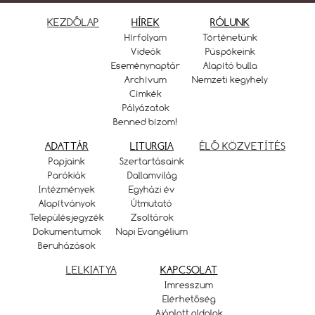
KEZDŐLAP
HÍREK
RÓLUNK
Hírfolyam
Történetünk
Videók
Püspökeink
Eseménynaptár
Alapító bulla
Archívum
Nemzeti kegyhely
Címkék
Pályázatok
Benned bízom!
ADATTÁR
LITURGIA
ÉLŐ KÖZVETÍTÉS
Papjaink
Szertartásaink
Parókiák
Dallamvilág
Intézmények
Egyházi év
Alapítványok
Útmutató
Településjegyzék
Zsoltárok
Dokumentumok
Napi Evangélium
Beruházások
LELKIATYA
KAPCSOLAT
Imresszum
Elérhetőség
Ajánlott oldalak