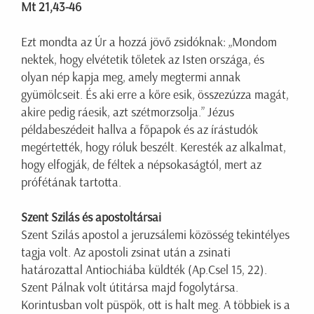
Mt 21,43-46
Ezt mondta az Úr a hozzá jövő zsidóknak: „Mondom
nektek, hogy elvétetik tőletek az Isten országa, és
olyan nép kapja meg, amely megtermi annak
gyümölcseit. És aki erre a kőre esik, összezúzza magát,
akire pedig ráesik, azt szétmorzsolja.” Jézus
példabeszédeit hallva a főpapok és az írástudók
megértették, hogy róluk beszélt. Keresték az alkalmat,
hogy elfogják, de féltek a népsokaságtól, mert az
prófétának tartotta.
Szent Szilás és apostoltársai
Szent Szilás apostol a jeruzsálemi közösség tekintélyes
tagja volt. Az apostoli zsinat után a zsinati
határozattal Antiochiába küldték (Ap.Csel 15, 22).
Szent Pálnak volt útitársa majd fogolytársa.
Korintusban volt püspök, ott is halt meg. A többiek is a