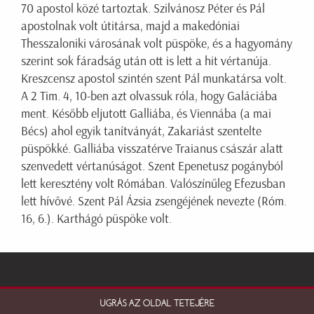
70 apostol közé tartoztak. Szilvánosz Péter és Pál
apostolnak volt útitársa, majd a makedóniai
Thesszaloniki városának volt püspöke, és a hagyomány
szerint sok fáradság után ott is lett a hit vértanúja.
Kreszcensz apostol szintén szent Pál munkatársa volt.
A 2 Tim. 4, 10-ben azt olvassuk róla, hogy Galáciába
ment. Később eljutott Galliába, és Viennába (a mai
Bécs) ahol egyik tanítványát, Zakariást szentelte
püspökké. Galliába visszatérve Traianus császár alatt
szenvedett vértanúságot. Szent Epenetusz pogányból
lett keresztény volt Rómában. Valószínűleg Efezusban
lett hívővé. Szent Pál Ázsia zsengéjének nevezte (Róm.
16, 6.). Karthágó püspöke volt.
UGRÁS AZ OLDAL TETEJÉRE