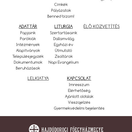
Címkék
Pályázatok
Benned bízom!
ADATTÁR
LITURGIA
ÉLŐ KÖZVETÍTÉS
Papjaink
Szertartásaink
Parókiák
Dallamvilág
Intézmények
Egyházi év
Alapítványok
Útmutató
Településjegyzék
Zsoltárok
Dokumentumok
Napi Evangélium
Beruházások
LELKIATYA
KAPCSOLAT
Imresszum
Elérhetőség
Ajánlott oldalak
Visszajelzés
Gyermekvédelmi bejelentés