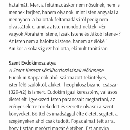
hatalmát. Mert a feltámadáskor nem nősülnek, nem is
mennek férjhez, hanem olyanok, mint Isten angyalai a
mennyben. A halottak feltámadásáról pedig nem
olvastátok-e, amit az Isten mondott nektek: »Én
vagyok Ábrahám Istene, Izsák Istene és Jákob Istene«?
Az Isten nem a halottak Istene, hanem az élőké.”
Amikor a sokaság ezt hallotta, elámult tanításán.
Szent Evdokimosz atya
A Szent Kereszt körülhordozásának előünnepe
Eudokim Kappadókiából származott tekintélyes,
istenfélő szülőktől, akiket Theophilosz bizánci császár
(829-42) is ismert. Eudokim igazi keresztény, vallásos
életet élt. Igyekezett Isten parancsait megtartani, az
erényes életre törekedett és szerette olvasni a szent
könyveket. Böjttel és imádsággal élte életét, segített a
szegényeken ahol csak tudott. Fogadalmat tett arra,
hogy tisztán megőrzi magát életében. Ezt annyira