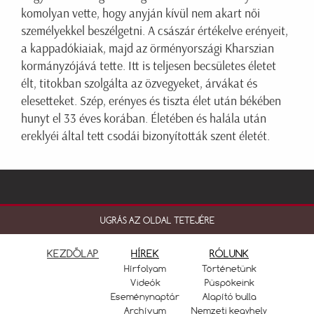
komolyan vette, hogy anyján kívül nem akart női
személyekkel beszélgetni. A császár értékelve erényeit,
a kappadókiaiak, majd az örményországi Kharszian
kormányzójává tette. Itt is teljesen becsületes életet
élt, titokban szolgálta az özvegyeket, árvákat és
elesetteket. Szép, erényes és tiszta élet után békében
hunyt el 33 éves korában. Életében és halála után
ereklyéi által tett csodái bizonyították szent életét.
UGRÁS AZ OLDAL TETEJÉRE
KEZDŐLAP
HÍREK
RÓLUNK
Hírfolyam
Történetünk
Videók
Püspökeink
Eseménynaptár
Alapító bulla
Archívum
Nemzeti kegyhely