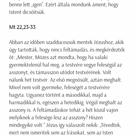
benne lett „igen”. Ezért általa mondunk áment, hogy
Istent dicsőítsük.
Mt 22,23-33
Abban az időben szadduceusok mentek Jézushoz, akik
úgy tartották, hogy nincs feltámadás, és megkérdezték
őt: „Mester, Mózes azt mondta, hogy ha valaki
gyermektelenül hal meg, a testvére vegye feleségül az
asszonyt, és támasszon utódot testvérének. Volt
nálunk hét testvér. Az első megnősült, aztán meghalt.
Mivel nem volt gyermeke, feleségét a testvérére
hagyta. Ugyanez történt a másodikkal, majd a
harmadikkal is, egészen a hetedikig. Végül meghalt az
asszony is. A feltámadáskor tehát a hét közül vajon
melyiknek a felesége lesz az asszony? Hiszen
mindegyiké volt.” Jézus így válaszolt nekik: „Tévedtek,
mert nem ismeritek sem az Írásokat, sem az Isten