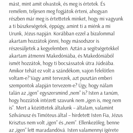
mást, mint amit olvastok, és meg is értetek. És
remélem, teljesen meg fogjátok érteni, ahogyan
részben már meg is értettetek minket, hogy mi vagyunk
a ti büszkeségetek, éppúgy, amint ti a miénk a mi
Urunk, Jézus napján. Korábban ezzel a bizalommal
akartam hozzátok jönni, hogy másodszor is
részesüljetek a kegyelemben. Aztán a segítségetekkel
akartam átmenni Makedóniába, és Makedóniából
ismét hozzátok, hogy ti bocsássatok útra Júdeába.
Amikor tehát ez volt a szándékom, vajon felelőtlen
voltam-e? Vagy amit tervezek, azt pusztán emberi
szempontok alapján tervezem-e? Úgy, hogy nálam
talán az „igen” egyszersmind „nem” is? Isten a tanúm,
hogy hozzátok intézett szavunk nem „igen is, meg nem
is”. Mert a közöttetek általunk – általam, valamint
Szilvánusz és Timóteus által – hirdetett Isten Fia, Jézus
Krisztus nem volt „igen” és „nem”. Ellenkezőleg, benne
az „igen” lett maradandóvá. Isten valamennyi ígérete