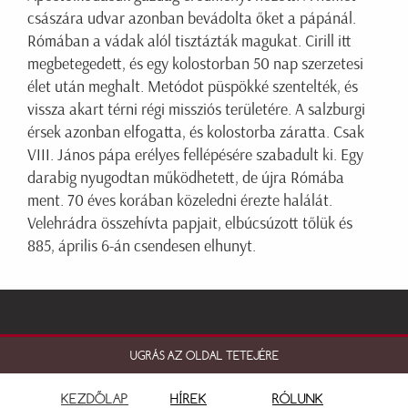
császára udvar azonban bevádolta őket a pápánál.
Rómában a vádak alól tisztázták magukat. Cirill itt
megbetegedett, és egy kolostorban 50 nap szerzetesi
élet után meghalt. Metódot püspökké szentelték, és
vissza akart térni régi missziós területére. A salzburgi
érsek azonban elfogatta, és kolostorba záratta. Csak
VIII. János pápa erélyes fellépésére szabadult ki. Egy
darabig nyugodtan működhetett, de újra Rómába
ment. 70 éves korában közeledni érezte halálát.
Velehrádra összehívta papjait, elbúcsúzott tőlük és
885, április 6-án csendesen elhunyt.
UGRÁS AZ OLDAL TETEJÉRE
KEZDŐLAP
HÍREK
RÓLUNK