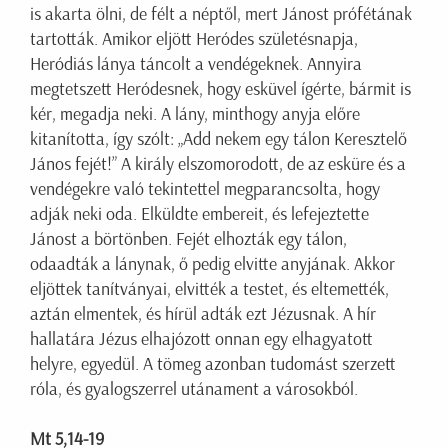
is akarta ölni, de félt a néptől, mert Jánost prófétának
tartották. Amikor eljött Heródes születésnapja,
Heródiás lánya táncolt a vendégeknek. Annyira
megtetszett Heródesnek, hogy esküvel ígérte, bármit is
kér, megadja neki. A lány, minthogy anyja előre
kitanította, így szólt: „Add nekem egy tálon Keresztelő
János fejét!” A király elszomorodott, de az esküre és a
vendégekre való tekintettel megparancsolta, hogy
adják neki oda. Elküldte embereit, és lefejeztette
Jánost a börtönben. Fejét elhozták egy tálon,
odaadták a lánynak, ő pedig elvitte anyjának. Akkor
eljöttek tanítványai, elvitték a testet, és eltemették,
aztán elmentek, és hírül adták ezt Jézusnak. A hír
hallatára Jézus elhajózott onnan egy elhagyatott
helyre, egyedül. A tömeg azonban tudomást szerzett
róla, és gyalogszerrel utánament a városokból.
Mt 5,14-19