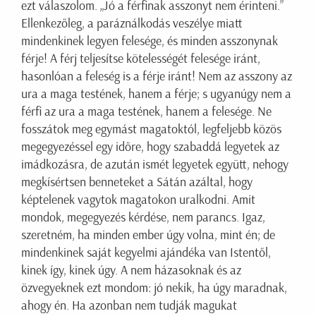
ezt válaszolom. „Jó a férfinak asszonyt nem érinteni.”
Ellenkezőleg, a paráználkodás veszélye miatt
mindenkinek legyen felesége, és minden asszonynak
férje! A férj teljesítse kötelességét felesége iránt,
hasonlóan a feleség is a férje iránt! Nem az asszony az
ura a maga testének, hanem a férje; s ugyanúgy nem a
férfi az ura a maga testének, hanem a felesége. Ne
fosszátok meg egymást magatoktól, legfeljebb közös
megegyezéssel egy időre, hogy szabaddá legyetek az
imádkozásra, de azután ismét legyetek együtt, nehogy
megkísértsen benneteket a Sátán azáltal, hogy
képtelenek vagytok magatokon uralkodni. Amit
mondok, megegyezés kérdése, nem parancs. Igaz,
szeretném, ha minden ember úgy volna, mint én; de
mindenkinek saját kegyelmi ajándéka van Istentől,
kinek így, kinek úgy. A nem házasoknak és az
özvegyeknek ezt mondom: jó nekik, ha úgy maradnak,
ahogy én. Ha azonban nem tudják magukat