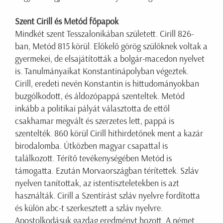
Szent Cirill és Metód főpapok
Mindkét szent Tesszalonikában született. Cirill 826-
ban, Metód 815 körül. Előkelő görög szülőknek voltak a
gyermekei, de elsajátították a bolgár-macedon nyelvet
is. Tanulmányaikat Konstantinápolyban végeztek.
Cirill, eredeti nevén Konstantin is hittudományokban
buzgólkodott, és áldozópappá szenteltek. Metód
inkább a politikai pályát választotta de ettől
csakhamar megvált és szerzetes lett, pappá is
szentelték. 860 körül Cirill hithirdetőnek ment a kazár
birodalomba. Útközben magyar csapattal is
találkozott. Térítő tevékenységében Metód is
támogatta. Ezután Morvaországban térítettek. Szláv
nyelven tanítottak, az istentiszteletekben is azt
használták. Cirill a Szentírást szláv nyelvre fordította
és külön abc-t szerkesztett a szláv nyelvre.
Apostolkodásuk gazdag eredményt hozott. A német