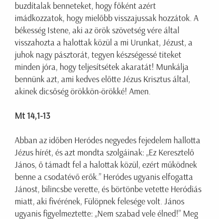
buzdítalak benneteket, hogy főként azért
imádkozzatok, hogy mielőbb visszajussak hozzátok. A
békesség Istene, aki az örök szövetség vére által
visszahozta a halottak közül a mi Urunkat, Jézust, a
juhok nagy pásztorát, tegyen készségessé titeket
minden jóra, hogy teljesítsétek akaratát! Munkálja
bennünk azt, ami kedves előtte Jézus Krisztus által,
akinek dicsőség örökkön-örökké! Amen.
Mt 14,1-13
Abban az időben Heródes negyedes fejedelem hallotta
Jézus hírét, és azt mondta szolgáinak: „Ez Keresztelő
János, ő támadt fel a halottak közül, ezért működnek
benne a csodatévő erők.” Heródes ugyanis elfogatta
Jánost, bilincsbe verette, és börtönbe vetette Heródiás
miatt, aki fivérének, Fülöpnek felesége volt. János
ugyanis figyelmeztette: „Nem szabad vele élned!” Meg