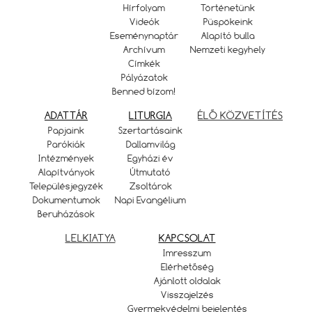
Hírfolyam
Történetünk
Videók
Püspökeink
Eseménynaptár
Alapító bulla
Archívum
Nemzeti kegyhely
Címkék
Pályázatok
Benned bízom!
ADATTÁR
LITURGIA
ÉLŐ KÖZVETÍTÉS
Papjaink
Szertartásaink
Parókiák
Dallamvilág
Intézmények
Egyházi év
Alapítványok
Útmutató
Településjegyzék
Zsoltárok
Dokumentumok
Napi Evangélium
Beruházások
LELKIATYA
KAPCSOLAT
Imresszum
Elérhetőség
Ajánlott oldalak
Visszajelzés
Gyermekvédelmi bejelentés