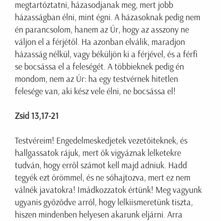
megtartóztatni, házasodjanak meg, mert jobb
házasságban élni, mint égni. A házasoknak pedig nem
én parancsolom, hanem az Úr, hogy az asszony ne
váljon el a férjétől. Ha azonban elválik, maradjon
házasság nélkül, vagy béküljön ki a férjével, és a férfi
se bocsássa el a feleségét. A többieknek pedig én
mondom, nem az Úr: ha egy testvérnek hitetlen
felesége van, aki kész vele élni, ne bocsássa el!
Zsid 13,17-21
Testvéreim! Engedelmeskedjetek vezetőiteknek, és
hallgassatok rájuk, mert ők vigyáznak lelketekre
tudván, hogy erről számot kell majd adniuk. Hadd
tegyék ezt örömmel, és ne sóhajtozva, mert ez nem
válnék javatokra! Imádkozzatok értünk! Meg vagyunk
ugyanis győződve arról, hogy lelkiismeretünk tiszta,
hiszen mindenben helyesen akarunk eljárni. Arra