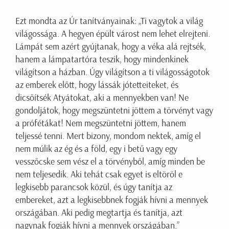
Ezt mondta az Úr tanítványainak: „Ti vagytok a világ
világossága. A hegyen épült várost nem lehet elrejteni.
Lámpát sem azért gyújtanak, hogy a véka alá rejtsék,
hanem a lámpatartóra teszik, hogy mindenkinek
világítson a házban. Úgy világítson a ti világosságotok
az emberek előtt, hogy lássák jótetteiteket, és
dicsőítsék Atyátokat, aki a mennyekben van! Ne
gondoljátok, hogy megszüntetni jöttem a törvényt vagy
a prófétákat! Nem megszüntetni jöttem, hanem
teljessé tenni. Mert bizony, mondom nektek, amíg el
nem múlik az ég és a föld, egy i betű vagy egy
vesszőcske sem vész el a törvényből, amíg minden be
nem teljesedik. Aki tehát csak egyet is eltöröl e
legkisebb parancsok közül, és úgy tanítja az
embereket, azt a legkisebbnek fogják hívni a mennyek
országában. Aki pedig megtartja és tanítja, azt
nagynak fogják hívni a mennyek országában.”