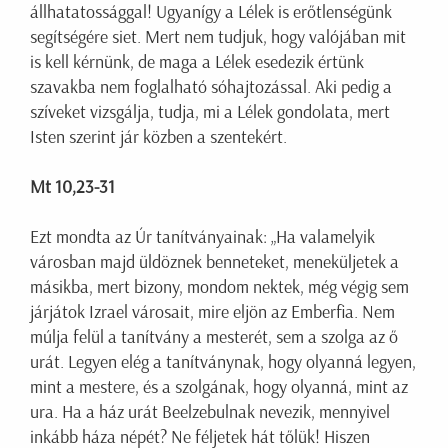
állhatatossággal! Ugyanígy a Lélek is erőtlenségünk
segítségére siet. Mert nem tudjuk, hogy valójában mit
is kell kérnünk, de maga a Lélek esedezik értünk
szavakba nem foglalható sóhajtozással. Aki pedig a
szíveket vizsgálja, tudja, mi a Lélek gondolata, mert
Isten szerint jár közben a szentekért.
Mt 10,23-31
Ezt mondta az Úr tanítványainak: „Ha valamelyik
városban majd üldöznek benneteket, meneküljetek a
másikba, mert bizony, mondom nektek, még végig sem
járjátok Izrael városait, mire eljön az Emberfia. Nem
múlja felül a tanítvány a mesterét, sem a szolga az ő
urát. Legyen elég a tanítványnak, hogy olyanná legyen,
mint a mestere, és a szolgának, hogy olyanná, mint az
ura. Ha a ház urát Beelzebulnak nevezik, mennyivel
inkább háza népét? Ne féljetek hát tőlük! Hiszen