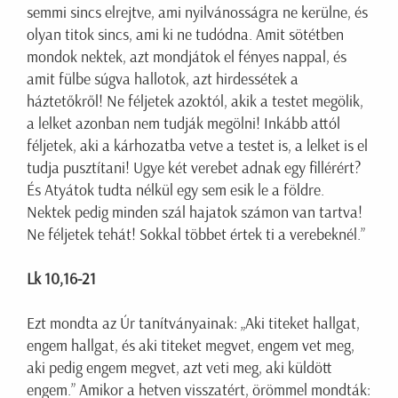
semmi sincs elrejtve, ami nyilvánosságra ne kerülne, és
olyan titok sincs, ami ki ne tudódna. Amit sötétben
mondok nektek, azt mondjátok el fényes nappal, és
amit fülbe súgva hallotok, azt hirdessétek a
háztetőkről! Ne féljetek azoktól, akik a testet megölik,
a lelket azonban nem tudják megölni! Inkább attól
féljetek, aki a kárhozatba vetve a testet is, a lelket is el
tudja pusztítani! Ugye két verebet adnak egy fillérért?
És Atyátok tudta nélkül egy sem esik le a földre.
Nektek pedig minden szál hajatok számon van tartva!
Ne féljetek tehát! Sokkal többet értek ti a verebeknél.”
Lk 10,16-21
Ezt mondta az Úr tanítványainak: „Aki titeket hallgat,
engem hallgat, és aki titeket megvet, engem vet meg,
aki pedig engem megvet, azt veti meg, aki küldött
engem.” Amikor a hetven visszatért, örömmel mondták: