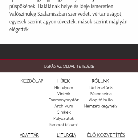
püspökének. Halálának helye és ideje ismeretlen.
Valószínűleg Szalamiszban szenvedett vértanúságot,
egyesek szerint agyonkövezték, mások szerint máglyán
elégették.
UGRÁS AZ OLDAL TETEJÉRE
KEZDŐLAP
HÍREK
RÓLUNK
Hírfolyam
Történetünk
Videók
Püspökeink
Eseménynaptár
Alapító bulla
Archívum
Nemzeti kegyhely
Címkék
Pályázatok
Benned bízom!
ADATTÁR
LITURGIA
ÉLŐ KÖZVETÍTÉS