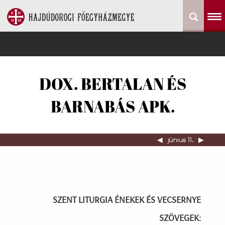
DOX. BERTALAN ÉS
BARNABÁS APK.
◀︎
június 11.
▶︎
SZENT LITURGIA ÉNEKEK ÉS VECSERNYE
SZÖVEGEK: