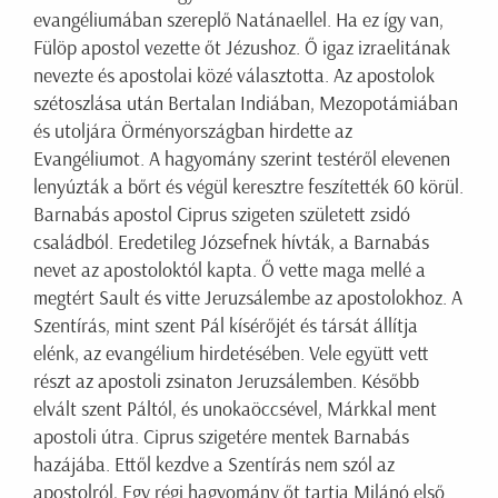
evangéliumában szereplő Natánaellel. Ha ez így van,
Fülöp apostol vezette őt Jézushoz. Ő igaz izraelitának
nevezte és apostolai közé választotta. Az apostolok
szétoszlása után Bertalan Indiában, Mezopotámiában
és utoljára Örményországban hirdette az
Evangéliumot. A hagyomány szerint testéről elevenen
lenyúzták a bőrt és végül keresztre feszítették 60 körül.
Barnabás apostol Ciprus szigeten született zsidó
családból. Eredetileg Józsefnek hívták, a Barnabás
nevet az apostoloktól kapta. Ő vette maga mellé a
megtért Sault és vitte Jeruzsálembe az apostolokhoz. A
Szentírás, mint szent Pál kísérőjét és társát állítja
elénk, az evangélium hirdetésében. Vele együtt vett
részt az apostoli zsinaton Jeruzsálemben. Később
elvált szent Páltól, és unokaöccsével, Márkkal ment
apostoli útra. Ciprus szigetére mentek Barnabás
hazájába. Ettől kezdve a Szentírás nem szól az
apostolról, Egy régi hagyomány őt tartja Milánó első