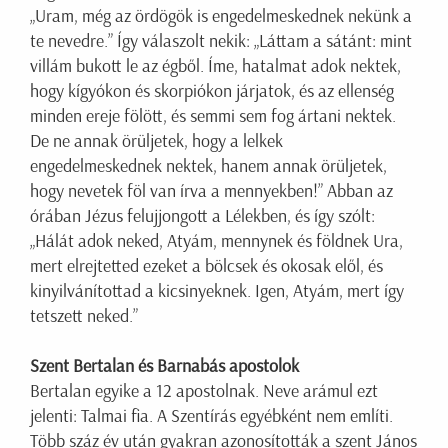
„Uram, még az ördögök is engedelmeskednek nekünk a
te nevedre.” Így válaszolt nekik: „Láttam a sátánt: mint
villám bukott le az égből. Íme, hatalmat adok nektek,
hogy kígyókon és skorpiókon járjatok, és az ellenség
minden ereje fölött, és semmi sem fog ártani nektek.
De ne annak örüljetek, hogy a lelkek
engedelmeskednek nektek, hanem annak örüljetek,
hogy nevetek föl van írva a mennyekben!” Abban az
órában Jézus felujjongott a Lélekben, és így szólt:
„Hálát adok neked, Atyám, mennynek és földnek Ura,
mert elrejtetted ezeket a bölcsek és okosak elől, és
kinyilvánítottad a kicsinyeknek. Igen, Atyám, mert így
tetszett neked.”
Szent Bertalan és Barnabás apostolok
Bertalan egyike a 12 apostolnak. Neve arámul ezt
jelenti: Talmai fia. A Szentírás egyébként nem említi.
Több száz év után gyakran azonosították a szent János