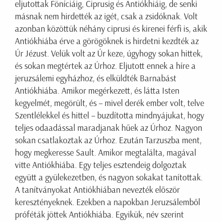
eljutottak Föníciáig, Ciprusig és Antiókhiáig, de senki
másnak nem hirdették az igét, csak a zsidóknak. Volt
azonban közöttük néhány ciprusi és kirenei férfi is, akik
Antiókhiába érve a görögöknek is hirdetni kezdték az
Úr Jézust. Velük volt az Úr keze, úgyhogy sokan hittek,
és sokan megtértek az Úrhoz. Eljutott ennek a híre a
jeruzsálemi egyházhoz, és elküldték Barnabást
Antiókhiába. Amikor megérkezett, és látta Isten
kegyelmét, megörült, és – mivel derék ember volt, telve
Szentlélekkel és hittel – buzdította mindnyájukat, hogy
teljes odaadással maradjanak hűek az Úrhoz. Nagyon
sokan csatlakoztak az Úrhoz. Ezután Tarzuszba ment,
hogy megkeresse Sault. Amikor megtalálta, magával
vitte Antiókhiába. Egy teljes esztendeig dolgoztak
együtt a gyülekezetben, és nagyon sokakat tanítottak.
A tanítványokat Antiókhiában nevezték először
keresztényeknek. Ezekben a napokban Jeruzsálemből
próféták jöttek Antiókhiába. Egyikük, név szerint