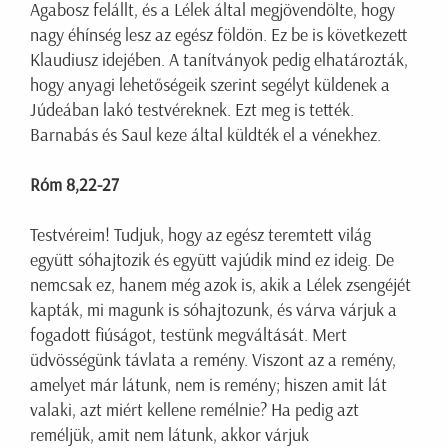
Agabosz felállt, és a Lélek által megjövendölte, hogy
nagy éhínség lesz az egész földön. Ez be is következett
Klaudiusz idejében. A tanítványok pedig elhatározták,
hogy anyagi lehetőségeik szerint segélyt küldenek a
Júdeában lakó testvéreknek. Ezt meg is tették.
Barnabás és Saul keze által küldték el a vénekhez.
Róm 8,22-27
Testvéreim! Tudjuk, hogy az egész teremtett világ
együtt sóhajtozik és együtt vajúdik mind ez ideig. De
nemcsak ez, hanem még azok is, akik a Lélek zsengéjét
kapták, mi magunk is sóhajtozunk, és várva várjuk a
fogadott fiúságot, testünk megváltását. Mert
üdvösségünk távlata a remény. Viszont az a remény,
amelyet már látunk, nem is remény; hiszen amit lát
valaki, azt miért kellene remélnie? Ha pedig azt
reméljük, amit nem látunk, akkor várjuk