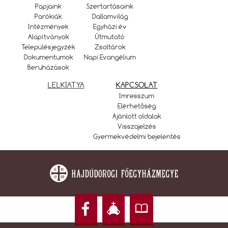
Papjaink
Szertartásaink
Parókiák
Dallamvilág
Intézmények
Egyházi év
Alapítványok
Útmutató
Településjegyzék
Zsoltárok
Dokumentumok
Napi Evangélium
Beruházások
LELKIATYA
KAPCSOLAT
Imresszum
Elérhetőség
Ajánlott oldalak
Visszajelzés
Gyermekvédelmi bejelentés