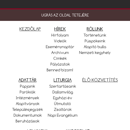
UGRÁS AZ OLDAL TETEJÉRE
KEZDŐLAP
HÍREK
RÓLUNK
Hírfolyam
Történetünk
Videók
Püspökeink
Eseménynaptár
Alapító bulla
Archívum
Nemzeti kegyhely
Címkék
Pályázatok
Benned bízom!
ADATTÁR
LITURGIA
ÉLŐ KÖZVETÍTÉS
Papjaink
Szertartásaink
Parókiák
Dallamvilág
Intézmények
Egyházi év
Alapítványok
Útmutató
Településjegyzék
Zsoltárok
Dokumentumok
Napi Evangélium
Beruházások