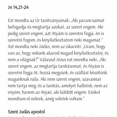
Jn 14,21-24
Ezt mondta az Úr tanítványainak: „Aki parancsaimat
befogadja és megtartja azokat, az szeret engem. Aki
pedig szeret engem, azt Atyám is szeretni fogja, én is
szeretni fogom, és kinyilatkoztatom neki magamat.”
Azt mondta neki Júdás, nem az iskarióti: „Uram, hogy
van az, hogy nekünk akarod magad kinyilatkoztatni, és
nem a világnak?” Válaszul Jézus ezt mondta neki: „Aki
szeret engem, az megtartja tanításomat, és Atyám is
szeretni fogja őt, hozzá megyünk, és szállást készítünk
magunknak nála. Aki nem szeret engem, szavaimat
nem tartja meg; és a tanítás, amelyet hallotok, nem az
enyém, hanem az Atyáé, aki küldött engem. Ezeket
mondtam el nektek, amíg veletek voltam.”
Szent Judás apostol