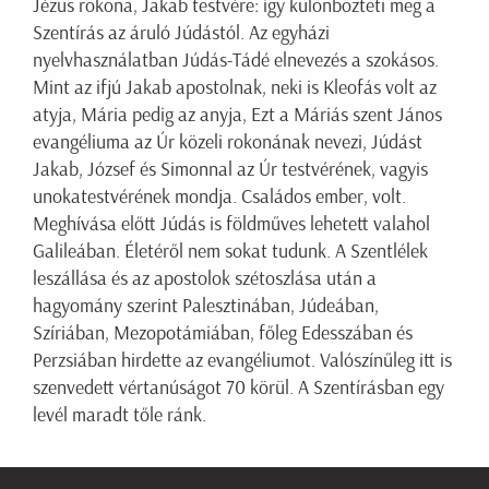
Jézus rokona, Jakab testvére: így különbözteti meg a
Szentírás az áruló Júdástól. Az egyházi
nyelvhasználatban Júdás-Tádé elnevezés a szokásos.
Mint az ifjú Jakab apostolnak, neki is Kleofás volt az
atyja, Mária pedig az anyja, Ezt a Máriás szent János
evangéliuma az Úr közeli rokonának nevezi, Júdást
Jakab, József és Simonnal az Úr testvérének, vagyis
unokatestvérének mondja. Családos ember, volt.
Meghívása előtt Júdás is földműves lehetett valahol
Galileában. Életéről nem sokat tudunk. A Szentlélek
leszállása és az apostolok szétoszlása után a
hagyomány szerint Palesztinában, Júdeában,
Szíriában, Mezopotámiában, főleg Edesszában és
Perzsiában hirdette az evangéliumot. Valószínűleg itt is
szenvedett vértanúságot 70 körül. A Szentírásban egy
levél maradt tőle ránk.