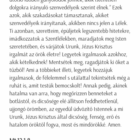
dolgokra irányuló szenvedélyeik szerint élnek.” Ezek
azok, akik szakadásokat támasztanak, akiket
szenvedélyeik irányítanak, akikben nincs jelen a Lélek.
Ti azonban, szeretteim, épüljetek legszentebb hitetekre,
imádkozzatok a Szentlélekben, maradjatok meg Isten
szeretetében, és várjátok Urunk, Jézus Krisztus
irgalmát az örök életre! Legyetek irgalmasok azokhoz,
akik kételkednek! Mentsétek meg, ragadjátok ki őket a
tűzből! Ami a többieket illeti, legyetek hozzájuk
irgalmasok, de félelemmel s utálattal tekintsétek még a
ruhát is, amit testük bemocskolt! Annak pedig, akinek
hatalma van arra, hogy megőrizzen benneteket a
botlástól, és dicsősége elé állítson feddhetetlenül,
ujjongó örömben, az egyedül üdvözítő Istennek a mi
Urunk, Jézus Krisztus által dicsőség, fenség, erő és
hatalom öröktől fogva, most és mindörökké. Amen.