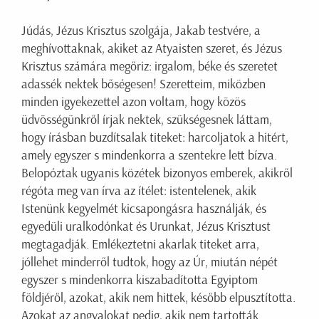
Júdás, Jézus Krisztus szolgája, Jakab testvére, a
meghívottaknak, akiket az Atyaisten szeret, és Jézus
Krisztus számára megőriz: irgalom, béke és szeretet
adassék nektek bőségesen! Szeretteim, miközben
minden igyekezettel azon voltam, hogy közös
üdvösségünkről írjak nektek, szükségesnek láttam,
hogy írásban buzdítsalak titeket: harcoljatok a hitért,
amely egyszer s mindenkorra a szentekre lett bízva.
Belopóztak ugyanis közétek bizonyos emberek, akikről
régóta meg van írva az ítélet: istentelenek, akik
Istenünk kegyelmét kicsapongásra használják, és
egyedüli uralkodónkat és Urunkat, Jézus Krisztust
megtagadják. Emlékeztetni akarlak titeket arra,
jóllehet minderről tudtok, hogy az Úr, miután népét
egyszer s mindenkorra kiszabadította Egyiptom
földjéről, azokat, akik nem hittek, később elpusztította.
Azokat az angyalokat pedig, akik nem tartották