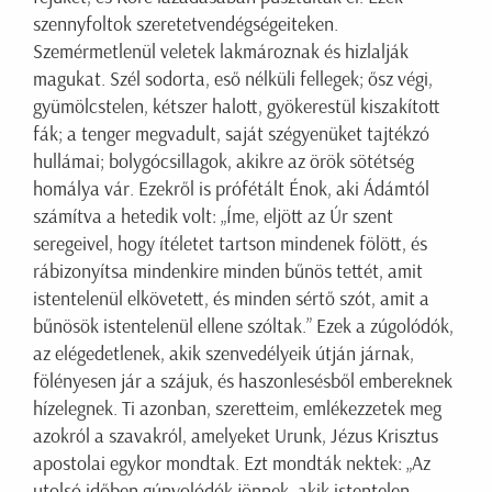
szennyfoltok szeretetvendégségeiteken.
Szemérmetlenül veletek lakmároznak és hizlalják
magukat. Szél sodorta, eső nélküli fellegek; ősz végi,
gyümölcstelen, kétszer halott, gyökerestül kiszakított
fák; a tenger megvadult, saját szégyenüket tajtékzó
hullámai; bolygócsillagok, akikre az örök sötétség
homálya vár. Ezekről is prófétált Énok, aki Ádámtól
számítva a hetedik volt: „Íme, eljött az Úr szent
seregeivel, hogy ítéletet tartson mindenek fölött, és
rábizonyítsa mindenkire minden bűnös tettét, amit
istentelenül elkövetett, és minden sértő szót, amit a
bűnösök istentelenül ellene szóltak.” Ezek a zúgolódók,
az elégedetlenek, akik szenvedélyeik útján járnak,
fölényesen jár a szájuk, és haszonlesésből embereknek
hízelegnek. Ti azonban, szeretteim, emlékezzetek meg
azokról a szavakról, amelyeket Urunk, Jézus Krisztus
apostolai egykor mondtak. Ezt mondták nektek: „Az
utolsó időben gúnyolódók jönnek, akik istentelen