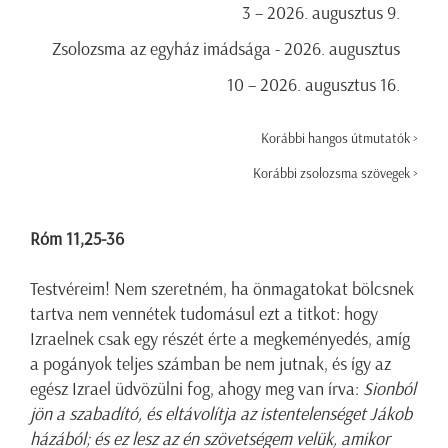
3 – 2026. augusztus 9.
Zsolozsma az egyház imádsága - 2026. augusztus
10 – 2026. augusztus 16.
Korábbi hangos útmutatók >
Korábbi zsolozsma szövegek >
Róm 11,25-36
Testvéreim! Nem szeretném, ha önmagatokat bölcsnek
tartva nem vennétek tudomásul ezt a titkot: hogy
Izraelnek csak egy részét érte a megkeményedés, amíg
a pogányok teljes számban be nem jutnak, és így az
egész Izrael üdvözülni fog, ahogy meg van írva:
Sionból
jön a szabadító, és eltávolítja az istentelenséget Jákob
házából; és ez lesz az én szövetségem velük, amikor