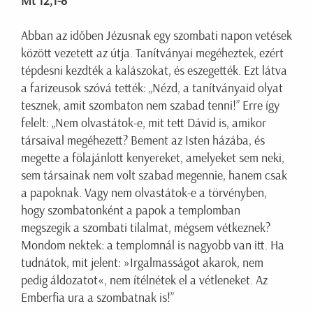
Mt 12,1-8
Abban az időben Jézusnak egy szombati napon vetések
között vezetett az útja. Tanítványai megéheztek, ezért
tépdesni kezdték a kalászokat, és eszegették. Ezt látva
a farizeusok szóvá tették: „Nézd, a tanítványaid olyat
tesznek, amit szombaton nem szabad tenni!” Erre így
felelt: „Nem olvastátok-e, mit tett Dávid is, amikor
társaival megéhezett? Bement az Isten házába, és
megette a fölajánlott kenyereket, amelyeket sem neki,
sem társainak nem volt szabad megennie, hanem csak
a papoknak. Vagy nem olvastátok-e a törvényben,
hogy szombatonként a papok a templomban
megszegik a szombati tilalmat, mégsem vétkeznek?
Mondom nektek: a templomnál is nagyobb van itt. Ha
tudnátok, mit jelent: »Irgalmasságot akarok, nem
pedig áldozatot«, nem ítélnétek el a vétleneket. Az
Emberfia ura a szombatnak is!”