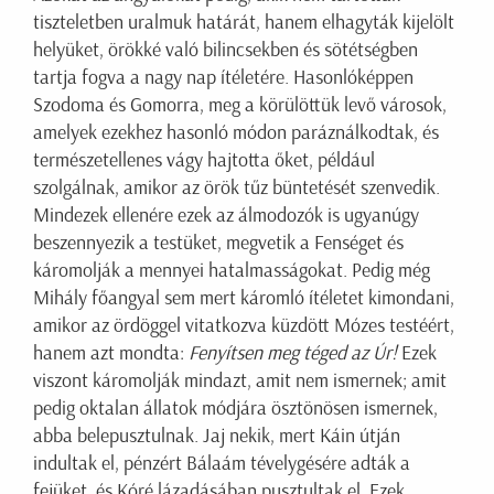
tiszteletben uralmuk határát, hanem elhagyták kijelölt
helyüket, örökké való bilincsekben és sötétségben
tartja fogva a nagy nap ítéletére. Hasonlóképpen
Szodoma és Gomorra, meg a körülöttük levő városok,
amelyek ezekhez hasonló módon paráználkodtak, és
természetellenes vágy hajtotta őket, például
szolgálnak, amikor az örök tűz büntetését szenvedik.
Mindezek ellenére ezek az álmodozók is ugyanúgy
beszennyezik a testüket, megvetik a Fenséget és
káromolják a mennyei hatalmasságokat. Pedig még
Mihály főangyal sem mert káromló ítéletet kimondani,
amikor az ördöggel vitatkozva küzdött Mózes testéért,
hanem azt mondta:
Fenyítsen meg téged az Úr!
Ezek
viszont káromolják mindazt, amit nem ismernek; amit
pedig oktalan állatok módjára ösztönösen ismernek,
abba belepusztulnak. Jaj nekik, mert Káin útján
indultak el, pénzért Bálaám tévelygésére adták a
fejüket, és Kóré lázadásában pusztultak el. Ezek