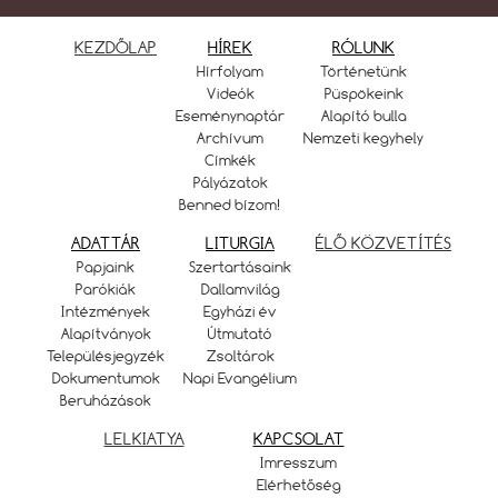
KEZDŐLAP
HÍREK
RÓLUNK
Hírfolyam
Történetünk
Videók
Püspökeink
Eseménynaptár
Alapító bulla
Archívum
Nemzeti kegyhely
Címkék
Pályázatok
Benned bízom!
ADATTÁR
LITURGIA
ÉLŐ KÖZVETÍTÉS
Papjaink
Szertartásaink
Parókiák
Dallamvilág
Intézmények
Egyházi év
Alapítványok
Útmutató
Településjegyzék
Zsoltárok
Dokumentumok
Napi Evangélium
Beruházások
LELKIATYA
KAPCSOLAT
Imresszum
Elérhetőség