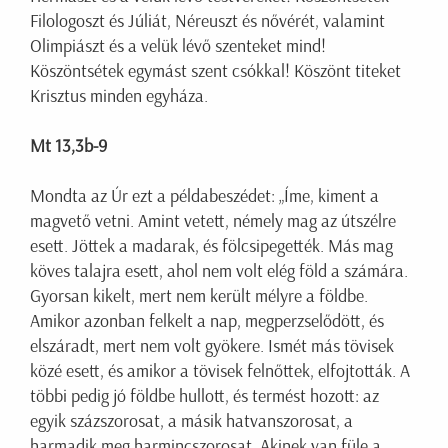
Filologoszt és Júliát, Néreuszt és nővérét, valamint
Olimpiászt és a velük lévő szenteket mind!
Köszöntsétek egymást szent csókkal! Köszönt titeket
Krisztus minden egyháza.
Mt 13,3b-9
Mondta az Úr ezt a példabeszédet: „Íme, kiment a
magvető vetni. Amint vetett, némely mag az útszélre
esett. Jöttek a madarak, és fölcsipegették. Más mag
köves talajra esett, ahol nem volt elég föld a számára.
Gyorsan kikelt, mert nem került mélyre a földbe.
Amikor azonban felkelt a nap, megperzselődött, és
elszáradt, mert nem volt gyökere. Ismét más tövisek
közé esett, és amikor a tövisek felnőttek, elfojtották. A
többi pedig jó földbe hullott, és termést hozott: az
egyik százszorosat, a másik hatvanszorosat, a
harmadik meg harmincszorosat. Akinek van füle a