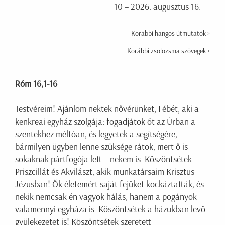
10 – 2026. augusztus 16.
Korábbi hangos útmutatók >
Korábbi zsolozsma szövegek >
Róm 16,1-16
Testvéreim! Ajánlom nektek nővérünket, Fébét, aki a
kenkreai egyház szolgája: fogadjátok őt az Úrban a
szentekhez méltóan, és legyetek a segítségére,
bármilyen ügyben lenne szüksége rátok, mert ő is
sokaknak pártfogója lett – nekem is. Köszöntsétek
Priszcillát és Akvilászt, akik munkatársaim Krisztus
Jézusban! Ők életemért saját fejüket kockáztatták, és
nekik nemcsak én vagyok hálás, hanem a pogányok
valamennyi egyháza is. Köszöntsétek a házukban levő
gyülekezetet is! Köszöntsétek szeretett