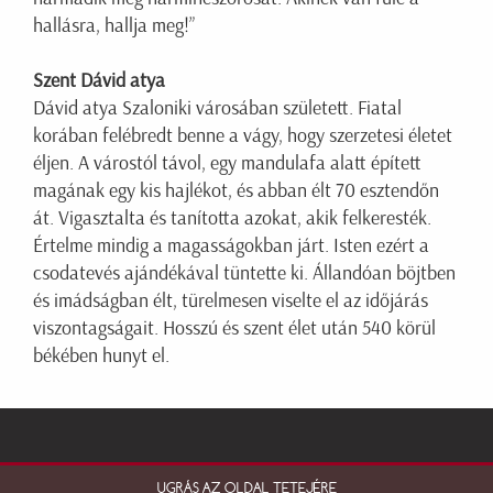
hallásra, hallja meg!”
Szent Dávid atya
Dávid atya Szaloniki városában született. Fiatal
korában felébredt benne a vágy, hogy szerzetesi életet
éljen. A várostól távol, egy mandulafa alatt épített
magának egy kis hajlékot, és abban élt 70 esztendőn
át. Vigasztalta és tanította azokat, akik felkeresték.
Értelme mindig a magasságokban járt. Isten ezért a
csodatevés ajándékával tüntette ki. Állandóan böjtben
és imádságban élt, türelmesen viselte el az időjárás
viszontagságait. Hosszú és szent élet után 540 körül
békében hunyt el.
UGRÁS AZ OLDAL TETEJÉRE