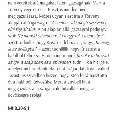
nem vetették alá magukat Isten igazságának. Mert a
Törvény vége és célja Krisztus minden hívő
megigazulására. Mózes ugyanis ezt írja a Törvény
alapján álló igazságról:
Az ember, aki megteszi ezeket,
élni fog általuk
. A hit alapján álló igazságról pedig így
szól:
Ne mondd szívedben: „Ki megy fel a mennybe?”
–
azért tudniillik, hogy Krisztust lehozza –, vagy:
„Ki megy
le az alvilágba?”
– azért tudniillik, hogy Krisztust a
halálból felhozza. Hanem mit mond?
Közel van hozzád
az ige: a szájadban és a szívedben,
tudniillik a hit igéje,
amelyet mi hirdetünk. Ha tehát szájaddal Úrnak vallod
Jézust, és szívedben hiszed, hogy Isten feltámasztotta
őt a halálból, üdvözülsz. Mert a szívbeli hit a
megigazulásra, a szájjal való hitvallás pedig az
üdvösségre szolgál.
Mt 8,28-9,1