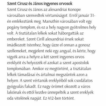
Szent Cirusz és János ingyenes orvosok
Szent Cirusz és János az alexandriai Konope
városában szenvedtek vértanúságot. Erről január 31-
én emlékeztünk meg. Manuthin városában volt egy
pogány templom, és ez a hely nagyon gyötrelmes hely
volt. A tisztátalan lelkek sokat háborgatták az
embereket. Szent Cirill alexandriai érsek sokat
imádkozott Istenhez, hogy űzze el onnan a gonosz
szellemeket, megjelent neki egy angyal, és kérte, hogy
vigyék arra a helyre a két szent ingyenes orvos
ereklyéit és helyezzék el azokat a szent apostolok
templomában. Amikor ez megtörtént, a tisztátalan
lelkek támadásai és ártalmai megszűntek azon a
helyen. A szent vértanúk ereklyéiből sok csodálatos
gyógyulás fakadt. Ez nagy örömet okozott a város
lakóinak és ettől kezdve ünnepelték a szent ereklyék
oda vitelének napját. Ez 412-ben történt.