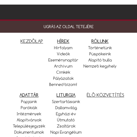
UGRÁS AZ OLDAL TETEJÉRE
KEZDŐLAP
HÍREK
RÓLUNK
Hírfolyam
Történetünk
Videók
Püspökeink
Eseménynaptár
Alapító bulla
Archívum
Nemzeti kegyhely
Címkék
Pályázatok
Benned bízom!
ADATTÁR
LITURGIA
ÉLŐ KÖZVETÍTÉS
Papjaink
Szertartásaink
Parókiák
Dallamvilág
Intézmények
Egyházi év
Alapítványok
Útmutató
Településjegyzék
Zsoltárok
Dokumentumok
Napi Evangélium