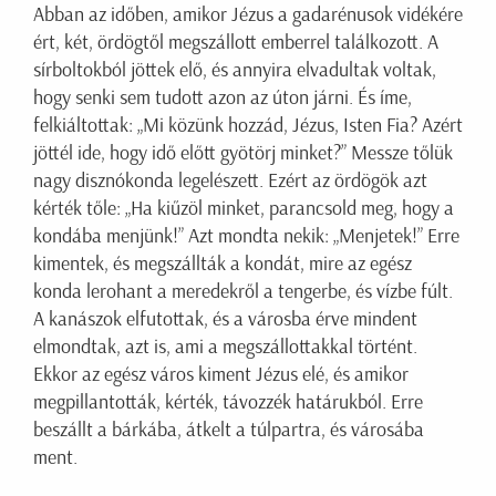
Abban az időben, amikor Jézus a gadarénusok vidékére
ért, két, ördögtől megszállott emberrel találkozott. A
sírboltokból jöttek elő, és annyira elvadultak voltak,
hogy senki sem tudott azon az úton járni. És íme,
felkiáltottak: „Mi közünk hozzád, Jézus, Isten Fia? Azért
jöttél ide, hogy idő előtt gyötörj minket?” Messze tőlük
nagy disznókonda legelészett. Ezért az ördögök azt
kérték tőle: „Ha kiűzöl minket, parancsold meg, hogy a
kondába menjünk!” Azt mondta nekik: „Menjetek!” Erre
kimentek, és megszállták a kondát, mire az egész
konda lerohant a meredekről a tengerbe, és vízbe fúlt.
A kanászok elfutottak, és a városba érve mindent
elmondtak, azt is, ami a megszállottakkal történt.
Ekkor az egész város kiment Jézus elé, és amikor
megpillantották, kérték, távozzék határukból. Erre
beszállt a bárkába, átkelt a túlpartra, és városába
ment.