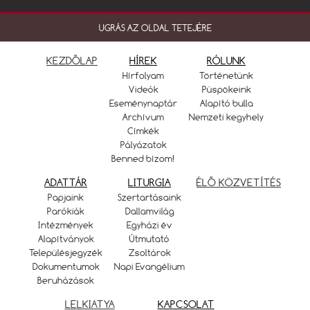
UGRÁS AZ OLDAL TETEJÉRE
KEZDŐLAP
HÍREK
RÓLUNK
Hírfolyam
Történetünk
Videók
Püspökeink
Eseménynaptár
Alapító bulla
Archívum
Nemzeti kegyhely
Címkék
Pályázatok
Benned bízom!
ADATTÁR
LITURGIA
ÉLŐ KÖZVETÍTÉS
Papjaink
Szertartásaink
Parókiák
Dallamvilág
Intézmények
Egyházi év
Alapítványok
Útmutató
Településjegyzék
Zsoltárok
Dokumentumok
Napi Evangélium
Beruházások
LELKIATYA
KAPCSOLAT