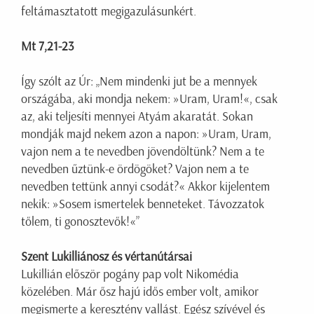
feltámasztatott megigazulásunkért.
Mt 7,21-23
Így szólt az Úr: „Nem mindenki jut be a mennyek
országába, aki mondja nekem: »Uram, Uram!«, csak
az, aki teljesíti mennyei Atyám akaratát. Sokan
mondják majd nekem azon a napon: »Uram, Uram,
vajon nem a te nevedben jövendöltünk? Nem a te
nevedben űztünk-e ördögöket? Vajon nem a te
nevedben tettünk annyi csodát?« Akkor kijelentem
nekik: »Sosem ismertelek benneteket. Távozzatok
tőlem, ti gonosztevők!«”
Szent Lukilliánosz és vértanútársai
Lukillián először pogány pap volt Nikomédia
közelében. Már ősz hajú idős ember volt, amikor
megismerte a keresztény vallást. Egész szívével és