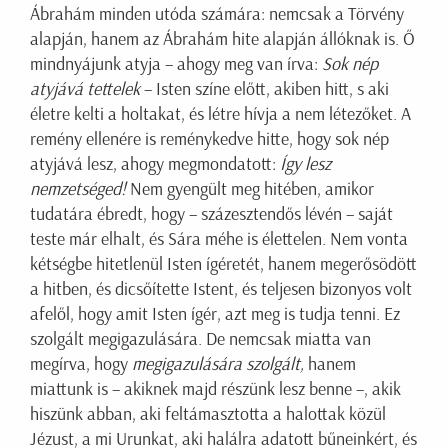
Ábrahám minden utóda számára: nemcsak a Törvény
alapján, hanem az Ábrahám hite alapján állóknak is. Ő
mindnyájunk atyja – ahogy meg van írva:
Sok nép
atyjává tettelek
– Isten színe előtt, akiben hitt, s aki
életre kelti a holtakat, és létre hívja a nem létezőket. A
remény ellenére is reménykedve hitte, hogy sok nép
atyjává lesz, ahogy megmondatott:
Így lesz
nemzetséged!
Nem gyengült meg hitében, amikor
tudatára ébredt, hogy – százesztendős lévén – saját
teste már elhalt, és Sára méhe is élettelen. Nem vonta
kétségbe hitetlenül Isten ígéretét, hanem megerősödött
a hitben, és dicsőítette Istent, és teljesen bizonyos volt
afelől, hogy amit Isten ígér, azt meg is tudja tenni. Ez
szolgált megigazulására. De nemcsak miatta van
megírva, hogy
megigazulására szolgált,
hanem
miattunk is – akiknek majd részünk lesz benne –, akik
hiszünk abban, aki feltámasztotta a halottak közül
Jézust, a mi Urunkat, aki halálra adatott bűneinkért, és