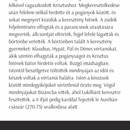
lelkével ragaszkodott Krisztushoz. Megkeresztelkedése
után félelem nélkül hirdette őt a pogányok között, és
sokat megnyert közülük a keresztény hitnek. A zsidók
feljelentésére elfogták és a parancsnok utasítására
megverték, állcsontját eltörték, fejjel lefelé lógatták és
börtönbe vetették. A börtönben talált 4 keresztény
gyermeket: Klaudius, Hypát, Pál és Dénes vértanúkat,
akik szintén elhagyták a pogányságot és Krisztus
hitének bátor hirdetői voltak. Buzgó imádságban,
Istentől beszélgetve töltötték mindnyájan az időt és
készek voltak a vértanúi halálra. Isten a kínzások
között mindegyikőjüket sértetlenül őrizte meg. Végül
mindnyájukat Bizáncba vitték, ahol Lukilliánt keresztre
feszítették, a 4 ifjút pedig karddal fejezték le Aurélián
császár (270-75) uralkodása alatt.