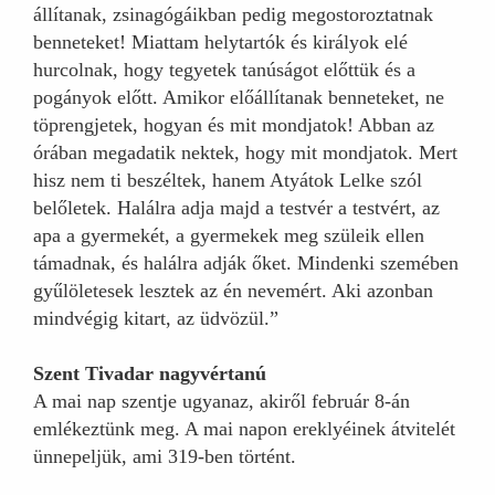
állítanak, zsinagógáikban pedig megostoroztatnak
benneteket! Miattam helytartók és királyok elé
hurcolnak, hogy tegyetek tanúságot előttük és a
pogányok előtt. Amikor előállítanak benneteket, ne
töprengjetek, hogyan és mit mondjatok! Abban az
órában megadatik nektek, hogy mit mondjatok. Mert
hisz nem ti beszéltek, hanem Atyátok Lelke szól
belőletek. Halálra adja majd a testvér a testvért, az
apa a gyermekét, a gyermekek meg szüleik ellen
támadnak, és halálra adják őket. Mindenki szemében
gyűlöletesek lesztek az én nevemért. Aki azonban
mindvégig kitart, az üdvözül.”
Szent Tivadar nagyvértanú
A mai nap szentje ugyanaz, akiről február 8-án
emlékeztünk meg. A mai napon ereklyéinek átvitelét
ünnepeljük, ami 319-ben történt.