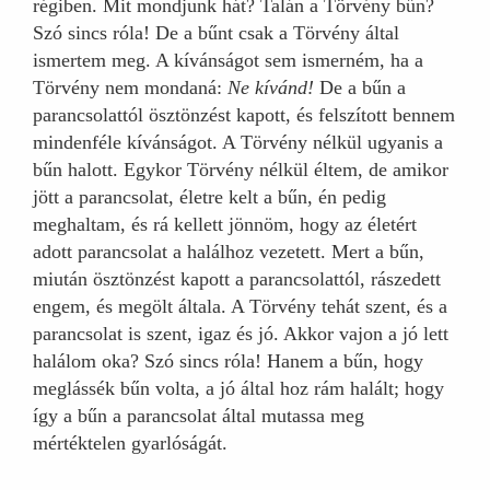
régiben. Mit mondjunk hát? Talán a Törvény bűn?
Szó sincs róla! De a bűnt csak a Törvény által
ismertem meg. A kívánságot sem ismerném, ha a
Törvény nem mondaná:
Ne kívánd!
De a bűn a
parancsolattól ösztönzést kapott, és felszított bennem
mindenféle kívánságot. A Törvény nélkül ugyanis a
bűn halott. Egykor Törvény nélkül éltem, de amikor
jött a parancsolat, életre kelt a bűn, én pedig
meghaltam, és rá kellett jönnöm, hogy az életért
adott parancsolat a halálhoz vezetett. Mert a bűn,
miután ösztönzést kapott a parancsolattól, rászedett
engem, és megölt általa. A Törvény tehát szent, és a
parancsolat is szent, igaz és jó. Akkor vajon a jó lett
halálom oka? Szó sincs róla! Hanem a bűn, hogy
meglássék bűn volta, a jó által hoz rám halált; hogy
így a bűn a parancsolat által mutassa meg
mértéktelen gyarlóságát.