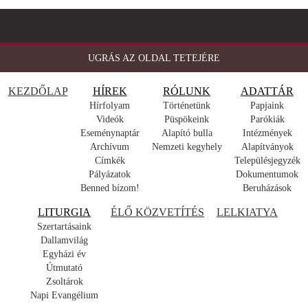
UGRÁS AZ OLDAL TETEJÉRE
KEZDŐLAP
HÍREK
RÓLUNK
ADATTÁR
Hírfolyam
Történetünk
Papjaink
Videók
Püspökeink
Parókiák
Eseménynaptár
Alapító bulla
Intézmények
Archívum
Nemzeti kegyhely
Alapítványok
Címkék
Településjegyzék
Pályázatok
Dokumentumok
Benned bízom!
Beruházások
LITURGIA
ÉLŐ KÖZVETÍTÉS
LELKIATYA
Szertartásaink
Dallamvilág
Egyházi év
Útmutató
Zsoltárok
Napi Evangélium