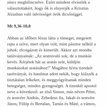
nincs megbilincselve. Ezért mindent elviselek a
választottakért, hogy ők is elnyerjék a Krisztus
Jézusban való üdvösséget örök dicsőséggel.
Mt 9,36-10,8
Abban az időben Jézus látta a tömeget, megesett
rajta a szíve, mert olyan volt, mint pásztor nélkül a
juhok: elcsigázott és kimerült. Akkor azt mondta
tanítványainak: „Az aratnivaló sok, de a munkás
kevés. Kérjétek hát az aratás urát, küldjön
munkásokat aratásához!” Magához hívta tizenkét
tanítványát, és hatalmat adott nekik, hogy kiűzzék a
tisztátalan lelkeket, és meggyógyítsanak minden
betegséget, minden gyengeséget. A tizenkét apostol
neve a következő: az első Simon, más néven Péter,
és testvére András, Zebedeus fia, Jakab és testvére
János, Fülöp és Bertalan, Tamás és Máté, a vámos,