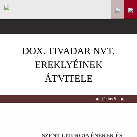
DOX. TIVADAR NVT.
EREKLYÉINEK
ÁTVITELE
◀︎
június 8.
▶︎
SZENT LITURGIA ÉNEKEK ÉS