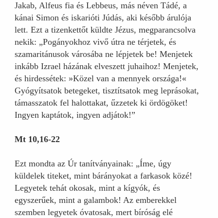
Jakab, Alfeus fia és Lebbeus, más néven Tádé, a
kánai Simon és iskarióti Júdás, aki később árulója
lett. Ezt a tizenkettőt küldte Jézus, megparancsolva
nekik: „Pogányokhoz vivő útra ne térjetek, és
szamaritánusok városába ne lépjetek be! Menjetek
inkább Izrael házának elveszett juhaihoz! Menjetek,
és hirdessétek: »Közel van a mennyek országa!«
Gyógyítsatok betegeket, tisztítsatok meg leprásokat,
támasszatok fel halottakat, űzzetek ki ördögöket!
Ingyen kaptátok, ingyen adjátok!”
Mt 10,16-22
Ezt mondta az Úr tanítványainak: „Íme, úgy
küldelek titeket, mint bárányokat a farkasok közé!
Legyetek tehát okosak, mint a kígyók, és
egyszerűek, mint a galambok! Az emberekkel
szemben legyetek óvatosak, mert bíróság elé