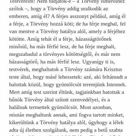
Testvéreim! Nem tudjátok-e – a Törvény ismerőihez
szólok –, hogy a Törvény addig uralkodik az
emberen, amíg él? A férjes asszonyt például, amíg él
a férje, a Törvény hozzá köti; de ha férje meghal, fel
van mentve a Törvény hatálya alól, amely a férjéhez
kötötte. Amíg tehát él a férje, házasságtörőnek
minősül, ha más férfié lesz, de ha férje meghalt,
megszabadul a törvényes kötöttségtől, és már nem
házasságtörő, ha más férfié lesz. Ugyanígy ti is,
testvérek, meghaltatok a Törvény számára Krisztus
teste által, hogy másé lehessetek: azé, aki feltámadt a
halottak közül, hogy gyümölcsöt teremjünk Istennek.
Mert amíg test szerint éltünk, tagjainkban hatottak a
bűnök Törvény által szított szenvedélyei, és a
halálnak termettek gyümölcsöt. Most azonban,
miután meghaltunk annak, ami fogva tartott minket,
kikerültünk a Törvény hatálya alól, úgyhogy a lélek
adta új életben szolgálunk, nem pedig a betű szabta