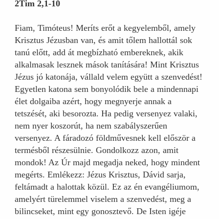
2Tim 2,1-10
Fiam, Timóteus! Meríts erőt a kegyelemből, amely
Krisztus Jézusban van, és amit tőlem hallottál sok
tanú előtt, add át megbízható embereknek, akik
alkalmasak lesznek mások tanítására! Mint Krisztus
Jézus jó katonája, vállald velem együtt a szenvedést!
Egyetlen katona sem bonyolódik bele a mindennapi
élet dolgaiba azért, hogy megnyerje annak a
tetszését, aki besorozta. Ha pedig versenyez valaki,
nem nyer koszorút, ha nem szabályszerűen
versenyez. A fáradozó földművesnek kell először a
termésből részesülnie. Gondolkozz azon, amit
mondok! Az Úr majd megadja neked, hogy mindent
megérts. Emlékezz: Jézus Krisztus, Dávid sarja,
feltámadt a halottak közül. Ez az én evangéliumom,
amelyért türelemmel viselem a szenvedést, meg a
bilincseket, mint egy gonosztevő. De Isten igéje